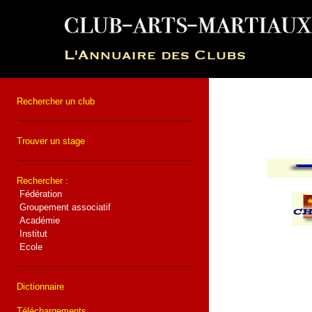
Rechercher un club
Trouver un stage
Rechercher :
Fédération
Groupement associatif
Académie
Institut
Ecole
Dictionnaire
Téléchargements