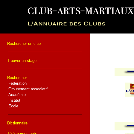
Rechercher un club
Trouver un stage
Rechercher :
Fédération
Groupement associatif
Académie
Institut
Ecole
Dictionnaire
Téléchargements