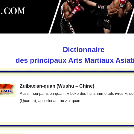
Dictionnaire
des principaux Arts Martiaux Asia
Zuibaxian-quan (Wushu – Chine)
Aussi Tsui-pa-hsien-quan : « boxe des huits immortels ivres », so
(Quan-fa), appartenant au Zui-quan.