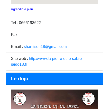
Agrandir le plan
Tel : 0666193622
Fax :
Email :
shamisen18@gmail.com
Site web :
http://www.la-pierre-et-le-sabre-
iaido18.fr
Le dojo