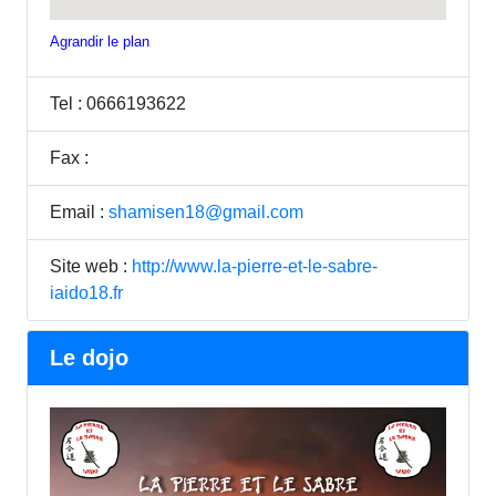
Agrandir le plan
Tel : 0666193622
Fax :
Email :
shamisen18@gmail.com
Site web :
http://www.la-pierre-et-le-sabre-
iaido18.fr
Le dojo