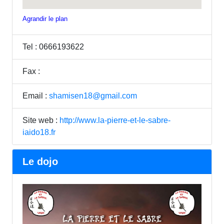
Agrandir le plan
Tel : 0666193622
Fax :
Email :
shamisen18@gmail.com
Site web :
http://www.la-pierre-et-le-sabre-
iaido18.fr
Le dojo