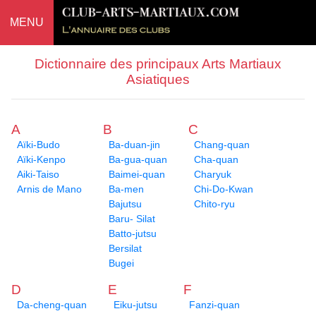
MENU
Dictionnaire des principaux Arts Martiaux
Asiatiques
A
B
C
Aïki-Budo
Ba-duan-jin
Chang-quan
Aïki-Kenpo
Ba-gua-quan
Cha-quan
Aiki-Taiso
Baimei-quan
Charyuk
Arnis de Mano
Ba-men
Chi-Do-Kwan
Bajutsu
Chito-ryu
Baru- Silat
Batto-jutsu
Bersilat
Bugei
D
E
F
Da-cheng-quan
Eiku-jutsu
Fanzi-quan