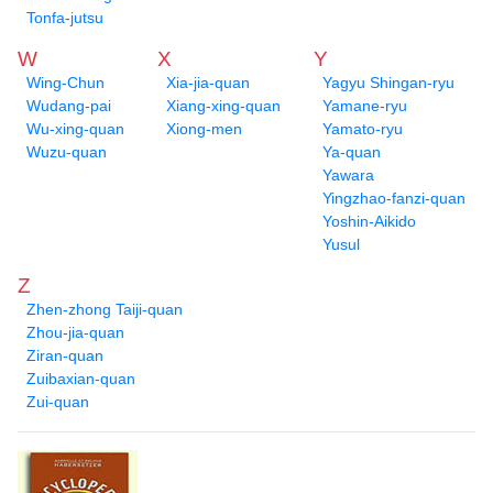
Tonfa-jutsu
W
X
Y
Wing-Chun
Xia-jia-quan
Yagyu Shingan-ryu
Wudang-pai
Xiang-xing-quan
Yamane-ryu
Wu-xing-quan
Xiong-men
Yamato-ryu
Wuzu-quan
Ya-quan
Yawara
Yingzhao-fanzi-quan
Yoshin-Aikido
Yusul
Z
Zhen-zhong Taiji-quan
Zhou-jia-quan
Ziran-quan
Zuibaxian-quan
Zui-quan