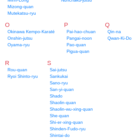
Minh-Long
Nunchaku-jutsu
Mizong-quan
Mutekatsu-ryu
O
P
Q
Okinawa Kempo-Karaté
Pai-hao-chuan
Qin-na
Onshin-jutsu
Pangai-noon
Qwan-Ki-Do
Oyama-ryu
Pao-quan
Pigua-quan
R
S
Rou-quan
Sai-jutsu
Ryoi Shinto-ryu
Sankukai
Sano-ryu
San-yi-quan
Shado
Shaolin-quan
Shaolin-wu-xing-quan
She-quan
Shi-er-xing-quan
Shinden-Fudo-ryu
Shintai-do