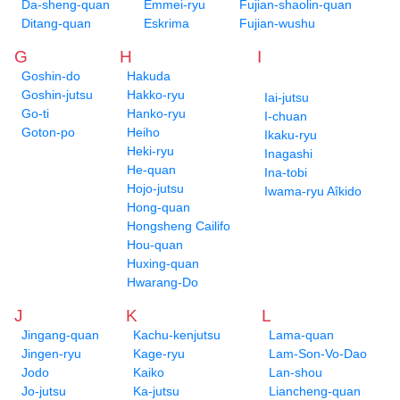
Da-sheng-quan
Emmei-ryu
Fujian-shaolin-quan
Ditang-quan
Eskrima
Fujian-wushu
G
H
I
Goshin-do
Hakuda
Goshin-jutsu
Hakko-ryu
Iai-jutsu
Go-ti
Hanko-ryu
I-chuan
Goton-po
Heiho
Ikaku-ryu
Heki-ryu
Inagashi
He-quan
Ina-tobi
Hojo-jutsu
Iwama-ryu Aîkido
Hong-quan
Hongsheng Cailifo
Hou-quan
Huxing-quan
Hwarang-Do
J
K
L
Jingang-quan
Kachu-kenjutsu
Lama-quan
Jingen-ryu
Kage-ryu
Lam-Son-Vo-Dao
Jodo
Kaiko
Lan-shou
Jo-jutsu
Ka-jutsu
Liancheng-quan