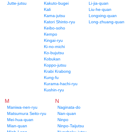
Jutte-jutsu
Kakuto-bugei
Li-jia-quan
Kali
Liu-he-quan
Kama-jutsu
Longxing-quan
Katori Shinto-ryu
Long-zhuang-quan
Keibo-soho
Kempo
Kingai-ryu
Ki-no-michi
Ko-bujutsu
Kobukan
Koppo-jutsu
Krabi Krabong
Kung-fu
Kurama-hachi-ryu
Kushin-ryu
M
N
Maniwa-nen-ryu
Naginata-do
Matsumura Seito-ryu
Nan-quan
Mei-hua-quan
Ninpo
Mian-quan
Ninpo-Taijutsu