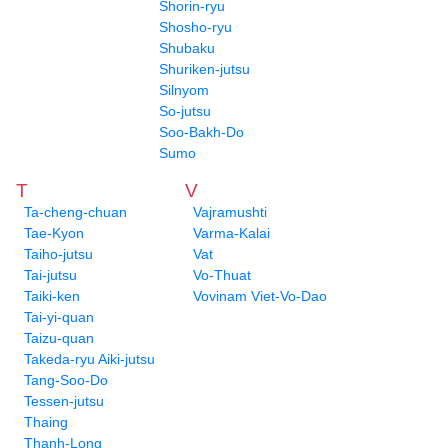
Shorin-ryu
Shosho-ryu
Shubaku
Shuriken-jutsu
Silnyom
So-jutsu
Soo-Bakh-Do
Sumo
T
V
Ta-cheng-chuan
Vajramushti
Tae-Kyon
Varma-Kalai
Taiho-jutsu
Vat
Tai-jutsu
Vo-Thuat
Taiki-ken
Vovinam Viet-Vo-Dao
Tai-yi-quan
Taizu-quan
Takeda-ryu Aiki-jutsu
Tang-Soo-Do
Tessen-jutsu
Thaing
Thanh-Long