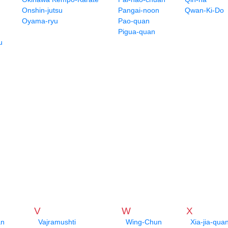
Onshin-jutsu
Pangai-noon
Qwan-Ki-Do
Oyama-ryu
Pao-quan
Pigua-quan
u
V
W
X
an
Vajramushti
Wing-Chun
Xia-jia-qua