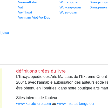
Varma-Kalai
Wudang-pai
Xiang-xing
Vat
Wu-xing-quan
Xiong-men
Vo-Thuat
Wuzu-quan
Vovinam Viet-Vo-Dao
-jutsu
définitions tirées du livre
L’Encyclopédie des Arts Martiaux de l’Extrème-Orient
2004), avec l'aimable autorisation des auteurs et de l
être obtenu en librairies, dans notre boutique arts mar
Sites internet de l'auteur :
www.karate-crb.com
ou
www.institut-tengu.eu