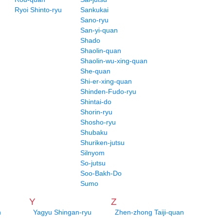
Ryoi Shinto-ryu
Sankukai
Sano-ryu
San-yi-quan
Shado
Shaolin-quan
Shaolin-wu-xing-quan
She-quan
Shi-er-xing-quan
Shinden-Fudo-ryu
Shintai-do
Shorin-ryu
Shosho-ryu
Shubaku
Shuriken-jutsu
Silnyom
So-jutsu
Soo-Bakh-Do
Sumo
Y
Z
n
Yagyu Shingan-ryu
Zhen-zhong Taiji-quan