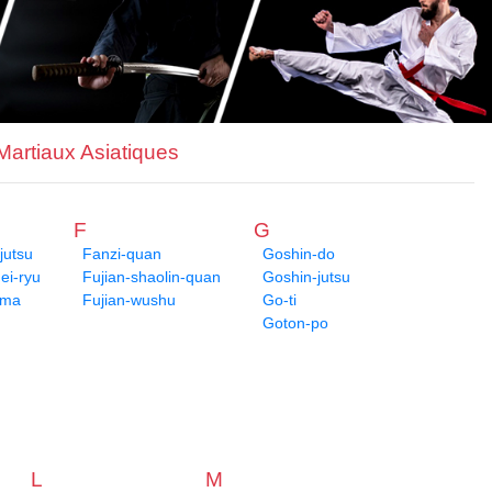
 Martiaux Asiatiques
F
G
jutsu
Fanzi-quan
Goshin-do
i-ryu
Fujian-shaolin-quan
Goshin-jutsu
ima
Fujian-wushu
Go-ti
Goton-po
L
M