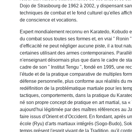
Dojo de Strasbourg de 1962 à 2002, y dispensant san
techniques de combat et le fond culturel qu'elles affi
de conscience et vocations.
Expert mondialement reconnu en Karatedo, Kobudo et Tai
du combat sous toutes ses formes et, en vrai " Ronin
d'efficacité ne peut négliger aucune piste, il a tout na
certaines utilisant des armes contemporaines. Parall
n'enseignant désormais plus que dans le cadre de stag
cadre de son " Institut Tengu ", fondé en 1995, une rec
l'étude et de la pratique comparative de multiples fo
défense personnelle, plus conforme aux réalités du m
redéfinition de la problématique martiale pour les tem
tactiques, comportements, dans la pratique du Karatedo
né son propre concept de pratique en art martial, sa 
aujourd'hui légitimée par des maîtres références au Ja
faire issus d'Orient et d'Occident. En fondant, après
école (Ryu) d'arts martiaux intégrés (Sogo-Budo), Soké
temps présent l'esprit vivant de la Tradition, qu'il cont