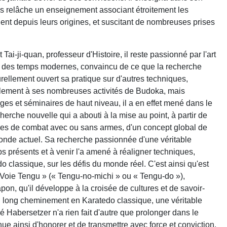
s relâche un enseignement associant étroitement les
chent depuis leurs origines, et suscitant de nombreuses prises
-ji-quan, professeur d'Histoire, il reste passionné par l'art
 " des temps modernes, convaincu de ce que la recherche
turellement ouvert sa pratique sur d'autres techniques,
èlement à ses nombreuses activités de Budoka, mais
es et séminaires de haut niveau, il a en effet mené dans le
herche nouvelle qui a abouti à la mise au point, à partir de
rmes de combat avec ou sans armes, d'un concept global de
onde actuel. Sa recherche passionnée d'une véritable
ps présents et à venir l'a amené à réaligner techniques,
 classique, sur les défis du monde réel. C'est ainsi qu'est
« Voie Tengu » (« Tengu-no-michi » ou « Tengu-do »),
pon, qu'il développe à la croisée de cultures et de savoir-
 un long cheminement en Karatedo classique, une véritable
 Habersetzer n'a rien fait d'autre que prolonger dans le
inue ainsi d'honorer et de transmettre avec force et conviction,