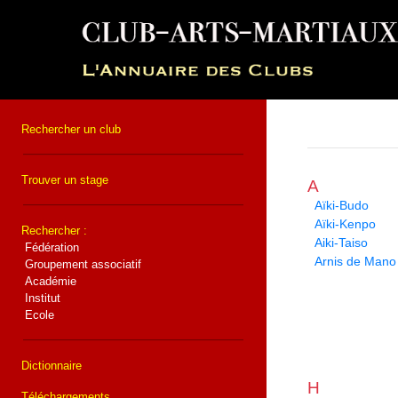
Rechercher un club
Trouver un stage
A
Aïki-Budo
Aïki-Kenpo
Rechercher :
Aiki-Taiso
Fédération
Arnis de Mano
Groupement associatif
Académie
Institut
Ecole
Dictionnaire
H
Téléchargements