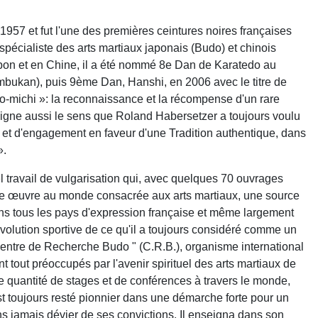
1957 et fut l'une des premières ceintures noires françaises
spécialiste des arts martiaux japonais (Budo) et chinois
apon et en Chine, il a été nommé 8e Dan de Karatedo au
ukan), puis 9ème Dan, Hanshi, en 2006 avec le titre de
o-michi »: la reconnaissance et la récompense d'un rare
ligne aussi le sens que Roland Habersetzer a toujours voulu
 et d'engagement en faveur d'une Tradition authentique, dans
».
travail de vulgarisation qui, avec quelques 70 ouvrages
tante œuvre au monde consacrée aux arts martiaux, une source
ns tous les pays d'expression française et même largement
'évolution sportive de ce qu'il a toujours considéré comme un
" Centre de Recherche Budo " (C.R.B.), organisme international
out préoccupés par l'avenir spirituel des arts martiaux de
de quantité de stages et de conférences à travers le monde,
est toujours resté pionnier dans une démarche forte pour un
ans jamais dévier de ses convictions. Il enseigna dans son