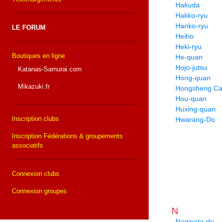
Hakuda
Hakko-ryu
Hanko-ryu
LE FORUM
Heiho
Heki-ryu
Boutiques en ligne
He-quan
Hojo-jutsu
Katanas-Samurai.com
Hong-quan
Mikazuki.fr
Hongsheng Cai
Hou-quan
Huxing-quan
Inscription clubs
Hwarang-Do
Inscription Fédérations & groupements
associatifs
Connexion clubs
Connexion groupes
N
Naginata-do