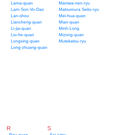
Lama-quan
Maniwa-nen-ryu
Lam-Son-Vo-Dao
Matsumura Seito-ryu
Lan-shou
Mei-hua-quan
Liancheng-quan
Mian-quan
Li-jia-quan
Minh-Long
Liu-he-quan
Mizong-quan
Longxing-quan
Mutekatsu-ryu
Long-zhuang-quan
R
S
Rou-quan
Sai-jutsu