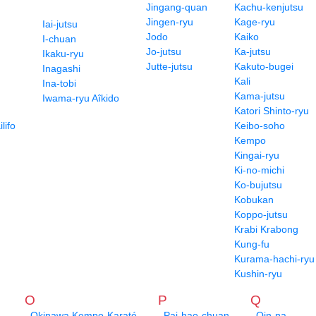
Jingang-quan
Kachu-kenjutsu
Jingen-ryu
Kage-ryu
Iai-jutsu
Jodo
Kaiko
I-chuan
Jo-jutsu
Ka-jutsu
Ikaku-ryu
Jutte-jutsu
Kakuto-bugei
Inagashi
Kali
Ina-tobi
Kama-jutsu
Iwama-ryu Aîkido
Katori Shinto-ryu
lifo
Keibo-soho
Kempo
Kingai-ryu
Ki-no-michi
Ko-bujutsu
Kobukan
Koppo-jutsu
Krabi Krabong
Kung-fu
Kurama-hachi-ryu
Kushin-ryu
O
P
Q
Okinawa Kempo-Karaté
Pai-hao-chuan
Qin-na