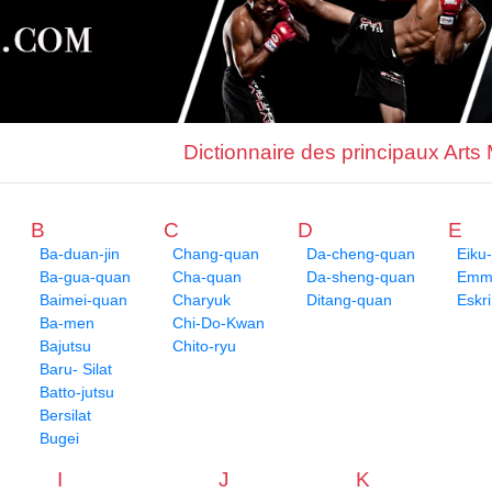
Dictionnaire des principaux Arts
B
C
D
E
Ba-duan-jin
Chang-quan
Da-cheng-quan
Eiku-
Ba-gua-quan
Cha-quan
Da-sheng-quan
Emme
Baimei-quan
Charyuk
Ditang-quan
Eskr
Ba-men
Chi-Do-Kwan
Bajutsu
Chito-ryu
Baru- Silat
Batto-jutsu
Bersilat
Bugei
I
J
K