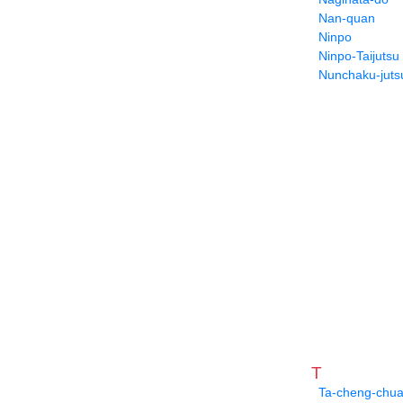
Nan-quan
Ninpo
Ninpo-Taijutsu
Nunchaku-juts
T
Ta-cheng-chu