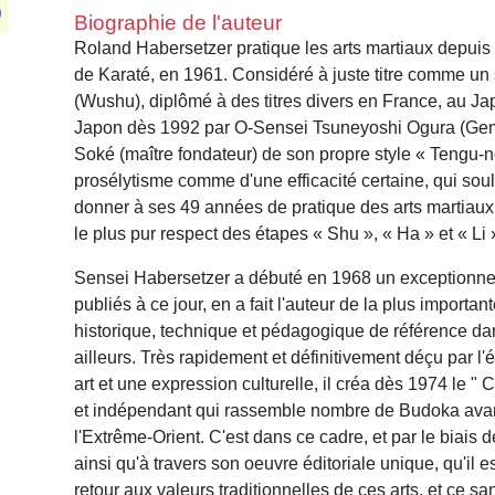
Biographie de l'auteur
Roland Habersetzer pratique les arts martiaux depuis 
de Karaté, en 1961. Considéré à juste titre comme un 
(Wushu), diplômé à des titres divers en France, au J
Japon dès 1992 par O-Sensei Tsuneyoshi Ogura (Gemb
Soké (maître fondateur) de son propre style « Tengu-n
prosélytisme comme d'une efficacité certaine, qui sou
donner à ses 49 années de pratique des arts martiaux
le plus pur respect des étapes « Shu », « Ha » et « Li 
Sensei Habersetzer a débuté en 1968 un exceptionnel 
publiés à ce jour, en a fait l'auteur de la plus impor
historique, technique et pédagogique de référence da
ailleurs. Très rapidement et définitivement déçu par l
art et une expression culturelle, il créa dès 1974 le 
et indépendant qui rassemble nombre de Budoka avant t
l'Extrême-Orient. C'est dans ce cadre, et par le biais 
ainsi qu'à travers son oeuvre éditoriale unique, qu'il 
retour aux valeurs traditionnelles de ces arts, et ce s