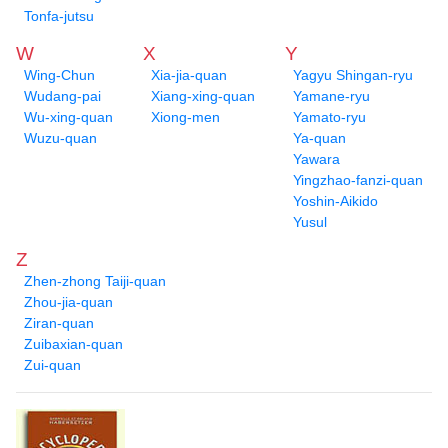
Tonfa-jutsu
W
X
Y
Wing-Chun
Xia-jia-quan
Yagyu Shingan-ryu
Wudang-pai
Xiang-xing-quan
Yamane-ryu
Wu-xing-quan
Xiong-men
Yamato-ryu
Wuzu-quan
Ya-quan
Yawara
Yingzhao-fanzi-quan
Yoshin-Aikido
Yusul
Z
Zhen-zhong Taiji-quan
Zhou-jia-quan
Ziran-quan
Zuibaxian-quan
Zui-quan