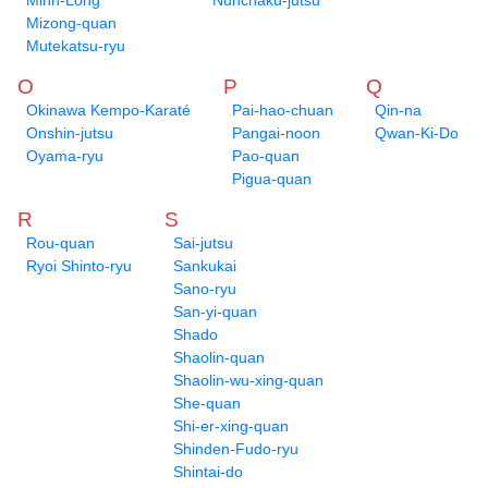
Minh-Long
Nunchaku-jutsu
Mizong-quan
Mutekatsu-ryu
O
P
Q
Okinawa Kempo-Karaté
Pai-hao-chuan
Qin-na
Onshin-jutsu
Pangai-noon
Qwan-Ki-Do
Oyama-ryu
Pao-quan
Pigua-quan
R
S
Rou-quan
Sai-jutsu
Ryoi Shinto-ryu
Sankukai
Sano-ryu
San-yi-quan
Shado
Shaolin-quan
Shaolin-wu-xing-quan
She-quan
Shi-er-xing-quan
Shinden-Fudo-ryu
Shintai-do