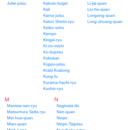
Jutte-jutsu
Kakuto-bugei
Li-jia-quan
Kali
Liu-he-quan
Kama-jutsu
Longxing-quan
Katori Shinto-ryu
Long-zhuang-quan
Keibo-soho
Kempo
Kingai-ryu
Ki-no-michi
Ko-bujutsu
Kobukan
Koppo-jutsu
Krabi Krabong
Kung-fu
Kurama-hachi-ryu
Kushin-ryu
M
N
Maniwa-nen-ryu
Naginata-do
Matsumura Seito-ryu
Nan-quan
Mei-hua-quan
Ninpo
Mian-quan
Ninpo-Taijutsu