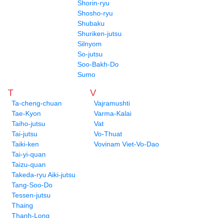
Shorin-ryu
Shosho-ryu
Shubaku
Shuriken-jutsu
Silnyom
So-jutsu
Soo-Bakh-Do
Sumo
T
V
Ta-cheng-chuan
Vajramushti
Tae-Kyon
Varma-Kalai
Taiho-jutsu
Vat
Tai-jutsu
Vo-Thuat
Taiki-ken
Vovinam Viet-Vo-Dao
Tai-yi-quan
Taizu-quan
Takeda-ryu Aiki-jutsu
Tang-Soo-Do
Tessen-jutsu
Thaing
Thanh-Long