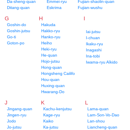
Da-sheng-quan
Emmei-ryu
Fujian-shaolin-quan
Ditang-quan
Eskrima
Fujian-wushu
G
H
I
Goshin-do
Hakuda
Goshin-jutsu
Hakko-ryu
Iai-jutsu
Go-ti
Hanko-ryu
I-chuan
Goton-po
Heiho
Ikaku-ryu
Heki-ryu
Inagashi
He-quan
Ina-tobi
Hojo-jutsu
Iwama-ryu Aîkido
Hong-quan
Hongsheng Cailifo
Hou-quan
Huxing-quan
Hwarang-Do
J
K
L
Jingang-quan
Kachu-kenjutsu
Lama-quan
Jingen-ryu
Kage-ryu
Lam-Son-Vo-Dao
Jodo
Kaiko
Lan-shou
Jo-jutsu
Ka-jutsu
Liancheng-quan