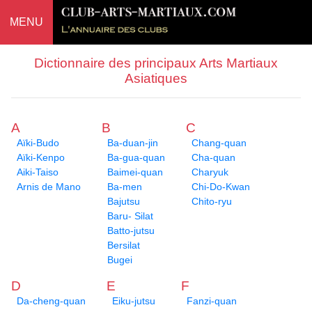
MENU
Dictionnaire des principaux Arts Martiaux
Asiatiques
A
B
C
Aïki-Budo
Ba-duan-jin
Chang-quan
Aïki-Kenpo
Ba-gua-quan
Cha-quan
Aiki-Taiso
Baimei-quan
Charyuk
Arnis de Mano
Ba-men
Chi-Do-Kwan
Bajutsu
Chito-ryu
Baru- Silat
Batto-jutsu
Bersilat
Bugei
D
E
F
Da-cheng-quan
Eiku-jutsu
Fanzi-quan