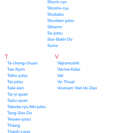
Shorin-ryu
Shosho-ryu
Shubaku
Shuriken-jutsu
Silnyom
So-jutsu
Soo-Bakh-Do
Sumo
T
V
Ta-cheng-chuan
Vajramushti
Tae-Kyon
Varma-Kalai
Taiho-jutsu
Vat
Tai-jutsu
Vo-Thuat
Taiki-ken
Vovinam Viet-Vo-Dao
Tai-yi-quan
Taizu-quan
Takeda-ryu Aiki-jutsu
Tang-Soo-Do
Tessen-jutsu
Thaing
Thanh-Long