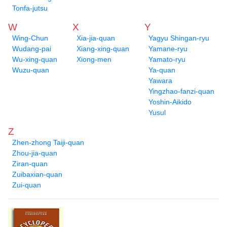
Tonfa-jutsu
W
X
Y
Wing-Chun
Xia-jia-quan
Yagyu Shingan-ryu
Wudang-pai
Xiang-xing-quan
Yamane-ryu
Wu-xing-quan
Xiong-men
Yamato-ryu
Wuzu-quan
Ya-quan
Yawara
Yingzhao-fanzi-quan
Yoshin-Aikido
Yusul
Z
Zhen-zhong Taiji-quan
Zhou-jia-quan
Ziran-quan
Zuibaxian-quan
Zui-quan