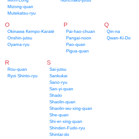
Minh-Long
Nunchaku-jutsu
Mizong-quan
Mutekatsu-ryu
O
P
Q
Okinawa Kempo-Karaté
Pai-hao-chuan
Qin-na
Onshin-jutsu
Pangai-noon
Qwan-Ki-Do
Oyama-ryu
Pao-quan
Pigua-quan
R
S
Rou-quan
Sai-jutsu
Ryoi Shinto-ryu
Sankukai
Sano-ryu
San-yi-quan
Shado
Shaolin-quan
Shaolin-wu-xing-quan
She-quan
Shi-er-xing-quan
Shinden-Fudo-ryu
Shintai-do