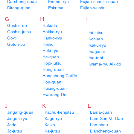
Da-sheng-quan
Emmei-ryu
Fujian-shaolin-quan
Ditang-quan
Eskrima
Fujian-wushu
G
H
I
Goshin-do
Hakuda
Goshin-jutsu
Hakko-ryu
Iai-jutsu
Go-ti
Hanko-ryu
I-chuan
Goton-po
Heiho
Ikaku-ryu
Heki-ryu
Inagashi
He-quan
Ina-tobi
Hojo-jutsu
Iwama-ryu Aîkido
Hong-quan
Hongsheng Cailifo
Hou-quan
Huxing-quan
Hwarang-Do
J
K
L
Jingang-quan
Kachu-kenjutsu
Lama-quan
Jingen-ryu
Kage-ryu
Lam-Son-Vo-Dao
Jodo
Kaiko
Lan-shou
Jo-jutsu
Ka-jutsu
Liancheng-quan