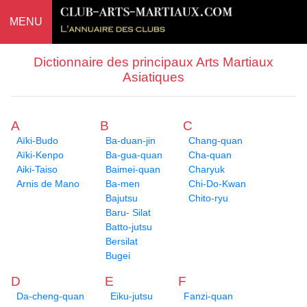
MENU
Dictionnaire des principaux Arts Martiaux
Asiatiques
A
B
C
Aïki-Budo
Ba-duan-jin
Chang-quan
Aïki-Kenpo
Ba-gua-quan
Cha-quan
Aiki-Taiso
Baimei-quan
Charyuk
Arnis de Mano
Ba-men
Chi-Do-Kwan
Bajutsu
Chito-ryu
Baru- Silat
Batto-jutsu
Bersilat
Bugei
D
E
F
Da-cheng-quan
Eiku-jutsu
Fanzi-quan