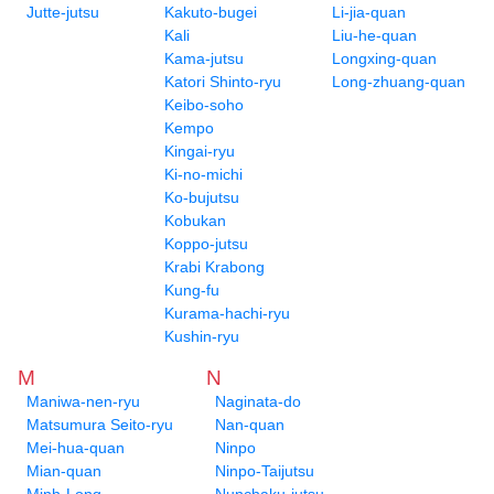
Jutte-jutsu
Kakuto-bugei
Li-jia-quan
Kali
Liu-he-quan
Kama-jutsu
Longxing-quan
Katori Shinto-ryu
Long-zhuang-quan
Keibo-soho
Kempo
Kingai-ryu
Ki-no-michi
Ko-bujutsu
Kobukan
Koppo-jutsu
Krabi Krabong
Kung-fu
Kurama-hachi-ryu
Kushin-ryu
M
N
Maniwa-nen-ryu
Naginata-do
Matsumura Seito-ryu
Nan-quan
Mei-hua-quan
Ninpo
Mian-quan
Ninpo-Taijutsu