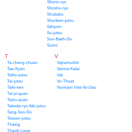
Shorin-ryu
Shosho-ryu
Shubaku
Shuriken-jutsu
Silnyom
So-jutsu
Soo-Bakh-Do
Sumo
T
V
Ta-cheng-chuan
Vajramushti
Tae-Kyon
Varma-Kalai
Taiho-jutsu
Vat
Tai-jutsu
Vo-Thuat
Taiki-ken
Vovinam Viet-Vo-Dao
Tai-yi-quan
Taizu-quan
Takeda-ryu Aiki-jutsu
Tang-Soo-Do
Tessen-jutsu
Thaing
Thanh-Long