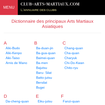
MENU
Dictionnaire des principaux Arts Martiaux
Asiatiques
A
B
C
Aïki-Budo
Ba-duan-jin
Chang-quan
Aïki-Kenpo
Ba-gua-quan
Cha-quan
Aiki-Taiso
Baimei-quan
Charyuk
Arnis de Mano
Ba-men
Chi-Do-Kwan
Bajutsu
Chito-ryu
Baru- Silat
Batto-jutsu
Bersilat
Bugei
D
E
F
Da-cheng-quan
Eiku-jutsu
Fanzi-quan