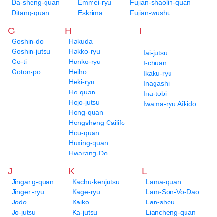
Da-sheng-quan
Emmei-ryu
Fujian-shaolin-quan
Ditang-quan
Eskrima
Fujian-wushu
G
H
I
Goshin-do
Hakuda
Goshin-jutsu
Hakko-ryu
Iai-jutsu
Go-ti
Hanko-ryu
I-chuan
Goton-po
Heiho
Ikaku-ryu
Heki-ryu
Inagashi
He-quan
Ina-tobi
Hojo-jutsu
Iwama-ryu Aîkido
Hong-quan
Hongsheng Cailifo
Hou-quan
Huxing-quan
Hwarang-Do
J
K
L
Jingang-quan
Kachu-kenjutsu
Lama-quan
Jingen-ryu
Kage-ryu
Lam-Son-Vo-Dao
Jodo
Kaiko
Lan-shou
Jo-jutsu
Ka-jutsu
Liancheng-quan