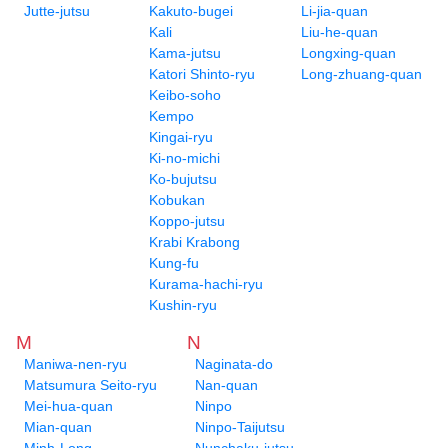
Jutte-jutsu
Kakuto-bugei
Li-jia-quan
Kali
Liu-he-quan
Kama-jutsu
Longxing-quan
Katori Shinto-ryu
Long-zhuang-quan
Keibo-soho
Kempo
Kingai-ryu
Ki-no-michi
Ko-bujutsu
Kobukan
Koppo-jutsu
Krabi Krabong
Kung-fu
Kurama-hachi-ryu
Kushin-ryu
M
N
Maniwa-nen-ryu
Naginata-do
Matsumura Seito-ryu
Nan-quan
Mei-hua-quan
Ninpo
Mian-quan
Ninpo-Taijutsu