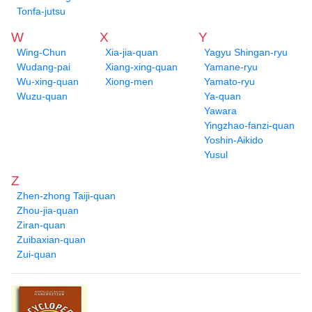
Tonfa-jutsu
W
X
Y
Wing-Chun
Xia-jia-quan
Yagyu Shingan-ryu
Wudang-pai
Xiang-xing-quan
Yamane-ryu
Wu-xing-quan
Xiong-men
Yamato-ryu
Wuzu-quan
Ya-quan
Yawara
Yingzhao-fanzi-quan
Yoshin-Aikido
Yusul
Z
Zhen-zhong Taiji-quan
Zhou-jia-quan
Ziran-quan
Zuibaxian-quan
Zui-quan