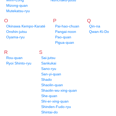
Minh-Long
Nunchaku-jutsu
Mizong-quan
Mutekatsu-ryu
O
P
Q
Okinawa Kempo-Karaté
Pai-hao-chuan
Qin-na
Onshin-jutsu
Pangai-noon
Qwan-Ki-Do
Oyama-ryu
Pao-quan
Pigua-quan
R
S
Rou-quan
Sai-jutsu
Ryoi Shinto-ryu
Sankukai
Sano-ryu
San-yi-quan
Shado
Shaolin-quan
Shaolin-wu-xing-quan
She-quan
Shi-er-xing-quan
Shinden-Fudo-ryu
Shintai-do