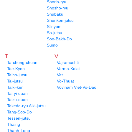
Shorin-ryu
Shosho-ryu
Shubaku
Shuriken-jutsu
Silnyom
So-jutsu
Soo-Bakh-Do
Sumo
T
V
Ta-cheng-chuan
Vajramushti
Tae-Kyon
Varma-Kalai
Taiho-jutsu
Vat
Tai-jutsu
Vo-Thuat
Taiki-ken
Vovinam Viet-Vo-Dao
Tai-yi-quan
Taizu-quan
Takeda-ryu Aiki-jutsu
Tang-Soo-Do
Tessen-jutsu
Thaing
Thanh-Long