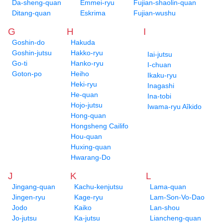
Da-sheng-quan
Emmei-ryu
Fujian-shaolin-quan
Ditang-quan
Eskrima
Fujian-wushu
G
H
I
Goshin-do
Hakuda
Goshin-jutsu
Hakko-ryu
Iai-jutsu
Go-ti
Hanko-ryu
I-chuan
Goton-po
Heiho
Ikaku-ryu
Heki-ryu
Inagashi
He-quan
Ina-tobi
Hojo-jutsu
Iwama-ryu Aîkido
Hong-quan
Hongsheng Cailifo
Hou-quan
Huxing-quan
Hwarang-Do
J
K
L
Jingang-quan
Kachu-kenjutsu
Lama-quan
Jingen-ryu
Kage-ryu
Lam-Son-Vo-Dao
Jodo
Kaiko
Lan-shou
Jo-jutsu
Ka-jutsu
Liancheng-quan