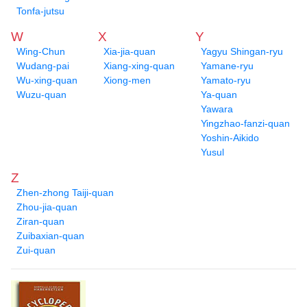
Tonfa-jutsu
W
X
Y
Wing-Chun
Xia-jia-quan
Yagyu Shingan-ryu
Wudang-pai
Xiang-xing-quan
Yamane-ryu
Wu-xing-quan
Xiong-men
Yamato-ryu
Wuzu-quan
Ya-quan
Yawara
Yingzhao-fanzi-quan
Yoshin-Aikido
Yusul
Z
Zhen-zhong Taiji-quan
Zhou-jia-quan
Ziran-quan
Zuibaxian-quan
Zui-quan