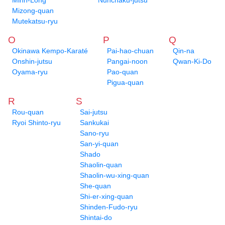
Minh-Long
Nunchaku-jutsu
Mizong-quan
Mutekatsu-ryu
O
P
Q
Okinawa Kempo-Karaté
Pai-hao-chuan
Qin-na
Onshin-jutsu
Pangai-noon
Qwan-Ki-Do
Oyama-ryu
Pao-quan
Pigua-quan
R
S
Rou-quan
Sai-jutsu
Ryoi Shinto-ryu
Sankukai
Sano-ryu
San-yi-quan
Shado
Shaolin-quan
Shaolin-wu-xing-quan
She-quan
Shi-er-xing-quan
Shinden-Fudo-ryu
Shintai-do