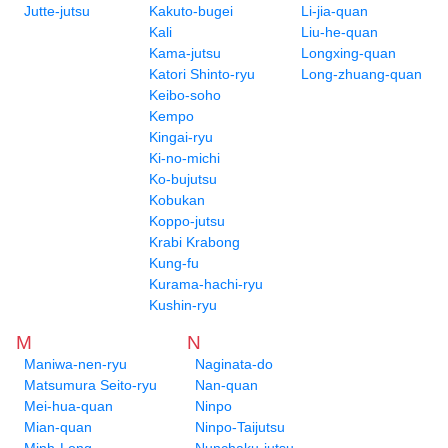
Jutte-jutsu
Kakuto-bugei
Li-jia-quan
Kali
Liu-he-quan
Kama-jutsu
Longxing-quan
Katori Shinto-ryu
Long-zhuang-quan
Keibo-soho
Kempo
Kingai-ryu
Ki-no-michi
Ko-bujutsu
Kobukan
Koppo-jutsu
Krabi Krabong
Kung-fu
Kurama-hachi-ryu
Kushin-ryu
M
N
Maniwa-nen-ryu
Naginata-do
Matsumura Seito-ryu
Nan-quan
Mei-hua-quan
Ninpo
Mian-quan
Ninpo-Taijutsu