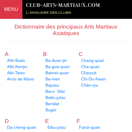
MENU
Dictionnaire des principaux Arts Martiaux
Asiatiques
A
B
C
Aïki-Budo
Ba-duan-jin
Chang-quan
Aïki-Kenpo
Ba-gua-quan
Cha-quan
Aiki-Taiso
Baimei-quan
Charyuk
Arnis de Mano
Ba-men
Chi-Do-Kwan
Bajutsu
Chito-ryu
Baru- Silat
Batto-jutsu
Bersilat
Bugei
D
E
F
Da-cheng-quan
Eiku-jutsu
Fanzi-quan