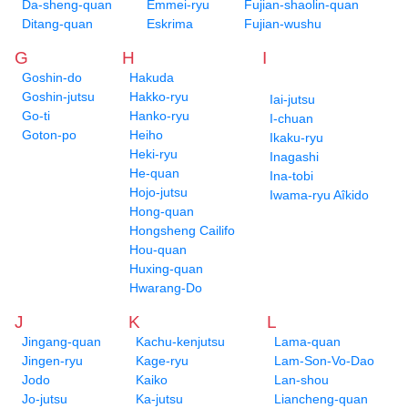
Da-sheng-quan
Emmei-ryu
Fujian-shaolin-quan
Ditang-quan
Eskrima
Fujian-wushu
G
H
I
Goshin-do
Hakuda
Goshin-jutsu
Hakko-ryu
Iai-jutsu
Go-ti
Hanko-ryu
I-chuan
Goton-po
Heiho
Ikaku-ryu
Heki-ryu
Inagashi
He-quan
Ina-tobi
Hojo-jutsu
Iwama-ryu Aîkido
Hong-quan
Hongsheng Cailifo
Hou-quan
Huxing-quan
Hwarang-Do
J
K
L
Jingang-quan
Kachu-kenjutsu
Lama-quan
Jingen-ryu
Kage-ryu
Lam-Son-Vo-Dao
Jodo
Kaiko
Lan-shou
Jo-jutsu
Ka-jutsu
Liancheng-quan