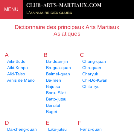
MENU
Dictionnaire des principaux Arts Martiaux
Asiatiques
A
B
C
Aïki-Budo
Ba-duan-jin
Chang-quan
Aïki-Kenpo
Ba-gua-quan
Cha-quan
Aiki-Taiso
Baimei-quan
Charyuk
Arnis de Mano
Ba-men
Chi-Do-Kwan
Bajutsu
Chito-ryu
Baru- Silat
Batto-jutsu
Bersilat
Bugei
D
E
F
Da-cheng-quan
Eiku-jutsu
Fanzi-quan