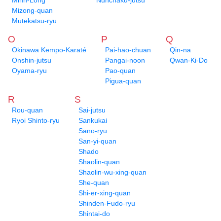
Minh-Long
Nunchaku-jutsu
Mizong-quan
Mutekatsu-ryu
O
P
Q
Okinawa Kempo-Karaté
Pai-hao-chuan
Qin-na
Onshin-jutsu
Pangai-noon
Qwan-Ki-Do
Oyama-ryu
Pao-quan
Pigua-quan
R
S
Rou-quan
Sai-jutsu
Ryoi Shinto-ryu
Sankukai
Sano-ryu
San-yi-quan
Shado
Shaolin-quan
Shaolin-wu-xing-quan
She-quan
Shi-er-xing-quan
Shinden-Fudo-ryu
Shintai-do