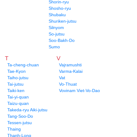
Shorin-ryu
Shosho-ryu
Shubaku
Shuriken-jutsu
Silnyom
So-jutsu
Soo-Bakh-Do
Sumo
T
V
Ta-cheng-chuan
Vajramushti
Tae-Kyon
Varma-Kalai
Taiho-jutsu
Vat
Tai-jutsu
Vo-Thuat
Taiki-ken
Vovinam Viet-Vo-Dao
Tai-yi-quan
Taizu-quan
Takeda-ryu Aiki-jutsu
Tang-Soo-Do
Tessen-jutsu
Thaing
Thanh-Long