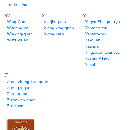
Tonfa-jutsu
W
X
Y
Wing-Chun
Xia-jia-quan
Yagyu Shingan-ryu
Wudang-pai
Xiang-xing-quan
Yamane-ryu
Wu-xing-quan
Xiong-men
Yamato-ryu
Wuzu-quan
Ya-quan
Yawara
Yingzhao-fanzi-quan
Yoshin-Aikido
Yusul
Z
Zhen-zhong Taiji-quan
Zhou-jia-quan
Ziran-quan
Zuibaxian-quan
Zui-quan