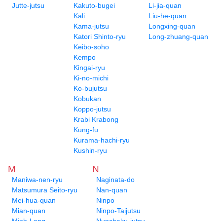
Jutte-jutsu
Kakuto-bugei
Li-jia-quan
Kali
Liu-he-quan
Kama-jutsu
Longxing-quan
Katori Shinto-ryu
Long-zhuang-quan
Keibo-soho
Kempo
Kingai-ryu
Ki-no-michi
Ko-bujutsu
Kobukan
Koppo-jutsu
Krabi Krabong
Kung-fu
Kurama-hachi-ryu
Kushin-ryu
M
N
Maniwa-nen-ryu
Naginata-do
Matsumura Seito-ryu
Nan-quan
Mei-hua-quan
Ninpo
Mian-quan
Ninpo-Taijutsu