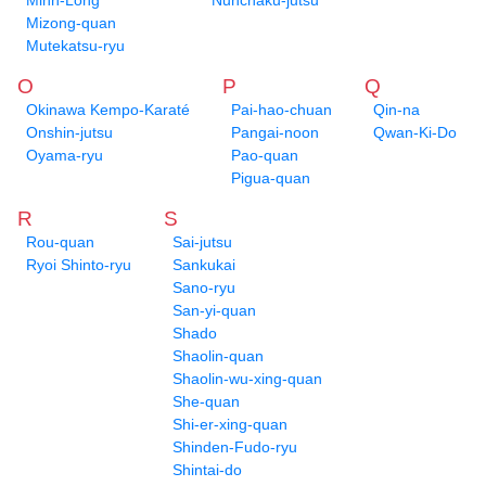
Minh-Long
Nunchaku-jutsu
Mizong-quan
Mutekatsu-ryu
O
P
Q
Okinawa Kempo-Karaté
Pai-hao-chuan
Qin-na
Onshin-jutsu
Pangai-noon
Qwan-Ki-Do
Oyama-ryu
Pao-quan
Pigua-quan
R
S
Rou-quan
Sai-jutsu
Ryoi Shinto-ryu
Sankukai
Sano-ryu
San-yi-quan
Shado
Shaolin-quan
Shaolin-wu-xing-quan
She-quan
Shi-er-xing-quan
Shinden-Fudo-ryu
Shintai-do