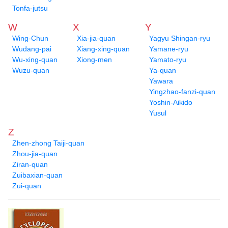
Tonfa-jutsu
W
X
Y
Wing-Chun
Xia-jia-quan
Yagyu Shingan-ryu
Wudang-pai
Xiang-xing-quan
Yamane-ryu
Wu-xing-quan
Xiong-men
Yamato-ryu
Wuzu-quan
Ya-quan
Yawara
Yingzhao-fanzi-quan
Yoshin-Aikido
Yusul
Z
Zhen-zhong Taiji-quan
Zhou-jia-quan
Ziran-quan
Zuibaxian-quan
Zui-quan