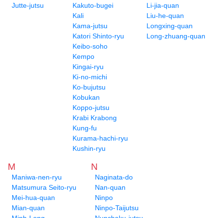
Jutte-jutsu
Kakuto-bugei
Li-jia-quan
Kali
Liu-he-quan
Kama-jutsu
Longxing-quan
Katori Shinto-ryu
Long-zhuang-quan
Keibo-soho
Kempo
Kingai-ryu
Ki-no-michi
Ko-bujutsu
Kobukan
Koppo-jutsu
Krabi Krabong
Kung-fu
Kurama-hachi-ryu
Kushin-ryu
M
N
Maniwa-nen-ryu
Naginata-do
Matsumura Seito-ryu
Nan-quan
Mei-hua-quan
Ninpo
Mian-quan
Ninpo-Taijutsu