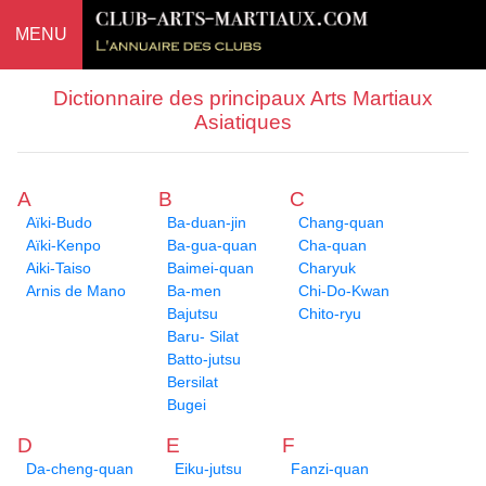
MENU
Dictionnaire des principaux Arts Martiaux
Asiatiques
A
B
C
Aïki-Budo
Ba-duan-jin
Chang-quan
Aïki-Kenpo
Ba-gua-quan
Cha-quan
Aiki-Taiso
Baimei-quan
Charyuk
Arnis de Mano
Ba-men
Chi-Do-Kwan
Bajutsu
Chito-ryu
Baru- Silat
Batto-jutsu
Bersilat
Bugei
D
E
F
Da-cheng-quan
Eiku-jutsu
Fanzi-quan