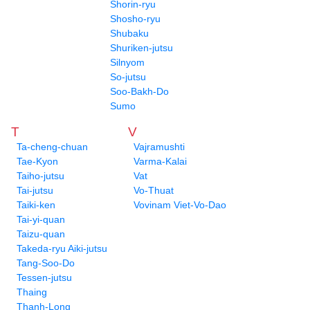
Shorin-ryu
Shosho-ryu
Shubaku
Shuriken-jutsu
Silnyom
So-jutsu
Soo-Bakh-Do
Sumo
T
V
Ta-cheng-chuan
Vajramushti
Tae-Kyon
Varma-Kalai
Taiho-jutsu
Vat
Tai-jutsu
Vo-Thuat
Taiki-ken
Vovinam Viet-Vo-Dao
Tai-yi-quan
Taizu-quan
Takeda-ryu Aiki-jutsu
Tang-Soo-Do
Tessen-jutsu
Thaing
Thanh-Long