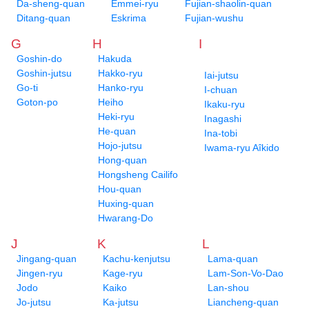
Da-sheng-quan
Emmei-ryu
Fujian-shaolin-quan
Ditang-quan
Eskrima
Fujian-wushu
G
H
I
Goshin-do
Hakuda
Goshin-jutsu
Hakko-ryu
Iai-jutsu
Go-ti
Hanko-ryu
I-chuan
Goton-po
Heiho
Ikaku-ryu
Heki-ryu
Inagashi
He-quan
Ina-tobi
Hojo-jutsu
Iwama-ryu Aîkido
Hong-quan
Hongsheng Cailifo
Hou-quan
Huxing-quan
Hwarang-Do
J
K
L
Jingang-quan
Kachu-kenjutsu
Lama-quan
Jingen-ryu
Kage-ryu
Lam-Son-Vo-Dao
Jodo
Kaiko
Lan-shou
Jo-jutsu
Ka-jutsu
Liancheng-quan