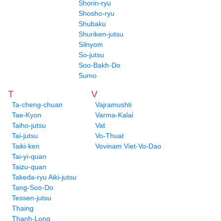
Shorin-ryu
Shosho-ryu
Shubaku
Shuriken-jutsu
Silnyom
So-jutsu
Soo-Bakh-Do
Sumo
T
V
Ta-cheng-chuan
Vajramushti
Tae-Kyon
Varma-Kalai
Taiho-jutsu
Vat
Tai-jutsu
Vo-Thuat
Taiki-ken
Vovinam Viet-Vo-Dao
Tai-yi-quan
Taizu-quan
Takeda-ryu Aiki-jutsu
Tang-Soo-Do
Tessen-jutsu
Thaing
Thanh-Long