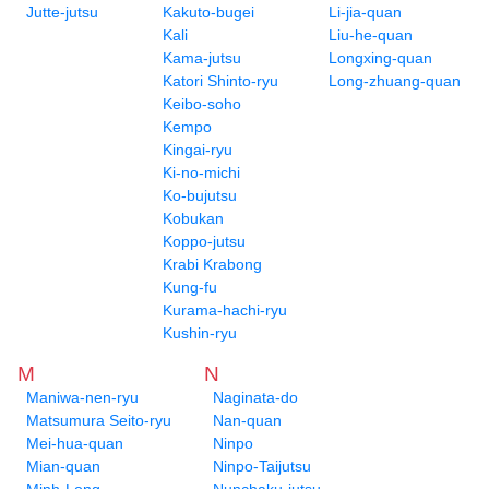
Jutte-jutsu
Kakuto-bugei
Li-jia-quan
Kali
Liu-he-quan
Kama-jutsu
Longxing-quan
Katori Shinto-ryu
Long-zhuang-quan
Keibo-soho
Kempo
Kingai-ryu
Ki-no-michi
Ko-bujutsu
Kobukan
Koppo-jutsu
Krabi Krabong
Kung-fu
Kurama-hachi-ryu
Kushin-ryu
M
N
Maniwa-nen-ryu
Naginata-do
Matsumura Seito-ryu
Nan-quan
Mei-hua-quan
Ninpo
Mian-quan
Ninpo-Taijutsu