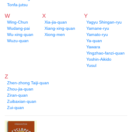
Tonfa-jutsu
W
X
Y
Wing-Chun
Xia-jia-quan
Yagyu Shingan-ryu
Wudang-pai
Xiang-xing-quan
Yamane-ryu
Wu-xing-quan
Xiong-men
Yamato-ryu
Wuzu-quan
Ya-quan
Yawara
Yingzhao-fanzi-quan
Yoshin-Aikido
Yusul
Z
Zhen-zhong Taiji-quan
Zhou-jia-quan
Ziran-quan
Zuibaxian-quan
Zui-quan