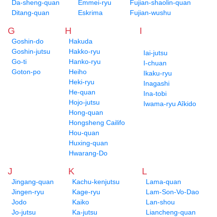
Da-sheng-quan
Emmei-ryu
Fujian-shaolin-quan
Ditang-quan
Eskrima
Fujian-wushu
G
H
I
Goshin-do
Hakuda
Goshin-jutsu
Hakko-ryu
Iai-jutsu
Go-ti
Hanko-ryu
I-chuan
Goton-po
Heiho
Ikaku-ryu
Heki-ryu
Inagashi
He-quan
Ina-tobi
Hojo-jutsu
Iwama-ryu Aîkido
Hong-quan
Hongsheng Cailifo
Hou-quan
Huxing-quan
Hwarang-Do
J
K
L
Jingang-quan
Kachu-kenjutsu
Lama-quan
Jingen-ryu
Kage-ryu
Lam-Son-Vo-Dao
Jodo
Kaiko
Lan-shou
Jo-jutsu
Ka-jutsu
Liancheng-quan