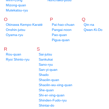
Minh-Long
Nunchaku-jutsu
Mizong-quan
Mutekatsu-ryu
O
P
Q
Okinawa Kempo-Karaté
Pai-hao-chuan
Qin-na
Onshin-jutsu
Pangai-noon
Qwan-Ki-Do
Oyama-ryu
Pao-quan
Pigua-quan
R
S
Rou-quan
Sai-jutsu
Ryoi Shinto-ryu
Sankukai
Sano-ryu
San-yi-quan
Shado
Shaolin-quan
Shaolin-wu-xing-quan
She-quan
Shi-er-xing-quan
Shinden-Fudo-ryu
Shintai-do