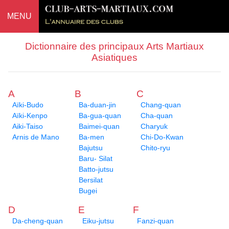
MENU
Dictionnaire des principaux Arts Martiaux
Asiatiques
A
B
C
Aïki-Budo
Ba-duan-jin
Chang-quan
Aïki-Kenpo
Ba-gua-quan
Cha-quan
Aiki-Taiso
Baimei-quan
Charyuk
Arnis de Mano
Ba-men
Chi-Do-Kwan
Bajutsu
Chito-ryu
Baru- Silat
Batto-jutsu
Bersilat
Bugei
D
E
F
Da-cheng-quan
Eiku-jutsu
Fanzi-quan