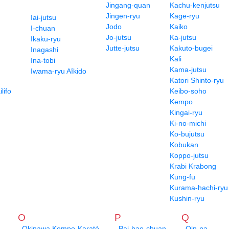
Jingang-quan
Kachu-kenjutsu
Jingen-ryu
Kage-ryu
Iai-jutsu
Jodo
Kaiko
I-chuan
Jo-jutsu
Ka-jutsu
Ikaku-ryu
Jutte-jutsu
Kakuto-bugei
Inagashi
Kali
Ina-tobi
Kama-jutsu
Iwama-ryu Aîkido
Katori Shinto-ryu
lifo
Keibo-soho
Kempo
Kingai-ryu
Ki-no-michi
Ko-bujutsu
Kobukan
Koppo-jutsu
Krabi Krabong
Kung-fu
Kurama-hachi-ryu
Kushin-ryu
O
P
Q
Okinawa Kempo-Karaté
Pai-hao-chuan
Qin-na