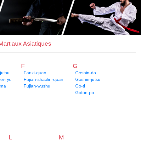
 Martiaux Asiatiques
F
G
jutsu
Fanzi-quan
Goshin-do
i-ryu
Fujian-shaolin-quan
Goshin-jutsu
ima
Fujian-wushu
Go-ti
Goton-po
L
M