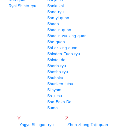
Ryoi Shinto-ryu
Sankukai
Sano-ryu
San-yi-quan
Shado
Shaolin-quan
Shaolin-wu-xing-quan
She-quan
Shi-er-xing-quan
Shinden-Fudo-ryu
Shintai-do
Shorin-ryu
Shosho-ryu
Shubaku
Shuriken-jutsu
Silnyom
So-jutsu
Soo-Bakh-Do
Sumo
Y
Z
n
Yagyu Shingan-ryu
Zhen-zhong Taiji-quan