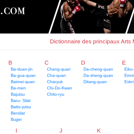
Dictionnaire des principaux Arts
B
C
D
E
Ba-duan-jin
Chang-quan
Da-cheng-quan
Eiku-
Ba-gua-quan
Cha-quan
Da-sheng-quan
Emme
Baimei-quan
Charyuk
Ditang-quan
Eskr
Ba-men
Chi-Do-Kwan
Bajutsu
Chito-ryu
Baru- Silat
Batto-jutsu
Bersilat
Bugei
I
J
K