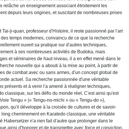
s relâche un enseignement associant étroitement les
chent depuis leurs origines, et suscitant de nombreuses prises
-ji-quan, professeur d'Histoire, il reste passionné par l'art
 " des temps modernes, convaincu de ce que la recherche
turellement ouvert sa pratique sur d'autres techniques,
èlement à ses nombreuses activités de Budoka, mais
es et séminaires de haut niveau, il a en effet mené dans le
herche nouvelle qui a abouti à la mise au point, à partir de
rmes de combat avec ou sans armes, d'un concept global de
onde actuel. Sa recherche passionnée d'une véritable
ps présents et à venir l'a amené à réaligner techniques,
 classique, sur les défis du monde réel. C'est ainsi qu'est
« Voie Tengu » (« Tengu-no-michi » ou « Tengu-do »),
pon, qu'il développe à la croisée de cultures et de savoir-
 un long cheminement en Karatedo classique, une véritable
 Habersetzer n'a rien fait d'autre que prolonger dans le
inue ainsi d'honorer et de transmettre avec force et conviction,