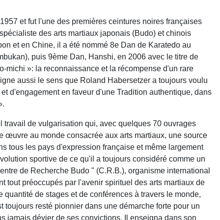
1957 et fut l'une des premières ceintures noires françaises
spécialiste des arts martiaux japonais (Budo) et chinois
apon et en Chine, il a été nommé 8e Dan de Karatedo au
ukan), puis 9ème Dan, Hanshi, en 2006 avec le titre de
o-michi »: la reconnaissance et la récompense d'un rare
ligne aussi le sens que Roland Habersetzer a toujours voulu
 et d'engagement en faveur d'une Tradition authentique, dans
».
travail de vulgarisation qui, avec quelques 70 ouvrages
tante œuvre au monde consacrée aux arts martiaux, une source
ns tous les pays d'expression française et même largement
'évolution sportive de ce qu'il a toujours considéré comme un
" Centre de Recherche Budo " (C.R.B.), organisme international
out préoccupés par l'avenir spirituel des arts martiaux de
de quantité de stages et de conférences à travers le monde,
est toujours resté pionnier dans une démarche forte pour un
ans jamais dévier de ses convictions. Il enseigna dans son