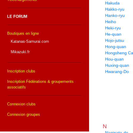
Hakuda
Hakko-ryu
Hanko-ryu
LE FORUM
Heiho
Heki-ryu
Boutiques en ligne
He-quan
Hojo-jutsu
Katanas-Samurai.com
Hong-quan
Mikazuki.fr
Hongsheng Cai
Hou-quan
Huxing-quan
Inscription clubs
Hwarang-Do
Inscription Fédérations & groupements
associatifs
Connexion clubs
Connexion groupes
N
Naginata-do