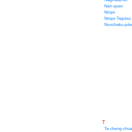
Nan-quan
Ninpo
Ninpo-Taijutsu
Nunchaku-juts
T
Ta-cheng-chu