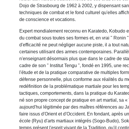
Dojo de Strasbourg de 1962 à 2002, y dispensant san
techniques de combat et le fond culturel qu'elles affi
de conscience et vocations.
Expert mondialement reconnu en Karatedo, Kobudo et Tai
du combat sous toutes ses formes et, en vrai " Ronin
d'efficacité ne peut négliger aucune piste, il a tout na
certaines utilisant des armes contemporaines. Parall
n'enseignant désormais plus que dans le cadre de stag
cadre de son " Institut Tengu ", fondé en 1995, une rec
l'étude et de la pratique comparative de multiples fo
défense personnelle, plus conforme aux réalités du m
redéfinition de la problématique martiale pour les tem
tactiques, comportements, dans la pratique du Karatedo
né son propre concept de pratique en art martial, sa 
aujourd'hui légitimée par des maîtres références au Ja
faire issus d'Orient et d'Occident. En fondant, après
école (Ryu) d'arts martiaux intégrés (Sogo-Budo), Soké
temps présent l'esprit vivant de la Tradition, qu'il cont