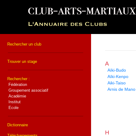
Rechercher un club
Trouver un stage
A
Aïki-Budo
Aïki-Kenpo
Rechercher :
Aiki-Taiso
Fédération
Arnis de Mano
Groupement associatif
Académie
Institut
Ecole
Dictionnaire
H
Téléchargements