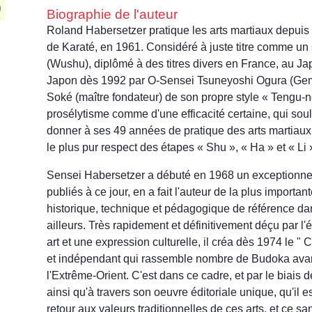
Biographie de l'auteur
Roland Habersetzer pratique les arts martiaux depuis 
de Karaté, en 1961. Considéré à juste titre comme un 
(Wushu), diplômé à des titres divers en France, au J
Japon dès 1992 par O-Sensei Tsuneyoshi Ogura (Gemb
Soké (maître fondateur) de son propre style « Tengu-n
prosélytisme comme d'une efficacité certaine, qui sou
donner à ses 49 années de pratique des arts martiaux
le plus pur respect des étapes « Shu », « Ha » et « Li 
Sensei Habersetzer a débuté en 1968 un exceptionnel 
publiés à ce jour, en a fait l'auteur de la plus impor
historique, technique et pédagogique de référence da
ailleurs. Très rapidement et définitivement déçu par l
art et une expression culturelle, il créa dès 1974 le 
et indépendant qui rassemble nombre de Budoka avant t
l'Extrême-Orient. C'est dans ce cadre, et par le biais 
ainsi qu'à travers son oeuvre éditoriale unique, qu'il 
retour aux valeurs traditionnelles de ces arts, et ce s