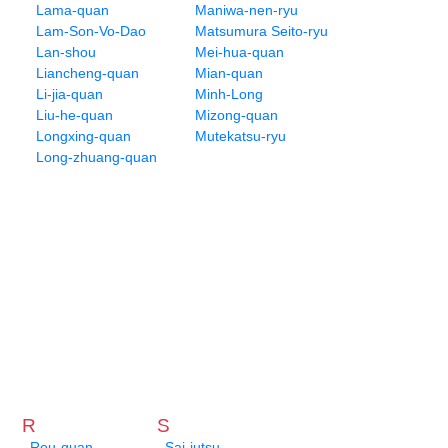
Lama-quan
Maniwa-nen-ryu
Lam-Son-Vo-Dao
Matsumura Seito-ryu
Lan-shou
Mei-hua-quan
Liancheng-quan
Mian-quan
Li-jia-quan
Minh-Long
Liu-he-quan
Mizong-quan
Longxing-quan
Mutekatsu-ryu
Long-zhuang-quan
R
S
Rou-quan
Sai-jutsu