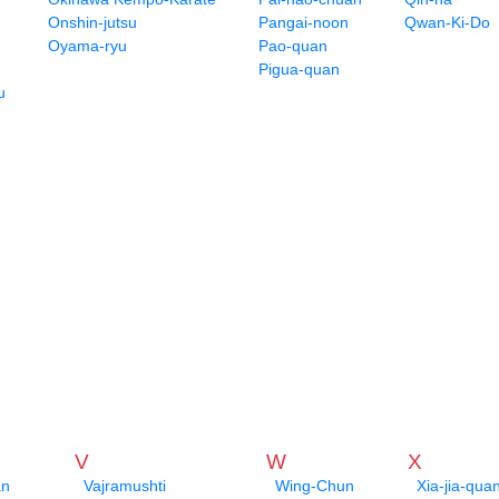
Onshin-jutsu
Pangai-noon
Qwan-Ki-Do
Oyama-ryu
Pao-quan
Pigua-quan
u
V
W
X
an
Vajramushti
Wing-Chun
Xia-jia-qua