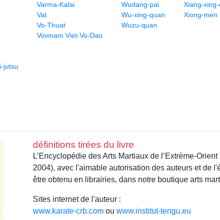
Varma-Kalai
Wudang-pai
Xiang-xing
Vat
Wu-xing-quan
Xiong-men
Vo-Thuat
Wuzu-quan
Vovinam Viet-Vo-Dao
-jutsu
définitions tirées du livre
L’Encyclopédie des Arts Martiaux de l’Extrème-Orient
2004), avec l'aimable autorisation des auteurs et de l
être obtenu en librairies, dans notre boutique arts mar
Sites internet de l'auteur :
www.karate-crb.com
ou
www.institut-tengu.eu