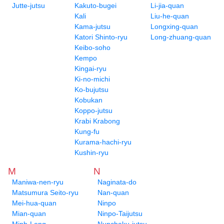
Jutte-jutsu
Kakuto-bugei
Li-jia-quan
Kali
Liu-he-quan
Kama-jutsu
Longxing-quan
Katori Shinto-ryu
Long-zhuang-quan
Keibo-soho
Kempo
Kingai-ryu
Ki-no-michi
Ko-bujutsu
Kobukan
Koppo-jutsu
Krabi Krabong
Kung-fu
Kurama-hachi-ryu
Kushin-ryu
M
N
Maniwa-nen-ryu
Naginata-do
Matsumura Seito-ryu
Nan-quan
Mei-hua-quan
Ninpo
Mian-quan
Ninpo-Taijutsu