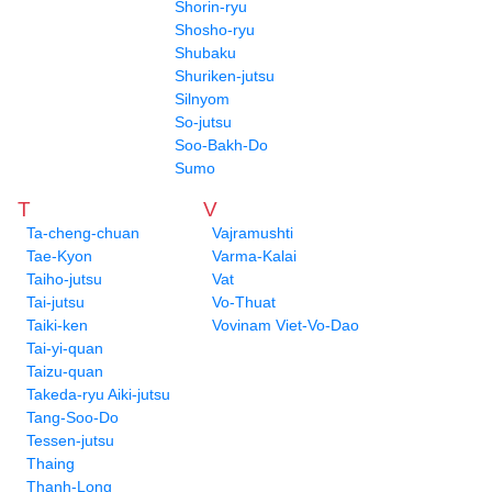
Shorin-ryu
Shosho-ryu
Shubaku
Shuriken-jutsu
Silnyom
So-jutsu
Soo-Bakh-Do
Sumo
T
V
Ta-cheng-chuan
Vajramushti
Tae-Kyon
Varma-Kalai
Taiho-jutsu
Vat
Tai-jutsu
Vo-Thuat
Taiki-ken
Vovinam Viet-Vo-Dao
Tai-yi-quan
Taizu-quan
Takeda-ryu Aiki-jutsu
Tang-Soo-Do
Tessen-jutsu
Thaing
Thanh-Long