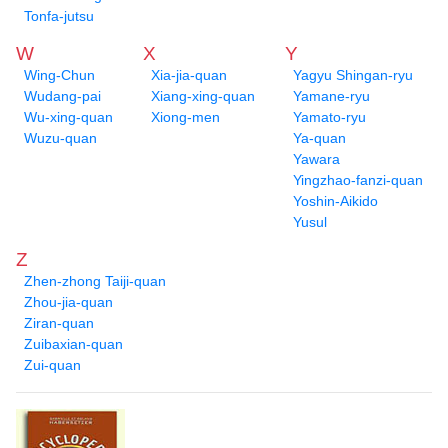
Tonfa-jutsu
W
X
Y
Wing-Chun
Xia-jia-quan
Yagyu Shingan-ryu
Wudang-pai
Xiang-xing-quan
Yamane-ryu
Wu-xing-quan
Xiong-men
Yamato-ryu
Wuzu-quan
Ya-quan
Yawara
Yingzhao-fanzi-quan
Yoshin-Aikido
Yusul
Z
Zhen-zhong Taiji-quan
Zhou-jia-quan
Ziran-quan
Zuibaxian-quan
Zui-quan