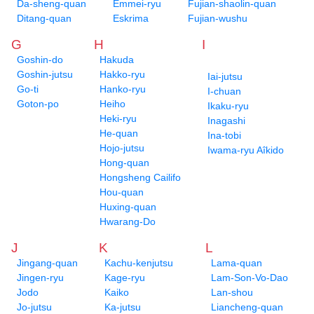
Da-sheng-quan
Emmei-ryu
Fujian-shaolin-quan
Ditang-quan
Eskrima
Fujian-wushu
G
H
I
Goshin-do
Hakuda
Goshin-jutsu
Hakko-ryu
Iai-jutsu
Go-ti
Hanko-ryu
I-chuan
Goton-po
Heiho
Ikaku-ryu
Heki-ryu
Inagashi
He-quan
Ina-tobi
Hojo-jutsu
Iwama-ryu Aîkido
Hong-quan
Hongsheng Cailifo
Hou-quan
Huxing-quan
Hwarang-Do
J
K
L
Jingang-quan
Kachu-kenjutsu
Lama-quan
Jingen-ryu
Kage-ryu
Lam-Son-Vo-Dao
Jodo
Kaiko
Lan-shou
Jo-jutsu
Ka-jutsu
Liancheng-quan