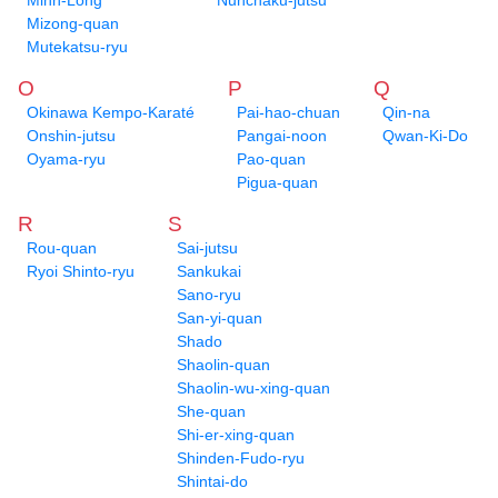
Minh-Long
Nunchaku-jutsu
Mizong-quan
Mutekatsu-ryu
O
P
Q
Okinawa Kempo-Karaté
Pai-hao-chuan
Qin-na
Onshin-jutsu
Pangai-noon
Qwan-Ki-Do
Oyama-ryu
Pao-quan
Pigua-quan
R
S
Rou-quan
Sai-jutsu
Ryoi Shinto-ryu
Sankukai
Sano-ryu
San-yi-quan
Shado
Shaolin-quan
Shaolin-wu-xing-quan
She-quan
Shi-er-xing-quan
Shinden-Fudo-ryu
Shintai-do