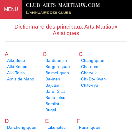
MENU
Dictionnaire des principaux Arts Martiaux
Asiatiques
A
B
C
Aïki-Budo
Ba-duan-jin
Chang-quan
Aïki-Kenpo
Ba-gua-quan
Cha-quan
Aiki-Taiso
Baimei-quan
Charyuk
Arnis de Mano
Ba-men
Chi-Do-Kwan
Bajutsu
Chito-ryu
Baru- Silat
Batto-jutsu
Bersilat
Bugei
D
E
F
Da-cheng-quan
Eiku-jutsu
Fanzi-quan