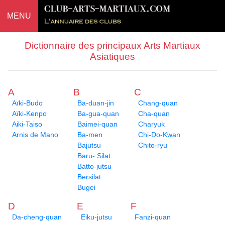
MENU
Dictionnaire des principaux Arts Martiaux
Asiatiques
A
B
C
Aïki-Budo
Ba-duan-jin
Chang-quan
Aïki-Kenpo
Ba-gua-quan
Cha-quan
Aiki-Taiso
Baimei-quan
Charyuk
Arnis de Mano
Ba-men
Chi-Do-Kwan
Bajutsu
Chito-ryu
Baru- Silat
Batto-jutsu
Bersilat
Bugei
D
E
F
Da-cheng-quan
Eiku-jutsu
Fanzi-quan