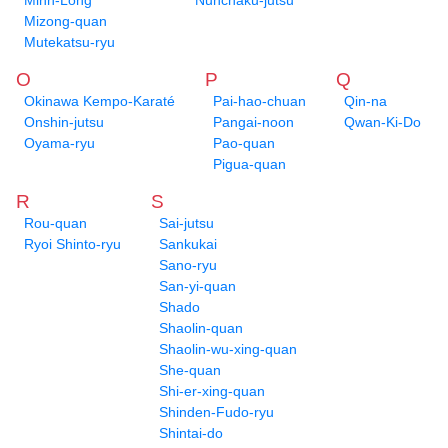
Minh-Long
Nunchaku-jutsu
Mizong-quan
Mutekatsu-ryu
O
P
Q
Okinawa Kempo-Karaté
Pai-hao-chuan
Qin-na
Onshin-jutsu
Pangai-noon
Qwan-Ki-Do
Oyama-ryu
Pao-quan
Pigua-quan
R
S
Rou-quan
Sai-jutsu
Ryoi Shinto-ryu
Sankukai
Sano-ryu
San-yi-quan
Shado
Shaolin-quan
Shaolin-wu-xing-quan
She-quan
Shi-er-xing-quan
Shinden-Fudo-ryu
Shintai-do