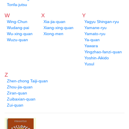
Tonfa-jutsu
W
X
Y
Wing-Chun
Xia-jia-quan
Yagyu Shingan-ryu
Wudang-pai
Xiang-xing-quan
Yamane-ryu
Wu-xing-quan
Xiong-men
Yamato-ryu
Wuzu-quan
Ya-quan
Yawara
Yingzhao-fanzi-quan
Yoshin-Aikido
Yusul
Z
Zhen-zhong Taiji-quan
Zhou-jia-quan
Ziran-quan
Zuibaxian-quan
Zui-quan