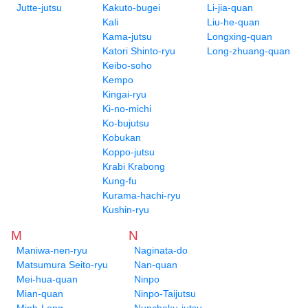
Jutte-jutsu
Kakuto-bugei
Li-jia-quan
Kali
Liu-he-quan
Kama-jutsu
Longxing-quan
Katori Shinto-ryu
Long-zhuang-quan
Keibo-soho
Kempo
Kingai-ryu
Ki-no-michi
Ko-bujutsu
Kobukan
Koppo-jutsu
Krabi Krabong
Kung-fu
Kurama-hachi-ryu
Kushin-ryu
M
N
Maniwa-nen-ryu
Naginata-do
Matsumura Seito-ryu
Nan-quan
Mei-hua-quan
Ninpo
Mian-quan
Ninpo-Taijutsu