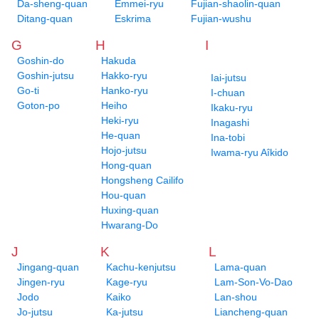
Da-sheng-quan
Emmei-ryu
Fujian-shaolin-quan
Ditang-quan
Eskrima
Fujian-wushu
G
H
I
Goshin-do
Hakuda
Goshin-jutsu
Hakko-ryu
Iai-jutsu
Go-ti
Hanko-ryu
I-chuan
Goton-po
Heiho
Ikaku-ryu
Heki-ryu
Inagashi
He-quan
Ina-tobi
Hojo-jutsu
Iwama-ryu Aîkido
Hong-quan
Hongsheng Cailifo
Hou-quan
Huxing-quan
Hwarang-Do
J
K
L
Jingang-quan
Kachu-kenjutsu
Lama-quan
Jingen-ryu
Kage-ryu
Lam-Son-Vo-Dao
Jodo
Kaiko
Lan-shou
Jo-jutsu
Ka-jutsu
Liancheng-quan