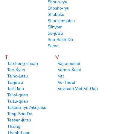
Shorin-ryu
Shosho-ryu
Shubaku
Shuriken-jutsu
Silnyom
So-jutsu
Soo-Bakh-Do
Sumo
T
V
Ta-cheng-chuan
Vajramushti
Tae-Kyon
Varma-Kalai
Taiho-jutsu
Vat
Tai-jutsu
Vo-Thuat
Taiki-ken
Vovinam Viet-Vo-Dao
Tai-yi-quan
Taizu-quan
Takeda-ryu Aiki-jutsu
Tang-Soo-Do
Tessen-jutsu
Thaing
Thanh-Long