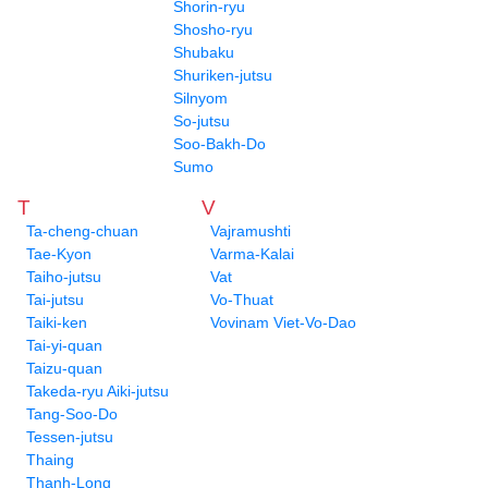
Shorin-ryu
Shosho-ryu
Shubaku
Shuriken-jutsu
Silnyom
So-jutsu
Soo-Bakh-Do
Sumo
T
V
Ta-cheng-chuan
Vajramushti
Tae-Kyon
Varma-Kalai
Taiho-jutsu
Vat
Tai-jutsu
Vo-Thuat
Taiki-ken
Vovinam Viet-Vo-Dao
Tai-yi-quan
Taizu-quan
Takeda-ryu Aiki-jutsu
Tang-Soo-Do
Tessen-jutsu
Thaing
Thanh-Long