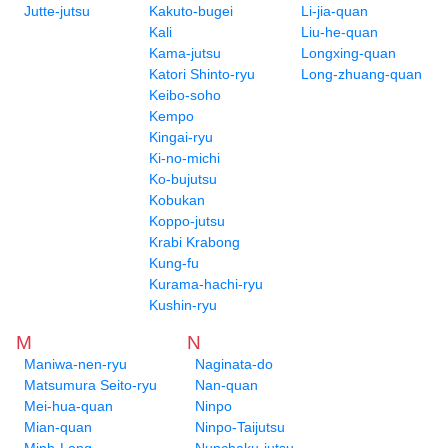
Jutte-jutsu
Kakuto-bugei
Li-jia-quan
Kali
Liu-he-quan
Kama-jutsu
Longxing-quan
Katori Shinto-ryu
Long-zhuang-quan
Keibo-soho
Kempo
Kingai-ryu
Ki-no-michi
Ko-bujutsu
Kobukan
Koppo-jutsu
Krabi Krabong
Kung-fu
Kurama-hachi-ryu
Kushin-ryu
M
N
Maniwa-nen-ryu
Naginata-do
Matsumura Seito-ryu
Nan-quan
Mei-hua-quan
Ninpo
Mian-quan
Ninpo-Taijutsu