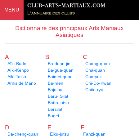
MENU
Dictionnaire des principaux Arts Martiaux
Asiatiques
A
B
C
Aïki-Budo
Ba-duan-jin
Chang-quan
Aïki-Kenpo
Ba-gua-quan
Cha-quan
Aiki-Taiso
Baimei-quan
Charyuk
Arnis de Mano
Ba-men
Chi-Do-Kwan
Bajutsu
Chito-ryu
Baru- Silat
Batto-jutsu
Bersilat
Bugei
D
E
F
Da-cheng-quan
Eiku-jutsu
Fanzi-quan