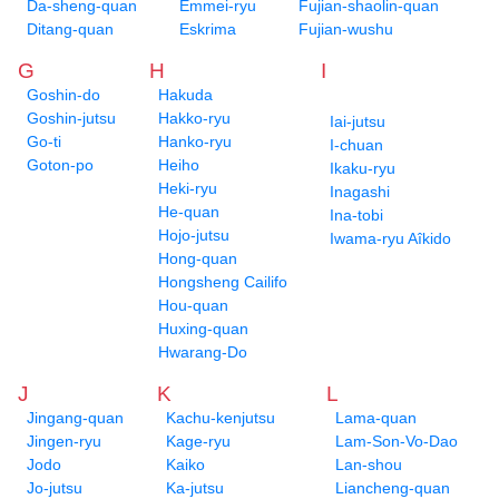
Da-sheng-quan
Emmei-ryu
Fujian-shaolin-quan
Ditang-quan
Eskrima
Fujian-wushu
G
H
I
Goshin-do
Hakuda
Goshin-jutsu
Hakko-ryu
Iai-jutsu
Go-ti
Hanko-ryu
I-chuan
Goton-po
Heiho
Ikaku-ryu
Heki-ryu
Inagashi
He-quan
Ina-tobi
Hojo-jutsu
Iwama-ryu Aîkido
Hong-quan
Hongsheng Cailifo
Hou-quan
Huxing-quan
Hwarang-Do
J
K
L
Jingang-quan
Kachu-kenjutsu
Lama-quan
Jingen-ryu
Kage-ryu
Lam-Son-Vo-Dao
Jodo
Kaiko
Lan-shou
Jo-jutsu
Ka-jutsu
Liancheng-quan