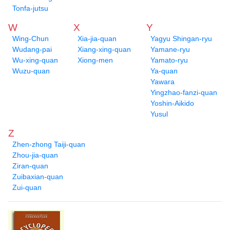
Tonfa-jutsu
W
X
Y
Wing-Chun
Xia-jia-quan
Yagyu Shingan-ryu
Wudang-pai
Xiang-xing-quan
Yamane-ryu
Wu-xing-quan
Xiong-men
Yamato-ryu
Wuzu-quan
Ya-quan
Yawara
Yingzhao-fanzi-quan
Yoshin-Aikido
Yusul
Z
Zhen-zhong Taiji-quan
Zhou-jia-quan
Ziran-quan
Zuibaxian-quan
Zui-quan