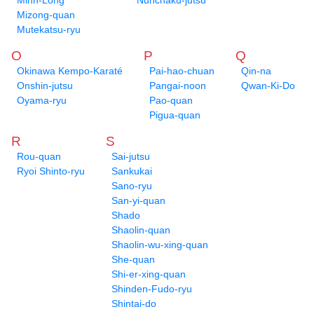
Minh-Long
Nunchaku-jutsu
Mizong-quan
Mutekatsu-ryu
O
P
Q
Okinawa Kempo-Karaté
Pai-hao-chuan
Qin-na
Onshin-jutsu
Pangai-noon
Qwan-Ki-Do
Oyama-ryu
Pao-quan
Pigua-quan
R
S
Rou-quan
Sai-jutsu
Ryoi Shinto-ryu
Sankukai
Sano-ryu
San-yi-quan
Shado
Shaolin-quan
Shaolin-wu-xing-quan
She-quan
Shi-er-xing-quan
Shinden-Fudo-ryu
Shintai-do