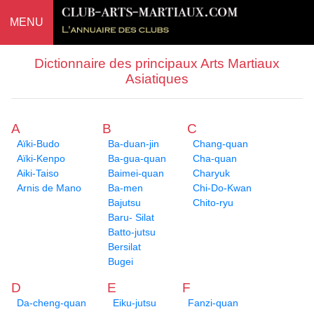
MENU
Dictionnaire des principaux Arts Martiaux
Asiatiques
A
B
C
Aïki-Budo
Ba-duan-jin
Chang-quan
Aïki-Kenpo
Ba-gua-quan
Cha-quan
Aiki-Taiso
Baimei-quan
Charyuk
Arnis de Mano
Ba-men
Chi-Do-Kwan
Bajutsu
Chito-ryu
Baru- Silat
Batto-jutsu
Bersilat
Bugei
D
E
F
Da-cheng-quan
Eiku-jutsu
Fanzi-quan