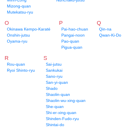
Minh-Long
Nunchaku-jutsu
Mizong-quan
Mutekatsu-ryu
O
P
Q
Okinawa Kempo-Karaté
Pai-hao-chuan
Qin-na
Onshin-jutsu
Pangai-noon
Qwan-Ki-Do
Oyama-ryu
Pao-quan
Pigua-quan
R
S
Rou-quan
Sai-jutsu
Ryoi Shinto-ryu
Sankukai
Sano-ryu
San-yi-quan
Shado
Shaolin-quan
Shaolin-wu-xing-quan
She-quan
Shi-er-xing-quan
Shinden-Fudo-ryu
Shintai-do