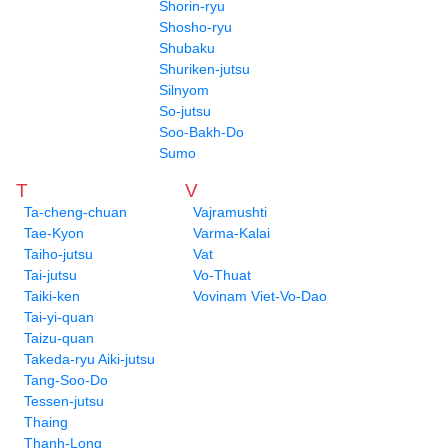
Shorin-ryu
Shosho-ryu
Shubaku
Shuriken-jutsu
Silnyom
So-jutsu
Soo-Bakh-Do
Sumo
T
V
Ta-cheng-chuan
Vajramushti
Tae-Kyon
Varma-Kalai
Taiho-jutsu
Vat
Tai-jutsu
Vo-Thuat
Taiki-ken
Vovinam Viet-Vo-Dao
Tai-yi-quan
Taizu-quan
Takeda-ryu Aiki-jutsu
Tang-Soo-Do
Tessen-jutsu
Thaing
Thanh-Long