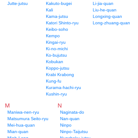
Jutte-jutsu
Kakuto-bugei
Li-jia-quan
Kali
Liu-he-quan
Kama-jutsu
Longxing-quan
Katori Shinto-ryu
Long-zhuang-quan
Keibo-soho
Kempo
Kingai-ryu
Ki-no-michi
Ko-bujutsu
Kobukan
Koppo-jutsu
Krabi Krabong
Kung-fu
Kurama-hachi-ryu
Kushin-ryu
M
N
Maniwa-nen-ryu
Naginata-do
Matsumura Seito-ryu
Nan-quan
Mei-hua-quan
Ninpo
Mian-quan
Ninpo-Taijutsu