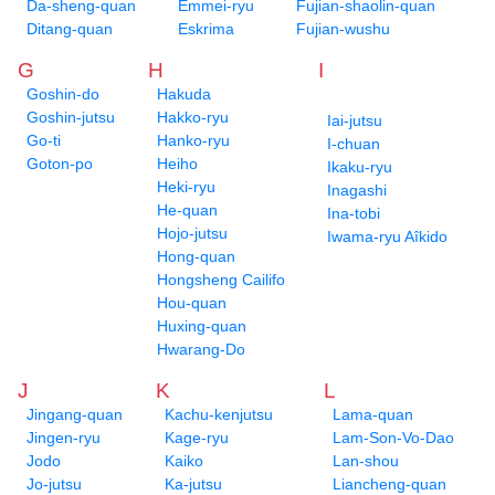
Da-sheng-quan
Emmei-ryu
Fujian-shaolin-quan
Ditang-quan
Eskrima
Fujian-wushu
G
H
I
Goshin-do
Hakuda
Goshin-jutsu
Hakko-ryu
Iai-jutsu
Go-ti
Hanko-ryu
I-chuan
Goton-po
Heiho
Ikaku-ryu
Heki-ryu
Inagashi
He-quan
Ina-tobi
Hojo-jutsu
Iwama-ryu Aîkido
Hong-quan
Hongsheng Cailifo
Hou-quan
Huxing-quan
Hwarang-Do
J
K
L
Jingang-quan
Kachu-kenjutsu
Lama-quan
Jingen-ryu
Kage-ryu
Lam-Son-Vo-Dao
Jodo
Kaiko
Lan-shou
Jo-jutsu
Ka-jutsu
Liancheng-quan