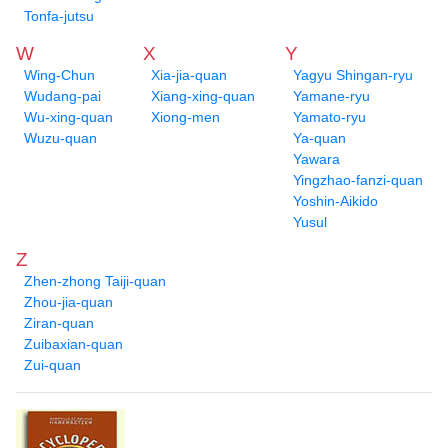
Tonfa-jutsu
W
X
Y
Wing-Chun
Xia-jia-quan
Yagyu Shingan-ryu
Wudang-pai
Xiang-xing-quan
Yamane-ryu
Wu-xing-quan
Xiong-men
Yamato-ryu
Wuzu-quan
Ya-quan
Yawara
Yingzhao-fanzi-quan
Yoshin-Aikido
Yusul
Z
Zhen-zhong Taiji-quan
Zhou-jia-quan
Ziran-quan
Zuibaxian-quan
Zui-quan