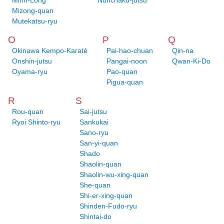
Minh-Long
Nunchaku-jutsu
Mizong-quan
Mutekatsu-ryu
O
P
Q
Okinawa Kempo-Karaté
Pai-hao-chuan
Qin-na
Onshin-jutsu
Pangai-noon
Qwan-Ki-Do
Oyama-ryu
Pao-quan
Pigua-quan
R
S
Rou-quan
Sai-jutsu
Ryoi Shinto-ryu
Sankukai
Sano-ryu
San-yi-quan
Shado
Shaolin-quan
Shaolin-wu-xing-quan
She-quan
Shi-er-xing-quan
Shinden-Fudo-ryu
Shintai-do