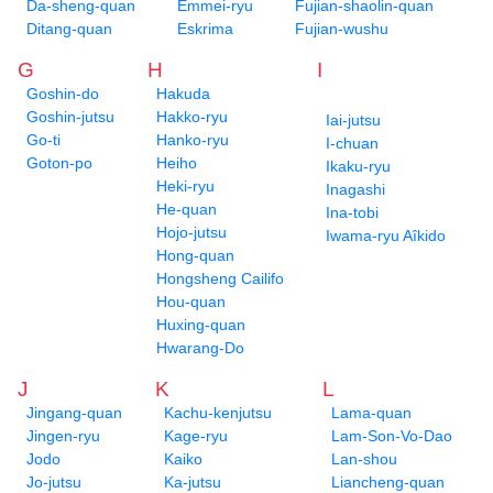
Da-sheng-quan
Emmei-ryu
Fujian-shaolin-quan
Ditang-quan
Eskrima
Fujian-wushu
G
H
I
Goshin-do
Hakuda
Goshin-jutsu
Hakko-ryu
Iai-jutsu
Go-ti
Hanko-ryu
I-chuan
Goton-po
Heiho
Ikaku-ryu
Heki-ryu
Inagashi
He-quan
Ina-tobi
Hojo-jutsu
Iwama-ryu Aîkido
Hong-quan
Hongsheng Cailifo
Hou-quan
Huxing-quan
Hwarang-Do
J
K
L
Jingang-quan
Kachu-kenjutsu
Lama-quan
Jingen-ryu
Kage-ryu
Lam-Son-Vo-Dao
Jodo
Kaiko
Lan-shou
Jo-jutsu
Ka-jutsu
Liancheng-quan