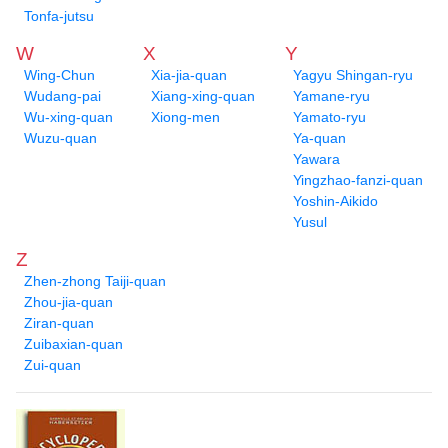
Tonfa-jutsu
W
X
Y
Wing-Chun
Xia-jia-quan
Yagyu Shingan-ryu
Wudang-pai
Xiang-xing-quan
Yamane-ryu
Wu-xing-quan
Xiong-men
Yamato-ryu
Wuzu-quan
Ya-quan
Yawara
Yingzhao-fanzi-quan
Yoshin-Aikido
Yusul
Z
Zhen-zhong Taiji-quan
Zhou-jia-quan
Ziran-quan
Zuibaxian-quan
Zui-quan