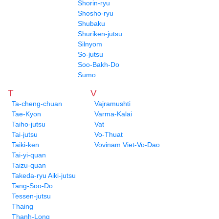
Shorin-ryu
Shosho-ryu
Shubaku
Shuriken-jutsu
Silnyom
So-jutsu
Soo-Bakh-Do
Sumo
T
V
Ta-cheng-chuan
Vajramushti
Tae-Kyon
Varma-Kalai
Taiho-jutsu
Vat
Tai-jutsu
Vo-Thuat
Taiki-ken
Vovinam Viet-Vo-Dao
Tai-yi-quan
Taizu-quan
Takeda-ryu Aiki-jutsu
Tang-Soo-Do
Tessen-jutsu
Thaing
Thanh-Long