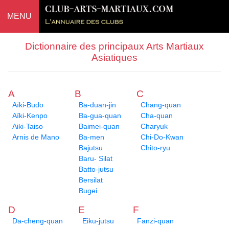
MENU
Dictionnaire des principaux Arts Martiaux
Asiatiques
A
B
C
Aïki-Budo
Ba-duan-jin
Chang-quan
Aïki-Kenpo
Ba-gua-quan
Cha-quan
Aiki-Taiso
Baimei-quan
Charyuk
Arnis de Mano
Ba-men
Chi-Do-Kwan
Bajutsu
Chito-ryu
Baru- Silat
Batto-jutsu
Bersilat
Bugei
D
E
F
Da-cheng-quan
Eiku-jutsu
Fanzi-quan