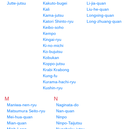
Jutte-jutsu
Kakuto-bugei
Li-jia-quan
Kali
Liu-he-quan
Kama-jutsu
Longxing-quan
Katori Shinto-ryu
Long-zhuang-quan
Keibo-soho
Kempo
Kingai-ryu
Ki-no-michi
Ko-bujutsu
Kobukan
Koppo-jutsu
Krabi Krabong
Kung-fu
Kurama-hachi-ryu
Kushin-ryu
M
N
Maniwa-nen-ryu
Naginata-do
Matsumura Seito-ryu
Nan-quan
Mei-hua-quan
Ninpo
Mian-quan
Ninpo-Taijutsu