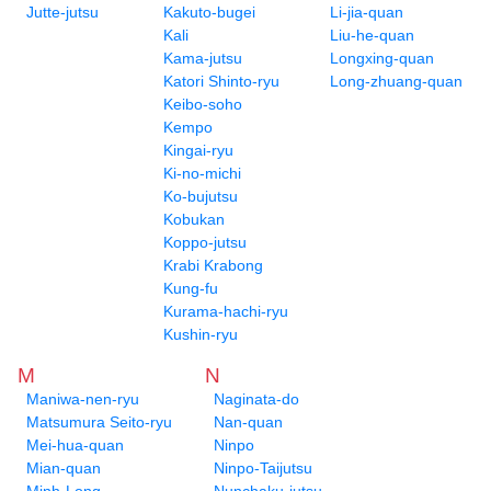
Jutte-jutsu
Kakuto-bugei
Li-jia-quan
Kali
Liu-he-quan
Kama-jutsu
Longxing-quan
Katori Shinto-ryu
Long-zhuang-quan
Keibo-soho
Kempo
Kingai-ryu
Ki-no-michi
Ko-bujutsu
Kobukan
Koppo-jutsu
Krabi Krabong
Kung-fu
Kurama-hachi-ryu
Kushin-ryu
M
N
Maniwa-nen-ryu
Naginata-do
Matsumura Seito-ryu
Nan-quan
Mei-hua-quan
Ninpo
Mian-quan
Ninpo-Taijutsu