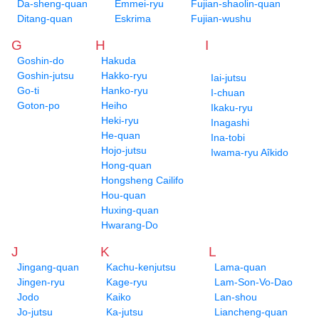
Da-sheng-quan
Emmei-ryu
Fujian-shaolin-quan
Ditang-quan
Eskrima
Fujian-wushu
G
H
I
Goshin-do
Hakuda
Goshin-jutsu
Hakko-ryu
Iai-jutsu
Go-ti
Hanko-ryu
I-chuan
Goton-po
Heiho
Ikaku-ryu
Heki-ryu
Inagashi
He-quan
Ina-tobi
Hojo-jutsu
Iwama-ryu Aîkido
Hong-quan
Hongsheng Cailifo
Hou-quan
Huxing-quan
Hwarang-Do
J
K
L
Jingang-quan
Kachu-kenjutsu
Lama-quan
Jingen-ryu
Kage-ryu
Lam-Son-Vo-Dao
Jodo
Kaiko
Lan-shou
Jo-jutsu
Ka-jutsu
Liancheng-quan