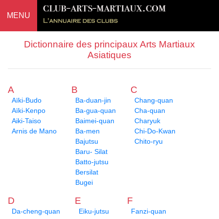
MENU
Dictionnaire des principaux Arts Martiaux
Asiatiques
A
B
C
Aïki-Budo
Ba-duan-jin
Chang-quan
Aïki-Kenpo
Ba-gua-quan
Cha-quan
Aiki-Taiso
Baimei-quan
Charyuk
Arnis de Mano
Ba-men
Chi-Do-Kwan
Bajutsu
Chito-ryu
Baru- Silat
Batto-jutsu
Bersilat
Bugei
D
E
F
Da-cheng-quan
Eiku-jutsu
Fanzi-quan