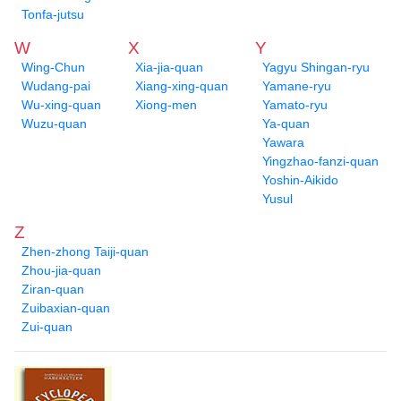
Tonfa-jutsu
W
X
Y
Wing-Chun
Xia-jia-quan
Yagyu Shingan-ryu
Wudang-pai
Xiang-xing-quan
Yamane-ryu
Wu-xing-quan
Xiong-men
Yamato-ryu
Wuzu-quan
Ya-quan
Yawara
Yingzhao-fanzi-quan
Yoshin-Aikido
Yusul
Z
Zhen-zhong Taiji-quan
Zhou-jia-quan
Ziran-quan
Zuibaxian-quan
Zui-quan