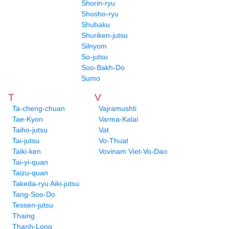
Shorin-ryu
Shosho-ryu
Shubaku
Shuriken-jutsu
Silnyom
So-jutsu
Soo-Bakh-Do
Sumo
T
V
Ta-cheng-chuan
Vajramushti
Tae-Kyon
Varma-Kalai
Taiho-jutsu
Vat
Tai-jutsu
Vo-Thuat
Taiki-ken
Vovinam Viet-Vo-Dao
Tai-yi-quan
Taizu-quan
Takeda-ryu Aiki-jutsu
Tang-Soo-Do
Tessen-jutsu
Thaing
Thanh-Long