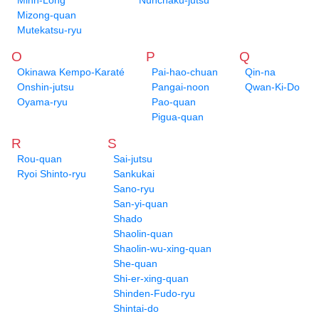
Minh-Long
Nunchaku-jutsu
Mizong-quan
Mutekatsu-ryu
O
P
Q
Okinawa Kempo-Karaté
Pai-hao-chuan
Qin-na
Onshin-jutsu
Pangai-noon
Qwan-Ki-Do
Oyama-ryu
Pao-quan
Pigua-quan
R
S
Rou-quan
Sai-jutsu
Ryoi Shinto-ryu
Sankukai
Sano-ryu
San-yi-quan
Shado
Shaolin-quan
Shaolin-wu-xing-quan
She-quan
Shi-er-xing-quan
Shinden-Fudo-ryu
Shintai-do