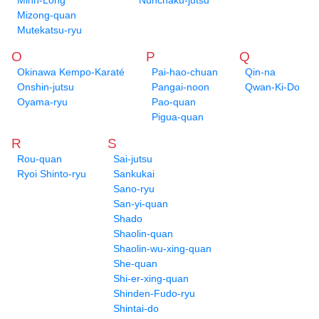
Minh-Long
Nunchaku-jutsu
Mizong-quan
Mutekatsu-ryu
O
P
Q
Okinawa Kempo-Karaté
Pai-hao-chuan
Qin-na
Onshin-jutsu
Pangai-noon
Qwan-Ki-Do
Oyama-ryu
Pao-quan
Pigua-quan
R
S
Rou-quan
Sai-jutsu
Ryoi Shinto-ryu
Sankukai
Sano-ryu
San-yi-quan
Shado
Shaolin-quan
Shaolin-wu-xing-quan
She-quan
Shi-er-xing-quan
Shinden-Fudo-ryu
Shintai-do