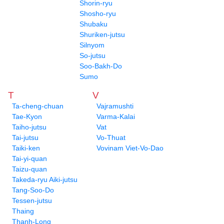
Shorin-ryu
Shosho-ryu
Shubaku
Shuriken-jutsu
Silnyom
So-jutsu
Soo-Bakh-Do
Sumo
T
V
Ta-cheng-chuan
Vajramushti
Tae-Kyon
Varma-Kalai
Taiho-jutsu
Vat
Tai-jutsu
Vo-Thuat
Taiki-ken
Vovinam Viet-Vo-Dao
Tai-yi-quan
Taizu-quan
Takeda-ryu Aiki-jutsu
Tang-Soo-Do
Tessen-jutsu
Thaing
Thanh-Long