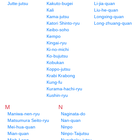
Jutte-jutsu
Kakuto-bugei
Li-jia-quan
Kali
Liu-he-quan
Kama-jutsu
Longxing-quan
Katori Shinto-ryu
Long-zhuang-quan
Keibo-soho
Kempo
Kingai-ryu
Ki-no-michi
Ko-bujutsu
Kobukan
Koppo-jutsu
Krabi Krabong
Kung-fu
Kurama-hachi-ryu
Kushin-ryu
M
N
Maniwa-nen-ryu
Naginata-do
Matsumura Seito-ryu
Nan-quan
Mei-hua-quan
Ninpo
Mian-quan
Ninpo-Taijutsu