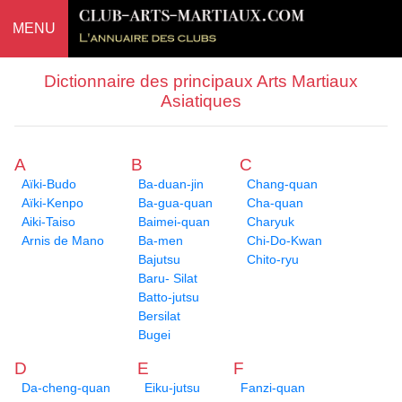
MENU
Dictionnaire des principaux Arts Martiaux
Asiatiques
A
B
C
Aïki-Budo
Ba-duan-jin
Chang-quan
Aïki-Kenpo
Ba-gua-quan
Cha-quan
Aiki-Taiso
Baimei-quan
Charyuk
Arnis de Mano
Ba-men
Chi-Do-Kwan
Bajutsu
Chito-ryu
Baru- Silat
Batto-jutsu
Bersilat
Bugei
D
E
F
Da-cheng-quan
Eiku-jutsu
Fanzi-quan