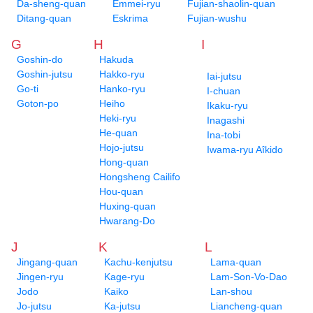
Da-sheng-quan
Emmei-ryu
Fujian-shaolin-quan
Ditang-quan
Eskrima
Fujian-wushu
G
H
I
Goshin-do
Hakuda
Goshin-jutsu
Hakko-ryu
Iai-jutsu
Go-ti
Hanko-ryu
I-chuan
Goton-po
Heiho
Ikaku-ryu
Heki-ryu
Inagashi
He-quan
Ina-tobi
Hojo-jutsu
Iwama-ryu Aîkido
Hong-quan
Hongsheng Cailifo
Hou-quan
Huxing-quan
Hwarang-Do
J
K
L
Jingang-quan
Kachu-kenjutsu
Lama-quan
Jingen-ryu
Kage-ryu
Lam-Son-Vo-Dao
Jodo
Kaiko
Lan-shou
Jo-jutsu
Ka-jutsu
Liancheng-quan