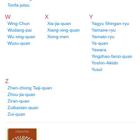
Tonfa-jutsu
W
X
Y
Wing-Chun
Xia-jia-quan
Yagyu Shingan-ryu
Wudang-pai
Xiang-xing-quan
Yamane-ryu
Wu-xing-quan
Xiong-men
Yamato-ryu
Wuzu-quan
Ya-quan
Yawara
Yingzhao-fanzi-quan
Yoshin-Aikido
Yusul
Z
Zhen-zhong Taiji-quan
Zhou-jia-quan
Ziran-quan
Zuibaxian-quan
Zui-quan