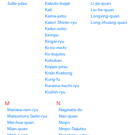
Jutte-jutsu
Kakuto-bugei
Li-jia-quan
Kali
Liu-he-quan
Kama-jutsu
Longxing-quan
Katori Shinto-ryu
Long-zhuang-quan
Keibo-soho
Kempo
Kingai-ryu
Ki-no-michi
Ko-bujutsu
Kobukan
Koppo-jutsu
Krabi Krabong
Kung-fu
Kurama-hachi-ryu
Kushin-ryu
M
N
Maniwa-nen-ryu
Naginata-do
Matsumura Seito-ryu
Nan-quan
Mei-hua-quan
Ninpo
Mian-quan
Ninpo-Taijutsu