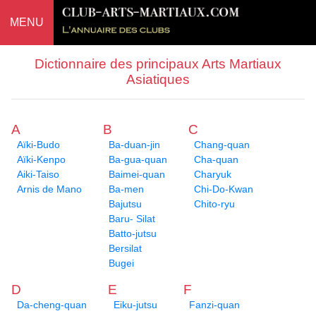
MENU
Dictionnaire des principaux Arts Martiaux
Asiatiques
A
B
C
Aïki-Budo
Ba-duan-jin
Chang-quan
Aïki-Kenpo
Ba-gua-quan
Cha-quan
Aiki-Taiso
Baimei-quan
Charyuk
Arnis de Mano
Ba-men
Chi-Do-Kwan
Bajutsu
Chito-ryu
Baru- Silat
Batto-jutsu
Bersilat
Bugei
D
E
F
Da-cheng-quan
Eiku-jutsu
Fanzi-quan