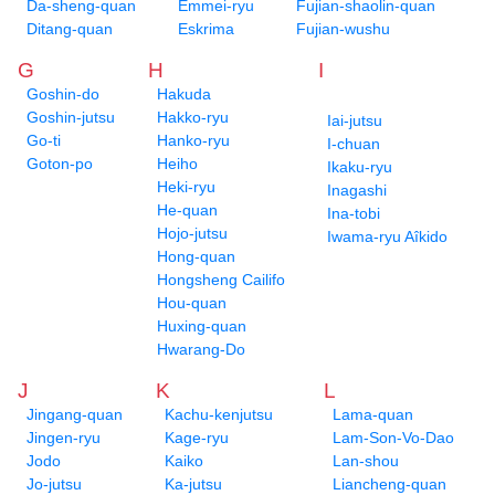
Da-sheng-quan
Emmei-ryu
Fujian-shaolin-quan
Ditang-quan
Eskrima
Fujian-wushu
G
H
I
Goshin-do
Hakuda
Goshin-jutsu
Hakko-ryu
Iai-jutsu
Go-ti
Hanko-ryu
I-chuan
Goton-po
Heiho
Ikaku-ryu
Heki-ryu
Inagashi
He-quan
Ina-tobi
Hojo-jutsu
Iwama-ryu Aîkido
Hong-quan
Hongsheng Cailifo
Hou-quan
Huxing-quan
Hwarang-Do
J
K
L
Jingang-quan
Kachu-kenjutsu
Lama-quan
Jingen-ryu
Kage-ryu
Lam-Son-Vo-Dao
Jodo
Kaiko
Lan-shou
Jo-jutsu
Ka-jutsu
Liancheng-quan