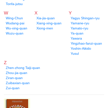
Tonfa-jutsu
W
X
Y
Wing-Chun
Xia-jia-quan
Yagyu Shingan-ryu
Wudang-pai
Xiang-xing-quan
Yamane-ryu
Wu-xing-quan
Xiong-men
Yamato-ryu
Wuzu-quan
Ya-quan
Yawara
Yingzhao-fanzi-quan
Yoshin-Aikido
Yusul
Z
Zhen-zhong Taiji-quan
Zhou-jia-quan
Ziran-quan
Zuibaxian-quan
Zui-quan