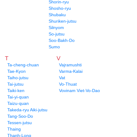
Shorin-ryu
Shosho-ryu
Shubaku
Shuriken-jutsu
Silnyom
So-jutsu
Soo-Bakh-Do
Sumo
T
V
Ta-cheng-chuan
Vajramushti
Tae-Kyon
Varma-Kalai
Taiho-jutsu
Vat
Tai-jutsu
Vo-Thuat
Taiki-ken
Vovinam Viet-Vo-Dao
Tai-yi-quan
Taizu-quan
Takeda-ryu Aiki-jutsu
Tang-Soo-Do
Tessen-jutsu
Thaing
Thanh-Long