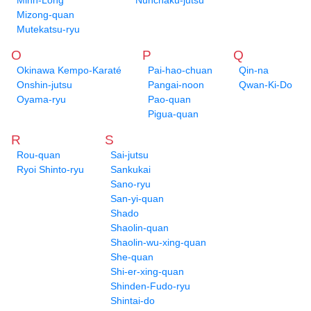
Minh-Long
Nunchaku-jutsu
Mizong-quan
Mutekatsu-ryu
O
P
Q
Okinawa Kempo-Karaté
Pai-hao-chuan
Qin-na
Onshin-jutsu
Pangai-noon
Qwan-Ki-Do
Oyama-ryu
Pao-quan
Pigua-quan
R
S
Rou-quan
Sai-jutsu
Ryoi Shinto-ryu
Sankukai
Sano-ryu
San-yi-quan
Shado
Shaolin-quan
Shaolin-wu-xing-quan
She-quan
Shi-er-xing-quan
Shinden-Fudo-ryu
Shintai-do