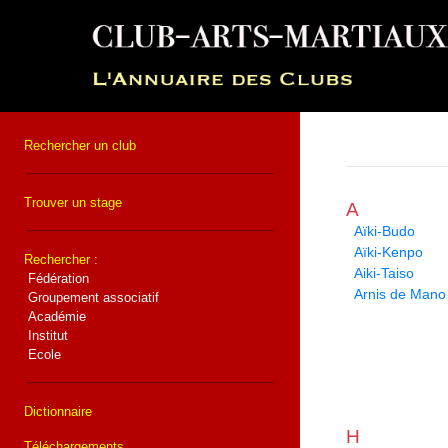
Rechercher un club
Trouver un stage
A
Aïki-Budo
Aïki-Kenpo
Rechercher :
Aiki-Taiso
Fédération
Arnis de Mano
Groupement associatif
Académie
Institut
Ecole
Dictionnaire
H
Téléchargements