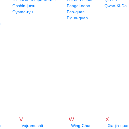
Onshin-jutsu
Pangai-noon
Qwan-Ki-Do
Oyama-ryu
Pao-quan
Pigua-quan
u
V
W
X
an
Vajramushti
Wing-Chun
Xia-jia-qua