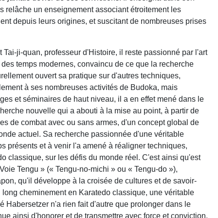
s relâche un enseignement associant étroitement les
chent depuis leurs origines, et suscitant de nombreuses prises
-ji-quan, professeur d'Histoire, il reste passionné par l'art
 " des temps modernes, convaincu de ce que la recherche
turellement ouvert sa pratique sur d'autres techniques,
èlement à ses nombreuses activités de Budoka, mais
es et séminaires de haut niveau, il a en effet mené dans le
herche nouvelle qui a abouti à la mise au point, à partir de
rmes de combat avec ou sans armes, d'un concept global de
onde actuel. Sa recherche passionnée d'une véritable
ps présents et à venir l'a amené à réaligner techniques,
 classique, sur les défis du monde réel. C'est ainsi qu'est
« Voie Tengu » (« Tengu-no-michi » ou « Tengu-do »),
pon, qu'il développe à la croisée de cultures et de savoir-
 un long cheminement en Karatedo classique, une véritable
 Habersetzer n'a rien fait d'autre que prolonger dans le
inue ainsi d'honorer et de transmettre avec force et conviction,