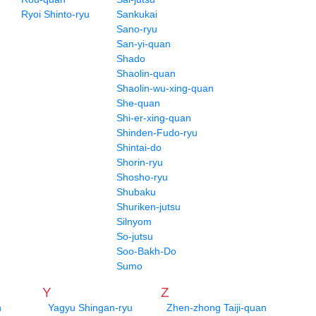
Ryoi Shinto-ryu
Sankukai
Sano-ryu
San-yi-quan
Shado
Shaolin-quan
Shaolin-wu-xing-quan
She-quan
Shi-er-xing-quan
Shinden-Fudo-ryu
Shintai-do
Shorin-ryu
Shosho-ryu
Shubaku
Shuriken-jutsu
Silnyom
So-jutsu
Soo-Bakh-Do
Sumo
Y
Z
n
Yagyu Shingan-ryu
Zhen-zhong Taiji-quan