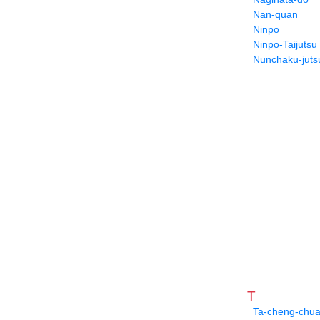
Nan-quan
Ninpo
Ninpo-Taijutsu
Nunchaku-juts
T
Ta-cheng-chu