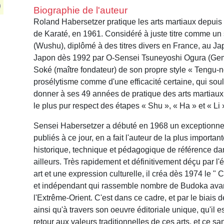
Biographie de l'auteur
Roland Habersetzer pratique les arts martiaux depuis 
de Karaté, en 1961. Considéré à juste titre comme un 
(Wushu), diplômé à des titres divers en France, au J
Japon dès 1992 par O-Sensei Tsuneyoshi Ogura (Gemb
Soké (maître fondateur) de son propre style « Tengu-n
prosélytisme comme d'une efficacité certaine, qui sou
donner à ses 49 années de pratique des arts martiaux
le plus pur respect des étapes « Shu », « Ha » et « Li 
Sensei Habersetzer a débuté en 1968 un exceptionnel 
publiés à ce jour, en a fait l'auteur de la plus impor
historique, technique et pédagogique de référence da
ailleurs. Très rapidement et définitivement déçu par l
art et une expression culturelle, il créa dès 1974 le 
et indépendant qui rassemble nombre de Budoka avant t
l'Extrême-Orient. C'est dans ce cadre, et par le biais 
ainsi qu'à travers son oeuvre éditoriale unique, qu'il 
retour aux valeurs traditionnelles de ces arts, et ce s