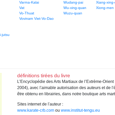
Varma-Kalai
Wudang-pai
Xiang-xing
Vat
Wu-xing-quan
Xiong-men
Vo-Thuat
Wuzu-quan
Vovinam Viet-Vo-Dao
-jutsu
définitions tirées du livre
L’Encyclopédie des Arts Martiaux de l’Extrème-Orient
2004), avec l'aimable autorisation des auteurs et de l
être obtenu en librairies, dans notre boutique arts mar
Sites internet de l'auteur :
www.karate-crb.com
ou
www.institut-tengu.eu