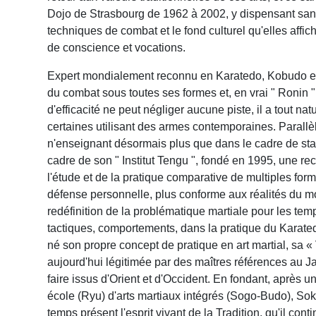
Dojo de Strasbourg de 1962 à 2002, y dispensant san
techniques de combat et le fond culturel qu'elles affi
de conscience et vocations.
Expert mondialement reconnu en Karatedo, Kobudo et Tai
du combat sous toutes ses formes et, en vrai " Ronin
d'efficacité ne peut négliger aucune piste, il a tout na
certaines utilisant des armes contemporaines. Parall
n'enseignant désormais plus que dans le cadre de stag
cadre de son " Institut Tengu ", fondé en 1995, une rec
l'étude et de la pratique comparative de multiples fo
défense personnelle, plus conforme aux réalités du m
redéfinition de la problématique martiale pour les tem
tactiques, comportements, dans la pratique du Karatedo
né son propre concept de pratique en art martial, sa 
aujourd'hui légitimée par des maîtres références au Ja
faire issus d'Orient et d'Occident. En fondant, après
école (Ryu) d'arts martiaux intégrés (Sogo-Budo), Soké
temps présent l'esprit vivant de la Tradition, qu'il cont