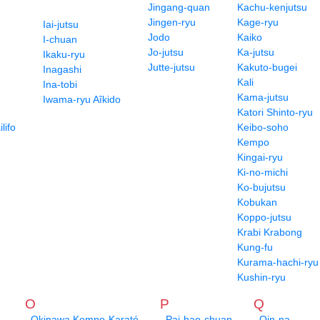
Jingang-quan
Kachu-kenjutsu
Jingen-ryu
Kage-ryu
Iai-jutsu
Jodo
Kaiko
I-chuan
Jo-jutsu
Ka-jutsu
Ikaku-ryu
Jutte-jutsu
Kakuto-bugei
Inagashi
Kali
Ina-tobi
Kama-jutsu
Iwama-ryu Aîkido
Katori Shinto-ryu
lifo
Keibo-soho
Kempo
Kingai-ryu
Ki-no-michi
Ko-bujutsu
Kobukan
Koppo-jutsu
Krabi Krabong
Kung-fu
Kurama-hachi-ryu
Kushin-ryu
O
P
Q
Okinawa Kempo-Karaté
Pai-hao-chuan
Qin-na