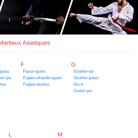
 Martiaux Asiatiques
F
G
jutsu
Fanzi-quan
Goshin-do
i-ryu
Fujian-shaolin-quan
Goshin-jutsu
ima
Fujian-wushu
Go-ti
Goton-po
L
M