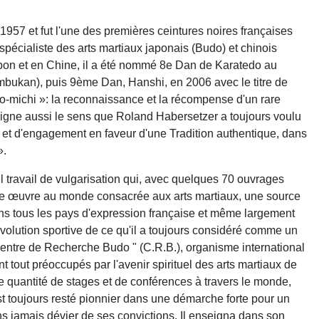
1957 et fut l'une des premières ceintures noires françaises
spécialiste des arts martiaux japonais (Budo) et chinois
apon et en Chine, il a été nommé 8e Dan de Karatedo au
ukan), puis 9ème Dan, Hanshi, en 2006 avec le titre de
o-michi »: la reconnaissance et la récompense d'un rare
ligne aussi le sens que Roland Habersetzer a toujours voulu
 et d'engagement en faveur d'une Tradition authentique, dans
».
travail de vulgarisation qui, avec quelques 70 ouvrages
tante œuvre au monde consacrée aux arts martiaux, une source
ns tous les pays d'expression française et même largement
'évolution sportive de ce qu'il a toujours considéré comme un
" Centre de Recherche Budo " (C.R.B.), organisme international
out préoccupés par l'avenir spirituel des arts martiaux de
de quantité de stages et de conférences à travers le monde,
est toujours resté pionnier dans une démarche forte pour un
ans jamais dévier de ses convictions. Il enseigna dans son