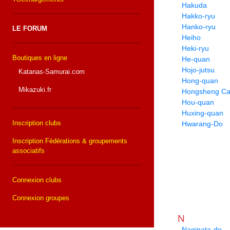
Hakuda
Hakko-ryu
Hanko-ryu
LE FORUM
Heiho
Heki-ryu
Boutiques en ligne
He-quan
Hojo-jutsu
Katanas-Samurai.com
Hong-quan
Mikazuki.fr
Hongsheng Cai
Hou-quan
Huxing-quan
Inscription clubs
Hwarang-Do
Inscription Fédérations & groupements
associatifs
Connexion clubs
Connexion groupes
N
Naginata-do