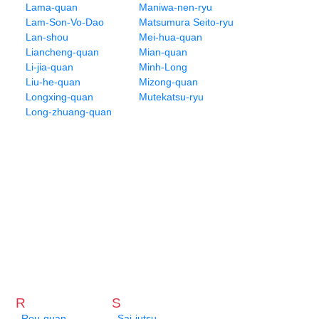
Lama-quan
Maniwa-nen-ryu
Lam-Son-Vo-Dao
Matsumura Seito-ryu
Lan-shou
Mei-hua-quan
Liancheng-quan
Mian-quan
Li-jia-quan
Minh-Long
Liu-he-quan
Mizong-quan
Longxing-quan
Mutekatsu-ryu
Long-zhuang-quan
R
S
Rou-quan
Sai-jutsu