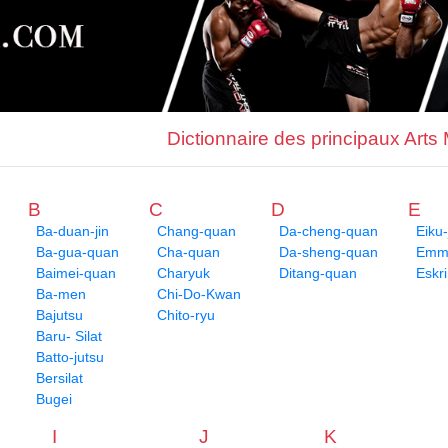
Dictionnaire des principaux Arts
B
C
D
E
Ba-duan-jin
Chang-quan
Da-cheng-quan
Eiku-
Ba-gua-quan
Cha-quan
Da-sheng-quan
Emme
Baimei-quan
Charyuk
Ditang-quan
Eskr
Ba-men
Chi-Do-Kwan
Bajutsu
Chito-ryu
Baru- Silat
Batto-jutsu
Bersilat
Bugei
I
J
K