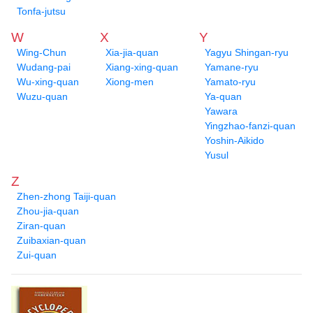
Tonfa-jutsu
W
X
Y
Wing-Chun
Xia-jia-quan
Yagyu Shingan-ryu
Wudang-pai
Xiang-xing-quan
Yamane-ryu
Wu-xing-quan
Xiong-men
Yamato-ryu
Wuzu-quan
Ya-quan
Yawara
Yingzhao-fanzi-quan
Yoshin-Aikido
Yusul
Z
Zhen-zhong Taiji-quan
Zhou-jia-quan
Ziran-quan
Zuibaxian-quan
Zui-quan