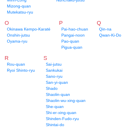
Minh-Long
Nunchaku-jutsu
Mizong-quan
Mutekatsu-ryu
O
P
Q
Okinawa Kempo-Karaté
Pai-hao-chuan
Qin-na
Onshin-jutsu
Pangai-noon
Qwan-Ki-Do
Oyama-ryu
Pao-quan
Pigua-quan
R
S
Rou-quan
Sai-jutsu
Ryoi Shinto-ryu
Sankukai
Sano-ryu
San-yi-quan
Shado
Shaolin-quan
Shaolin-wu-xing-quan
She-quan
Shi-er-xing-quan
Shinden-Fudo-ryu
Shintai-do