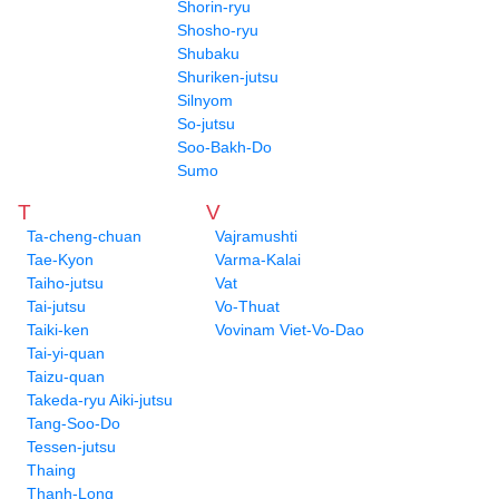
Shorin-ryu
Shosho-ryu
Shubaku
Shuriken-jutsu
Silnyom
So-jutsu
Soo-Bakh-Do
Sumo
T
V
Ta-cheng-chuan
Vajramushti
Tae-Kyon
Varma-Kalai
Taiho-jutsu
Vat
Tai-jutsu
Vo-Thuat
Taiki-ken
Vovinam Viet-Vo-Dao
Tai-yi-quan
Taizu-quan
Takeda-ryu Aiki-jutsu
Tang-Soo-Do
Tessen-jutsu
Thaing
Thanh-Long