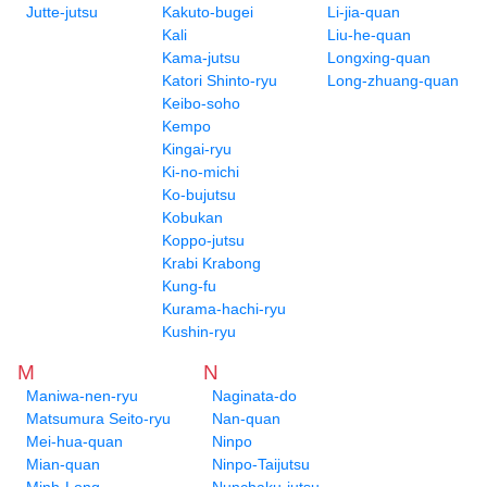
Jutte-jutsu
Kakuto-bugei
Li-jia-quan
Kali
Liu-he-quan
Kama-jutsu
Longxing-quan
Katori Shinto-ryu
Long-zhuang-quan
Keibo-soho
Kempo
Kingai-ryu
Ki-no-michi
Ko-bujutsu
Kobukan
Koppo-jutsu
Krabi Krabong
Kung-fu
Kurama-hachi-ryu
Kushin-ryu
M
N
Maniwa-nen-ryu
Naginata-do
Matsumura Seito-ryu
Nan-quan
Mei-hua-quan
Ninpo
Mian-quan
Ninpo-Taijutsu