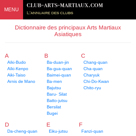
MENU
Dictionnaire des principaux Arts Martiaux
Asiatiques
A
B
C
Aïki-Budo
Ba-duan-jin
Chang-quan
Aïki-Kenpo
Ba-gua-quan
Cha-quan
Aiki-Taiso
Baimei-quan
Charyuk
Arnis de Mano
Ba-men
Chi-Do-Kwan
Bajutsu
Chito-ryu
Baru- Silat
Batto-jutsu
Bersilat
Bugei
D
E
F
Da-cheng-quan
Eiku-jutsu
Fanzi-quan