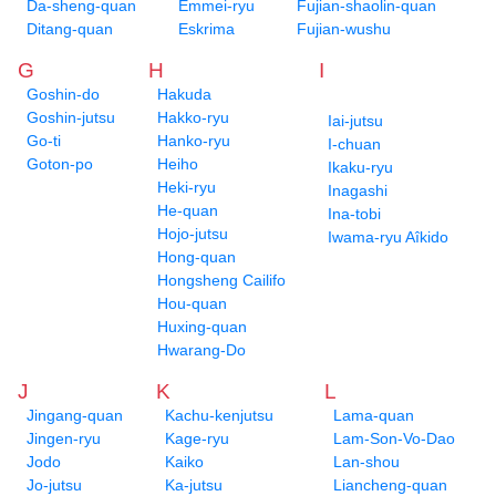
Da-sheng-quan
Emmei-ryu
Fujian-shaolin-quan
Ditang-quan
Eskrima
Fujian-wushu
G
H
I
Goshin-do
Hakuda
Goshin-jutsu
Hakko-ryu
Iai-jutsu
Go-ti
Hanko-ryu
I-chuan
Goton-po
Heiho
Ikaku-ryu
Heki-ryu
Inagashi
He-quan
Ina-tobi
Hojo-jutsu
Iwama-ryu Aîkido
Hong-quan
Hongsheng Cailifo
Hou-quan
Huxing-quan
Hwarang-Do
J
K
L
Jingang-quan
Kachu-kenjutsu
Lama-quan
Jingen-ryu
Kage-ryu
Lam-Son-Vo-Dao
Jodo
Kaiko
Lan-shou
Jo-jutsu
Ka-jutsu
Liancheng-quan