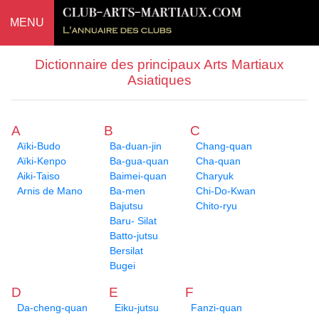
MENU
Dictionnaire des principaux Arts Martiaux
Asiatiques
A
B
C
Aïki-Budo
Ba-duan-jin
Chang-quan
Aïki-Kenpo
Ba-gua-quan
Cha-quan
Aiki-Taiso
Baimei-quan
Charyuk
Arnis de Mano
Ba-men
Chi-Do-Kwan
Bajutsu
Chito-ryu
Baru- Silat
Batto-jutsu
Bersilat
Bugei
D
E
F
Da-cheng-quan
Eiku-jutsu
Fanzi-quan