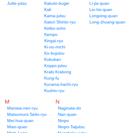
Jutte-jutsu
Kakuto-bugei
Li-jia-quan
Kali
Liu-he-quan
Kama-jutsu
Longxing-quan
Katori Shinto-ryu
Long-zhuang-quan
Keibo-soho
Kempo
Kingai-ryu
Ki-no-michi
Ko-bujutsu
Kobukan
Koppo-jutsu
Krabi Krabong
Kung-fu
Kurama-hachi-ryu
Kushin-ryu
M
N
Maniwa-nen-ryu
Naginata-do
Matsumura Seito-ryu
Nan-quan
Mei-hua-quan
Ninpo
Mian-quan
Ninpo-Taijutsu