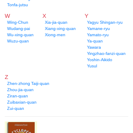
Tonfa-jutsu
W
X
Y
Wing-Chun
Xia-jia-quan
Yagyu Shingan-ryu
Wudang-pai
Xiang-xing-quan
Yamane-ryu
Wu-xing-quan
Xiong-men
Yamato-ryu
Wuzu-quan
Ya-quan
Yawara
Yingzhao-fanzi-quan
Yoshin-Aikido
Yusul
Z
Zhen-zhong Taiji-quan
Zhou-jia-quan
Ziran-quan
Zuibaxian-quan
Zui-quan