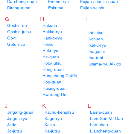
Da-sheng-quan
Emmei-ryu
Fujian-shaolin-quan
Ditang-quan
Eskrima
Fujian-wushu
G
H
I
Goshin-do
Hakuda
Goshin-jutsu
Hakko-ryu
Iai-jutsu
Go-ti
Hanko-ryu
I-chuan
Goton-po
Heiho
Ikaku-ryu
Heki-ryu
Inagashi
He-quan
Ina-tobi
Hojo-jutsu
Iwama-ryu Aîkido
Hong-quan
Hongsheng Cailifo
Hou-quan
Huxing-quan
Hwarang-Do
J
K
L
Jingang-quan
Kachu-kenjutsu
Lama-quan
Jingen-ryu
Kage-ryu
Lam-Son-Vo-Dao
Jodo
Kaiko
Lan-shou
Jo-jutsu
Ka-jutsu
Liancheng-quan