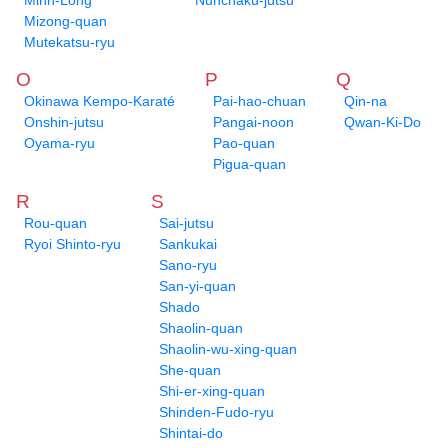
Minh-Long
Nunchaku-jutsu
Mizong-quan
Mutekatsu-ryu
O
P
Q
Okinawa Kempo-Karaté
Pai-hao-chuan
Qin-na
Onshin-jutsu
Pangai-noon
Qwan-Ki-Do
Oyama-ryu
Pao-quan
Pigua-quan
R
S
Rou-quan
Sai-jutsu
Ryoi Shinto-ryu
Sankukai
Sano-ryu
San-yi-quan
Shado
Shaolin-quan
Shaolin-wu-xing-quan
She-quan
Shi-er-xing-quan
Shinden-Fudo-ryu
Shintai-do