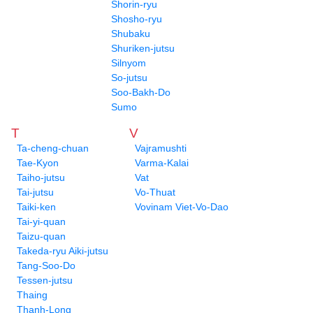
Shorin-ryu
Shosho-ryu
Shubaku
Shuriken-jutsu
Silnyom
So-jutsu
Soo-Bakh-Do
Sumo
T
V
Ta-cheng-chuan
Vajramushti
Tae-Kyon
Varma-Kalai
Taiho-jutsu
Vat
Tai-jutsu
Vo-Thuat
Taiki-ken
Vovinam Viet-Vo-Dao
Tai-yi-quan
Taizu-quan
Takeda-ryu Aiki-jutsu
Tang-Soo-Do
Tessen-jutsu
Thaing
Thanh-Long