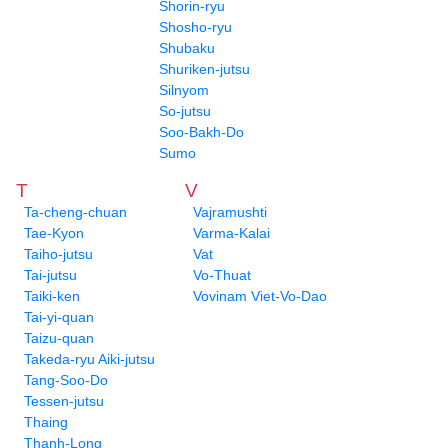
Shorin-ryu
Shosho-ryu
Shubaku
Shuriken-jutsu
Silnyom
So-jutsu
Soo-Bakh-Do
Sumo
T
V
Ta-cheng-chuan
Vajramushti
Tae-Kyon
Varma-Kalai
Taiho-jutsu
Vat
Tai-jutsu
Vo-Thuat
Taiki-ken
Vovinam Viet-Vo-Dao
Tai-yi-quan
Taizu-quan
Takeda-ryu Aiki-jutsu
Tang-Soo-Do
Tessen-jutsu
Thaing
Thanh-Long