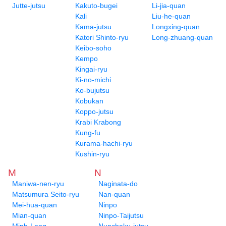
Jutte-jutsu
Kakuto-bugei
Li-jia-quan
Kali
Liu-he-quan
Kama-jutsu
Longxing-quan
Katori Shinto-ryu
Long-zhuang-quan
Keibo-soho
Kempo
Kingai-ryu
Ki-no-michi
Ko-bujutsu
Kobukan
Koppo-jutsu
Krabi Krabong
Kung-fu
Kurama-hachi-ryu
Kushin-ryu
M
N
Maniwa-nen-ryu
Naginata-do
Matsumura Seito-ryu
Nan-quan
Mei-hua-quan
Ninpo
Mian-quan
Ninpo-Taijutsu