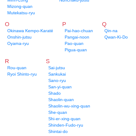
Minh-Long
Nunchaku-jutsu
Mizong-quan
Mutekatsu-ryu
O
P
Q
Okinawa Kempo-Karaté
Pai-hao-chuan
Qin-na
Onshin-jutsu
Pangai-noon
Qwan-Ki-Do
Oyama-ryu
Pao-quan
Pigua-quan
R
S
Rou-quan
Sai-jutsu
Ryoi Shinto-ryu
Sankukai
Sano-ryu
San-yi-quan
Shado
Shaolin-quan
Shaolin-wu-xing-quan
She-quan
Shi-er-xing-quan
Shinden-Fudo-ryu
Shintai-do