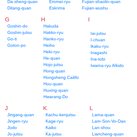
Da-sheng-quan
Emmei-ryu
Fujian-shaolin-quan
Ditang-quan
Eskrima
Fujian-wushu
G
H
I
Goshin-do
Hakuda
Goshin-jutsu
Hakko-ryu
Iai-jutsu
Go-ti
Hanko-ryu
I-chuan
Goton-po
Heiho
Ikaku-ryu
Heki-ryu
Inagashi
He-quan
Ina-tobi
Hojo-jutsu
Iwama-ryu Aîkido
Hong-quan
Hongsheng Cailifo
Hou-quan
Huxing-quan
Hwarang-Do
J
K
L
Jingang-quan
Kachu-kenjutsu
Lama-quan
Jingen-ryu
Kage-ryu
Lam-Son-Vo-Dao
Jodo
Kaiko
Lan-shou
Jo-jutsu
Ka-jutsu
Liancheng-quan