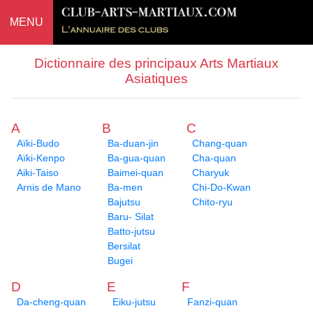
MENU
Dictionnaire des principaux Arts Martiaux
Asiatiques
A
B
C
Aïki-Budo
Ba-duan-jin
Chang-quan
Aïki-Kenpo
Ba-gua-quan
Cha-quan
Aiki-Taiso
Baimei-quan
Charyuk
Arnis de Mano
Ba-men
Chi-Do-Kwan
Bajutsu
Chito-ryu
Baru- Silat
Batto-jutsu
Bersilat
Bugei
D
E
F
Da-cheng-quan
Eiku-jutsu
Fanzi-quan