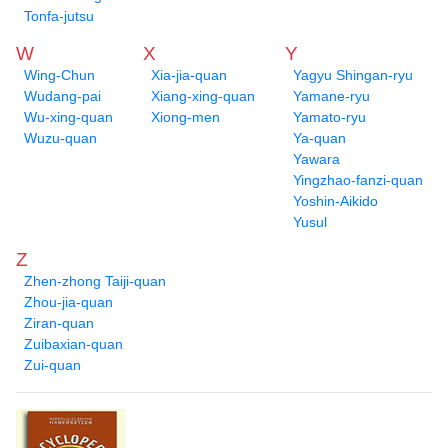
Tonfa-jutsu
W
X
Y
Wing-Chun
Xia-jia-quan
Yagyu Shingan-ryu
Wudang-pai
Xiang-xing-quan
Yamane-ryu
Wu-xing-quan
Xiong-men
Yamato-ryu
Wuzu-quan
Ya-quan
Yawara
Yingzhao-fanzi-quan
Yoshin-Aikido
Yusul
Z
Zhen-zhong Taiji-quan
Zhou-jia-quan
Ziran-quan
Zuibaxian-quan
Zui-quan