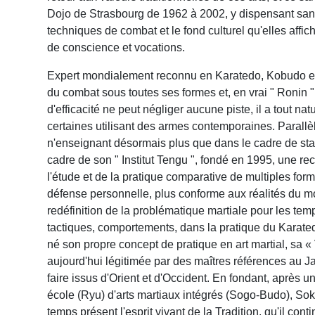
Dojo de Strasbourg de 1962 à 2002, y dispensant san
techniques de combat et le fond culturel qu'elles affi
de conscience et vocations.
Expert mondialement reconnu en Karatedo, Kobudo et Tai
du combat sous toutes ses formes et, en vrai " Ronin
d'efficacité ne peut négliger aucune piste, il a tout na
certaines utilisant des armes contemporaines. Parall
n'enseignant désormais plus que dans le cadre de stag
cadre de son " Institut Tengu ", fondé en 1995, une rec
l'étude et de la pratique comparative de multiples fo
défense personnelle, plus conforme aux réalités du m
redéfinition de la problématique martiale pour les tem
tactiques, comportements, dans la pratique du Karatedo
né son propre concept de pratique en art martial, sa 
aujourd'hui légitimée par des maîtres références au Ja
faire issus d'Orient et d'Occident. En fondant, après
école (Ryu) d'arts martiaux intégrés (Sogo-Budo), Soké
temps présent l'esprit vivant de la Tradition, qu'il cont