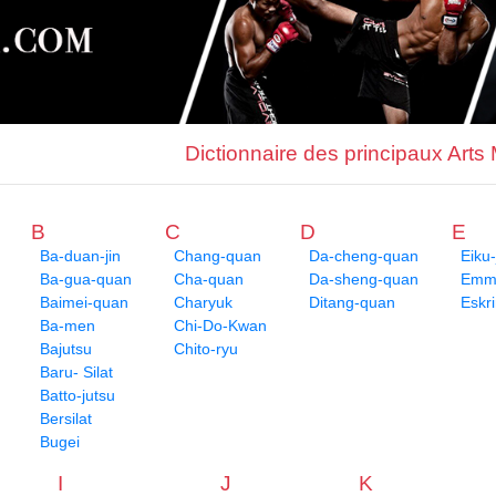
Dictionnaire des principaux Arts
B
C
D
E
Ba-duan-jin
Chang-quan
Da-cheng-quan
Eiku-
Ba-gua-quan
Cha-quan
Da-sheng-quan
Emme
Baimei-quan
Charyuk
Ditang-quan
Eskr
Ba-men
Chi-Do-Kwan
Bajutsu
Chito-ryu
Baru- Silat
Batto-jutsu
Bersilat
Bugei
I
J
K