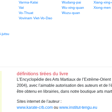
Varma-Kalai
Wudang-pai
Xiang-xing
Vat
Wu-xing-quan
Xiong-men
Vo-Thuat
Wuzu-quan
Vovinam Viet-Vo-Dao
-jutsu
définitions tirées du livre
L’Encyclopédie des Arts Martiaux de l’Extrème-Orient
2004), avec l'aimable autorisation des auteurs et de l
être obtenu en librairies, dans notre boutique arts mar
Sites internet de l'auteur :
www.karate-crb.com
ou
www.institut-tengu.eu