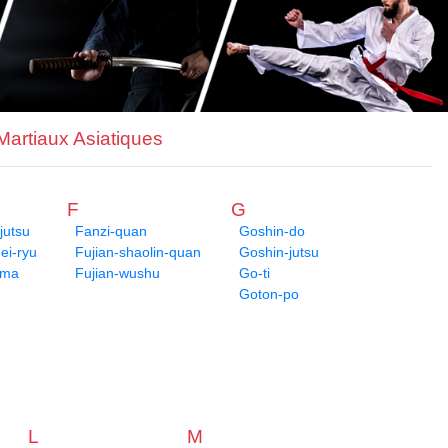
 Martiaux Asiatiques
F
G
jutsu
Fanzi-quan
Goshin-do
i-ryu
Fujian-shaolin-quan
Goshin-jutsu
ima
Fujian-wushu
Go-ti
Goton-po
L
M