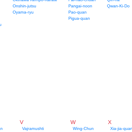
Onshin-jutsu
Pangai-noon
Qwan-Ki-Do
Oyama-ryu
Pao-quan
Pigua-quan
u
V
W
X
an
Vajramushti
Wing-Chun
Xia-jia-qua