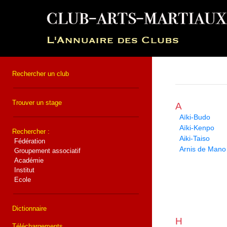
Rechercher un club
Trouver un stage
A
Aïki-Budo
Aïki-Kenpo
Rechercher :
Aiki-Taiso
Fédération
Arnis de Mano
Groupement associatif
Académie
Institut
Ecole
Dictionnaire
H
Téléchargements