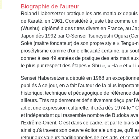
Biographie de l'auteur
Roland Habersetzer pratique les arts martiaux depuis 
de Karaté, en 1961. Considéré à juste titre comme un 
(Wushu), diplômé à des titres divers en France, au J
Japon dès 1992 par O-Sensei Tsuneyoshi Ogura (Gemb
Soké (maître fondateur) de son propre style « Tengu-n
prosélytisme comme d'une efficacité certaine, qui sou
donner à ses 49 années de pratique des arts martiaux
le plus pur respect des étapes « Shu », « Ha » et « Li 
Sensei Habersetzer a débuté en 1968 un exceptionnel 
publiés à ce jour, en a fait l'auteur de la plus impor
historique, technique et pédagogique de référence da
ailleurs. Très rapidement et définitivement déçu par l
art et une expression culturelle, il créa dès 1974 le 
et indépendant qui rassemble nombre de Budoka avant t
l'Extrême-Orient. C'est dans ce cadre, et par le biais 
ainsi qu'à travers son oeuvre éditoriale unique, qu'il 
retour aux valeurs traditionnelles de ces arts, et ce s