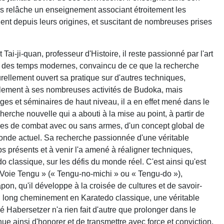
s relâche un enseignement associant étroitement les
chent depuis leurs origines, et suscitant de nombreuses prises
-ji-quan, professeur d'Histoire, il reste passionné par l'art
 " des temps modernes, convaincu de ce que la recherche
turellement ouvert sa pratique sur d'autres techniques,
èlement à ses nombreuses activités de Budoka, mais
es et séminaires de haut niveau, il a en effet mené dans le
herche nouvelle qui a abouti à la mise au point, à partir de
rmes de combat avec ou sans armes, d'un concept global de
onde actuel. Sa recherche passionnée d'une véritable
ps présents et à venir l'a amené à réaligner techniques,
 classique, sur les défis du monde réel. C'est ainsi qu'est
« Voie Tengu » (« Tengu-no-michi » ou « Tengu-do »),
pon, qu'il développe à la croisée de cultures et de savoir-
 un long cheminement en Karatedo classique, une véritable
 Habersetzer n'a rien fait d'autre que prolonger dans le
inue ainsi d'honorer et de transmettre avec force et conviction,