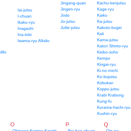
Jingang-quan
Kachu-kenjutsu
Jingen-ryu
Kage-ryu
Iai-jutsu
Jodo
Kaiko
I-chuan
Jo-jutsu
Ka-jutsu
Ikaku-ryu
Jutte-jutsu
Kakuto-bugei
Inagashi
Kali
Ina-tobi
Kama-jutsu
Iwama-ryu Aîkido
Katori Shinto-ryu
lifo
Keibo-soho
Kempo
Kingai-ryu
Ki-no-michi
Ko-bujutsu
Kobukan
Koppo-jutsu
Krabi Krabong
Kung-fu
Kurama-hachi-ryu
Kushin-ryu
O
P
Q
Okinawa Kempo-Karaté
Pai-hao-chuan
Qin-na