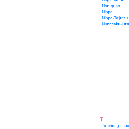
Nan-quan
Ninpo
Ninpo-Taijutsu
Nunchaku-juts
T
Ta-cheng-chu