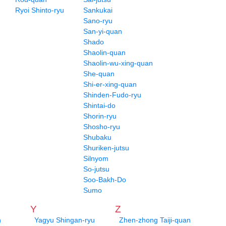
Ryoi Shinto-ryu
Sankukai
Sano-ryu
San-yi-quan
Shado
Shaolin-quan
Shaolin-wu-xing-quan
She-quan
Shi-er-xing-quan
Shinden-Fudo-ryu
Shintai-do
Shorin-ryu
Shosho-ryu
Shubaku
Shuriken-jutsu
Silnyom
So-jutsu
Soo-Bakh-Do
Sumo
Y
Z
n
Yagyu Shingan-ryu
Zhen-zhong Taiji-quan