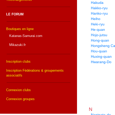
Hakuda
Hakko-ryu
Hanko-ryu
LE FORUM
Heiho
Heki-ryu
Boutiques en ligne
He-quan
Hojo-jutsu
Katanas-Samurai.com
Hong-quan
Mikazuki.fr
Hongsheng Cai
Hou-quan
Huxing-quan
Inscription clubs
Hwarang-Do
Inscription Fédérations & groupements
associatifs
Connexion clubs
Connexion groupes
N
Naginata-do