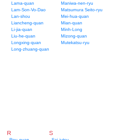
Lama-quan
Maniwa-nen-ryu
Lam-Son-Vo-Dao
Matsumura Seito-ryu
Lan-shou
Mei-hua-quan
Liancheng-quan
Mian-quan
Li-jia-quan
Minh-Long
Liu-he-quan
Mizong-quan
Longxing-quan
Mutekatsu-ryu
Long-zhuang-quan
R
S
Rou-quan
Sai-jutsu