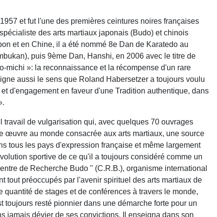
1957 et fut l'une des premières ceintures noires françaises
spécialiste des arts martiaux japonais (Budo) et chinois
apon et en Chine, il a été nommé 8e Dan de Karatedo au
ukan), puis 9ème Dan, Hanshi, en 2006 avec le titre de
o-michi »: la reconnaissance et la récompense d'un rare
ligne aussi le sens que Roland Habersetzer a toujours voulu
 et d'engagement en faveur d'une Tradition authentique, dans
».
travail de vulgarisation qui, avec quelques 70 ouvrages
tante œuvre au monde consacrée aux arts martiaux, une source
ns tous les pays d'expression française et même largement
'évolution sportive de ce qu'il a toujours considéré comme un
" Centre de Recherche Budo " (C.R.B.), organisme international
out préoccupés par l'avenir spirituel des arts martiaux de
de quantité de stages et de conférences à travers le monde,
est toujours resté pionnier dans une démarche forte pour un
ans jamais dévier de ses convictions. Il enseigna dans son