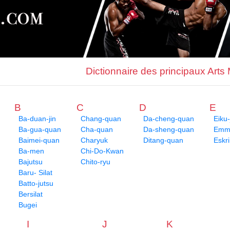
Dictionnaire des principaux Arts
B
C
D
E
Ba-duan-jin
Chang-quan
Da-cheng-quan
Eiku-
Ba-gua-quan
Cha-quan
Da-sheng-quan
Emme
Baimei-quan
Charyuk
Ditang-quan
Eskr
Ba-men
Chi-Do-Kwan
Bajutsu
Chito-ryu
Baru- Silat
Batto-jutsu
Bersilat
Bugei
I
J
K