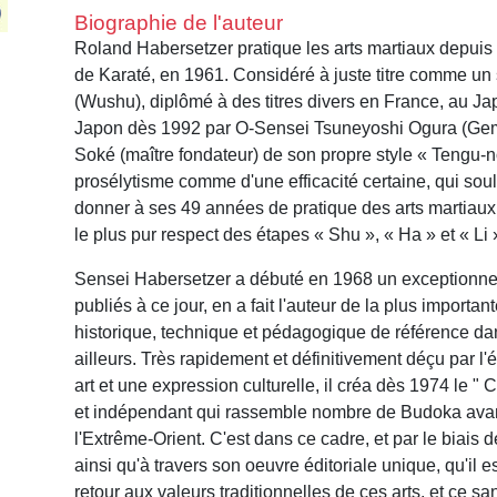
Biographie de l'auteur
Roland Habersetzer pratique les arts martiaux depuis 
de Karaté, en 1961. Considéré à juste titre comme un 
(Wushu), diplômé à des titres divers en France, au J
Japon dès 1992 par O-Sensei Tsuneyoshi Ogura (Gemb
Soké (maître fondateur) de son propre style « Tengu-n
prosélytisme comme d'une efficacité certaine, qui sou
donner à ses 49 années de pratique des arts martiaux
le plus pur respect des étapes « Shu », « Ha » et « Li 
Sensei Habersetzer a débuté en 1968 un exceptionnel 
publiés à ce jour, en a fait l'auteur de la plus impor
historique, technique et pédagogique de référence da
ailleurs. Très rapidement et définitivement déçu par l
art et une expression culturelle, il créa dès 1974 le 
et indépendant qui rassemble nombre de Budoka avant t
l'Extrême-Orient. C'est dans ce cadre, et par le biais 
ainsi qu'à travers son oeuvre éditoriale unique, qu'il 
retour aux valeurs traditionnelles de ces arts, et ce s