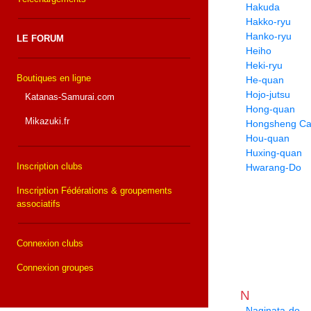
Hakuda
Hakko-ryu
Hanko-ryu
LE FORUM
Heiho
Heki-ryu
Boutiques en ligne
He-quan
Hojo-jutsu
Katanas-Samurai.com
Hong-quan
Mikazuki.fr
Hongsheng Cai
Hou-quan
Huxing-quan
Inscription clubs
Hwarang-Do
Inscription Fédérations & groupements
associatifs
Connexion clubs
Connexion groupes
N
Naginata-do