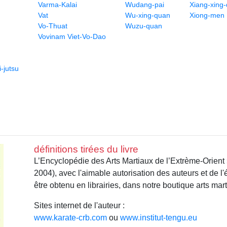
Varma-Kalai
Wudang-pai
Xiang-xing
Vat
Wu-xing-quan
Xiong-men
Vo-Thuat
Wuzu-quan
Vovinam Viet-Vo-Dao
-jutsu
définitions tirées du livre
L’Encyclopédie des Arts Martiaux de l’Extrème-Orient
2004), avec l'aimable autorisation des auteurs et de l
être obtenu en librairies, dans notre boutique arts mar
Sites internet de l'auteur :
www.karate-crb.com
ou
www.institut-tengu.eu