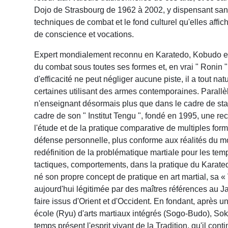
Dojo de Strasbourg de 1962 à 2002, y dispensant san
techniques de combat et le fond culturel qu'elles affi
de conscience et vocations.
Expert mondialement reconnu en Karatedo, Kobudo et Tai
du combat sous toutes ses formes et, en vrai " Ronin
d'efficacité ne peut négliger aucune piste, il a tout na
certaines utilisant des armes contemporaines. Parall
n'enseignant désormais plus que dans le cadre de stag
cadre de son " Institut Tengu ", fondé en 1995, une rec
l'étude et de la pratique comparative de multiples fo
défense personnelle, plus conforme aux réalités du m
redéfinition de la problématique martiale pour les tem
tactiques, comportements, dans la pratique du Karatedo
né son propre concept de pratique en art martial, sa 
aujourd'hui légitimée par des maîtres références au Ja
faire issus d'Orient et d'Occident. En fondant, après
école (Ryu) d'arts martiaux intégrés (Sogo-Budo), Soké
temps présent l'esprit vivant de la Tradition, qu'il cont