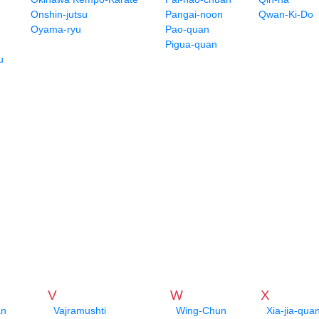
Onshin-jutsu
Pangai-noon
Qwan-Ki-Do
Oyama-ryu
Pao-quan
Pigua-quan
u
V
W
X
an
Vajramushti
Wing-Chun
Xia-jia-qua