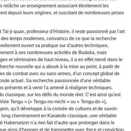
s relâche un enseignement associant étroitement les
chent depuis leurs origines, et suscitant de nombreuses prises
-ji-quan, professeur d'Histoire, il reste passionné par l'art
 " des temps modernes, convaincu de ce que la recherche
turellement ouvert sa pratique sur d'autres techniques,
èlement à ses nombreuses activités de Budoka, mais
es et séminaires de haut niveau, il a en effet mené dans le
herche nouvelle qui a abouti à la mise au point, à partir de
rmes de combat avec ou sans armes, d'un concept global de
onde actuel. Sa recherche passionnée d'une véritable
ps présents et à venir l'a amené à réaligner techniques,
 classique, sur les défis du monde réel. C'est ainsi qu'est
« Voie Tengu » (« Tengu-no-michi » ou « Tengu-do »),
pon, qu'il développe à la croisée de cultures et de savoir-
 un long cheminement en Karatedo classique, une véritable
 Habersetzer n'a rien fait d'autre que prolonger dans le
inue ainsi d'honorer et de transmettre avec force et conviction,