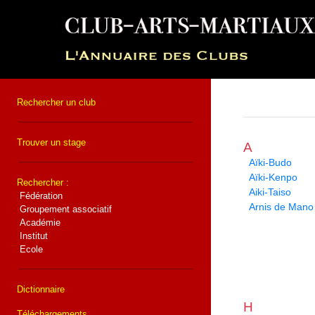
Rechercher un club
Trouver un stage
A
Aïki-Budo
Aïki-Kenpo
Rechercher :
Aiki-Taiso
Fédération
Arnis de Mano
Groupement associatif
Académie
Institut
Ecole
Dictionnaire
H
Téléchargements