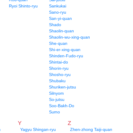
Ryoi Shinto-ryu
Sankukai
Sano-ryu
San-yi-quan
Shado
Shaolin-quan
Shaolin-wu-xing-quan
She-quan
Shi-er-xing-quan
Shinden-Fudo-ryu
Shintai-do
Shorin-ryu
Shosho-ryu
Shubaku
Shuriken-jutsu
Silnyom
So-jutsu
Soo-Bakh-Do
Sumo
Y
Z
n
Yagyu Shingan-ryu
Zhen-zhong Taiji-quan