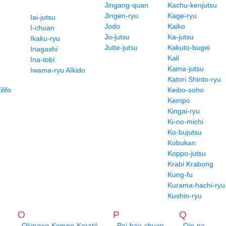
Jingang-quan
Kachu-kenjutsu
Jingen-ryu
Kage-ryu
Iai-jutsu
Jodo
Kaiko
I-chuan
Jo-jutsu
Ka-jutsu
Ikaku-ryu
Jutte-jutsu
Kakuto-bugei
Inagashi
Kali
Ina-tobi
Kama-jutsu
Iwama-ryu Aîkido
Katori Shinto-ryu
lifo
Keibo-soho
Kempo
Kingai-ryu
Ki-no-michi
Ko-bujutsu
Kobukan
Koppo-jutsu
Krabi Krabong
Kung-fu
Kurama-hachi-ryu
Kushin-ryu
O
P
Q
Okinawa Kempo-Karaté
Pai-hao-chuan
Qin-na