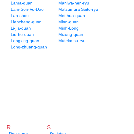
Lama-quan
Maniwa-nen-ryu
Lam-Son-Vo-Dao
Matsumura Seito-ryu
Lan-shou
Mei-hua-quan
Liancheng-quan
Mian-quan
Li-jia-quan
Minh-Long
Liu-he-quan
Mizong-quan
Longxing-quan
Mutekatsu-ryu
Long-zhuang-quan
R
S
Rou-quan
Sai-jutsu