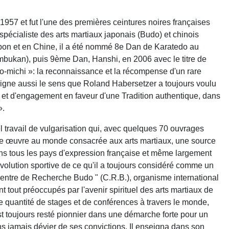
1957 et fut l'une des premières ceintures noires françaises
spécialiste des arts martiaux japonais (Budo) et chinois
apon et en Chine, il a été nommé 8e Dan de Karatedo au
ukan), puis 9ème Dan, Hanshi, en 2006 avec le titre de
o-michi »: la reconnaissance et la récompense d'un rare
ligne aussi le sens que Roland Habersetzer a toujours voulu
 et d'engagement en faveur d'une Tradition authentique, dans
».
travail de vulgarisation qui, avec quelques 70 ouvrages
tante œuvre au monde consacrée aux arts martiaux, une source
ns tous les pays d'expression française et même largement
'évolution sportive de ce qu'il a toujours considéré comme un
" Centre de Recherche Budo " (C.R.B.), organisme international
out préoccupés par l'avenir spirituel des arts martiaux de
de quantité de stages et de conférences à travers le monde,
est toujours resté pionnier dans une démarche forte pour un
ans jamais dévier de ses convictions. Il enseigna dans son