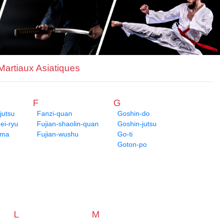
 Martiaux Asiatiques
F
G
jutsu
Fanzi-quan
Goshin-do
i-ryu
Fujian-shaolin-quan
Goshin-jutsu
ima
Fujian-wushu
Go-ti
Goton-po
L
M