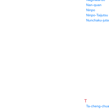
Nan-quan
Ninpo
Ninpo-Taijutsu
Nunchaku-juts
T
Ta-cheng-chu