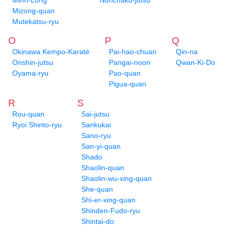
Minh-Long
Nunchaku-jutsu
Mizong-quan
Mutekatsu-ryu
O
P
Q
Okinawa Kempo-Karaté
Pai-hao-chuan
Qin-na
Onshin-jutsu
Pangai-noon
Qwan-Ki-Do
Oyama-ryu
Pao-quan
Pigua-quan
R
S
Rou-quan
Sai-jutsu
Ryoi Shinto-ryu
Sankukai
Sano-ryu
San-yi-quan
Shado
Shaolin-quan
Shaolin-wu-xing-quan
She-quan
Shi-er-xing-quan
Shinden-Fudo-ryu
Shintai-do