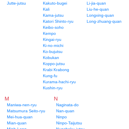
Jutte-jutsu
Kakuto-bugei
Li-jia-quan
Kali
Liu-he-quan
Kama-jutsu
Longxing-quan
Katori Shinto-ryu
Long-zhuang-quan
Keibo-soho
Kempo
Kingai-ryu
Ki-no-michi
Ko-bujutsu
Kobukan
Koppo-jutsu
Krabi Krabong
Kung-fu
Kurama-hachi-ryu
Kushin-ryu
M
N
Maniwa-nen-ryu
Naginata-do
Matsumura Seito-ryu
Nan-quan
Mei-hua-quan
Ninpo
Mian-quan
Ninpo-Taijutsu