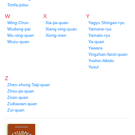
Tonfa-jutsu
W
X
Y
Wing-Chun
Xia-jia-quan
Yagyu Shingan-ryu
Wudang-pai
Xiang-xing-quan
Yamane-ryu
Wu-xing-quan
Xiong-men
Yamato-ryu
Wuzu-quan
Ya-quan
Yawara
Yingzhao-fanzi-quan
Yoshin-Aikido
Yusul
Z
Zhen-zhong Taiji-quan
Zhou-jia-quan
Ziran-quan
Zuibaxian-quan
Zui-quan