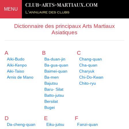
MENU
Dictionnaire des principaux Arts Martiaux
Asiatiques
A
B
C
Aïki-Budo
Ba-duan-jin
Chang-quan
Aïki-Kenpo
Ba-gua-quan
Cha-quan
Aiki-Taiso
Baimei-quan
Charyuk
Arnis de Mano
Ba-men
Chi-Do-Kwan
Bajutsu
Chito-ryu
Baru- Silat
Batto-jutsu
Bersilat
Bugei
D
E
F
Da-cheng-quan
Eiku-jutsu
Fanzi-quan