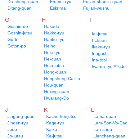
Da-sheng-quan
Emmei-ryu
Fujian-shaolin-quan
Ditang-quan
Eskrima
Fujian-wushu
G
H
I
Goshin-do
Hakuda
Goshin-jutsu
Hakko-ryu
Iai-jutsu
Go-ti
Hanko-ryu
I-chuan
Goton-po
Heiho
Ikaku-ryu
Heki-ryu
Inagashi
He-quan
Ina-tobi
Hojo-jutsu
Iwama-ryu Aîkido
Hong-quan
Hongsheng Cailifo
Hou-quan
Huxing-quan
Hwarang-Do
J
K
L
Jingang-quan
Kachu-kenjutsu
Lama-quan
Jingen-ryu
Kage-ryu
Lam-Son-Vo-Dao
Jodo
Kaiko
Lan-shou
Jo-jutsu
Ka-jutsu
Liancheng-quan