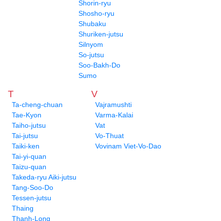
Shorin-ryu
Shosho-ryu
Shubaku
Shuriken-jutsu
Silnyom
So-jutsu
Soo-Bakh-Do
Sumo
T
V
Ta-cheng-chuan
Vajramushti
Tae-Kyon
Varma-Kalai
Taiho-jutsu
Vat
Tai-jutsu
Vo-Thuat
Taiki-ken
Vovinam Viet-Vo-Dao
Tai-yi-quan
Taizu-quan
Takeda-ryu Aiki-jutsu
Tang-Soo-Do
Tessen-jutsu
Thaing
Thanh-Long