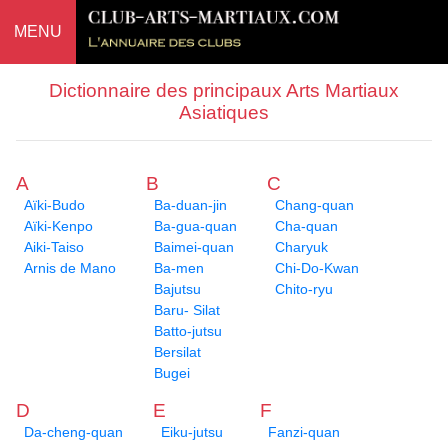
MENU
Dictionnaire des principaux Arts Martiaux
Asiatiques
A
B
C
Aïki-Budo
Ba-duan-jin
Chang-quan
Aïki-Kenpo
Ba-gua-quan
Cha-quan
Aiki-Taiso
Baimei-quan
Charyuk
Arnis de Mano
Ba-men
Chi-Do-Kwan
Bajutsu
Chito-ryu
Baru- Silat
Batto-jutsu
Bersilat
Bugei
D
E
F
Da-cheng-quan
Eiku-jutsu
Fanzi-quan