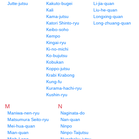
Jutte-jutsu
Kakuto-bugei
Li-jia-quan
Kali
Liu-he-quan
Kama-jutsu
Longxing-quan
Katori Shinto-ryu
Long-zhuang-quan
Keibo-soho
Kempo
Kingai-ryu
Ki-no-michi
Ko-bujutsu
Kobukan
Koppo-jutsu
Krabi Krabong
Kung-fu
Kurama-hachi-ryu
Kushin-ryu
M
N
Maniwa-nen-ryu
Naginata-do
Matsumura Seito-ryu
Nan-quan
Mei-hua-quan
Ninpo
Mian-quan
Ninpo-Taijutsu