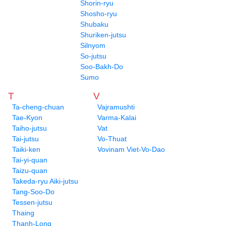
Shorin-ryu
Shosho-ryu
Shubaku
Shuriken-jutsu
Silnyom
So-jutsu
Soo-Bakh-Do
Sumo
T
V
Ta-cheng-chuan
Vajramushti
Tae-Kyon
Varma-Kalai
Taiho-jutsu
Vat
Tai-jutsu
Vo-Thuat
Taiki-ken
Vovinam Viet-Vo-Dao
Tai-yi-quan
Taizu-quan
Takeda-ryu Aiki-jutsu
Tang-Soo-Do
Tessen-jutsu
Thaing
Thanh-Long