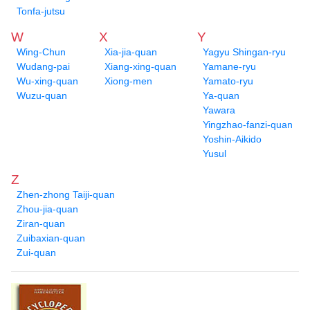
Tonfa-jutsu
W
X
Y
Wing-Chun
Xia-jia-quan
Yagyu Shingan-ryu
Wudang-pai
Xiang-xing-quan
Yamane-ryu
Wu-xing-quan
Xiong-men
Yamato-ryu
Wuzu-quan
Ya-quan
Yawara
Yingzhao-fanzi-quan
Yoshin-Aikido
Yusul
Z
Zhen-zhong Taiji-quan
Zhou-jia-quan
Ziran-quan
Zuibaxian-quan
Zui-quan