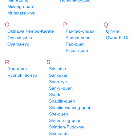
Minh-Long
Nunchaku-jutsu
Mizong-quan
Mutekatsu-ryu
O
P
Q
Okinawa Kempo-Karaté
Pai-hao-chuan
Qin-na
Onshin-jutsu
Pangai-noon
Qwan-Ki-Do
Oyama-ryu
Pao-quan
Pigua-quan
R
S
Rou-quan
Sai-jutsu
Ryoi Shinto-ryu
Sankukai
Sano-ryu
San-yi-quan
Shado
Shaolin-quan
Shaolin-wu-xing-quan
She-quan
Shi-er-xing-quan
Shinden-Fudo-ryu
Shintai-do