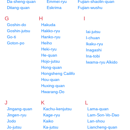
Da-sheng-quan
Emmei-ryu
Fujian-shaolin-quan
Ditang-quan
Eskrima
Fujian-wushu
G
H
I
Goshin-do
Hakuda
Goshin-jutsu
Hakko-ryu
Iai-jutsu
Go-ti
Hanko-ryu
I-chuan
Goton-po
Heiho
Ikaku-ryu
Heki-ryu
Inagashi
He-quan
Ina-tobi
Hojo-jutsu
Iwama-ryu Aîkido
Hong-quan
Hongsheng Cailifo
Hou-quan
Huxing-quan
Hwarang-Do
J
K
L
Jingang-quan
Kachu-kenjutsu
Lama-quan
Jingen-ryu
Kage-ryu
Lam-Son-Vo-Dao
Jodo
Kaiko
Lan-shou
Jo-jutsu
Ka-jutsu
Liancheng-quan