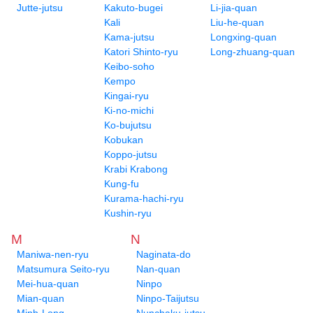
Jutte-jutsu
Kakuto-bugei
Li-jia-quan
Kali
Liu-he-quan
Kama-jutsu
Longxing-quan
Katori Shinto-ryu
Long-zhuang-quan
Keibo-soho
Kempo
Kingai-ryu
Ki-no-michi
Ko-bujutsu
Kobukan
Koppo-jutsu
Krabi Krabong
Kung-fu
Kurama-hachi-ryu
Kushin-ryu
M
N
Maniwa-nen-ryu
Naginata-do
Matsumura Seito-ryu
Nan-quan
Mei-hua-quan
Ninpo
Mian-quan
Ninpo-Taijutsu