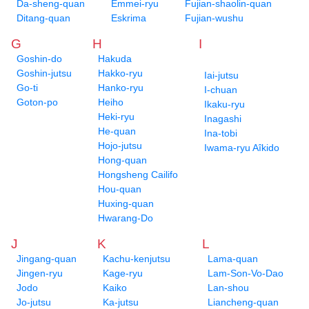
Da-sheng-quan
Emmei-ryu
Fujian-shaolin-quan
Ditang-quan
Eskrima
Fujian-wushu
G
H
I
Goshin-do
Hakuda
Goshin-jutsu
Hakko-ryu
Iai-jutsu
Go-ti
Hanko-ryu
I-chuan
Goton-po
Heiho
Ikaku-ryu
Heki-ryu
Inagashi
He-quan
Ina-tobi
Hojo-jutsu
Iwama-ryu Aîkido
Hong-quan
Hongsheng Cailifo
Hou-quan
Huxing-quan
Hwarang-Do
J
K
L
Jingang-quan
Kachu-kenjutsu
Lama-quan
Jingen-ryu
Kage-ryu
Lam-Son-Vo-Dao
Jodo
Kaiko
Lan-shou
Jo-jutsu
Ka-jutsu
Liancheng-quan