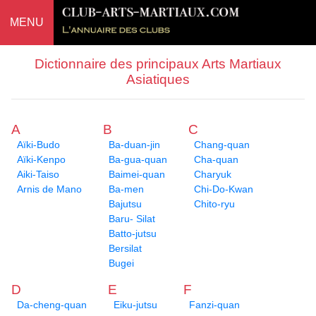
MENU
Dictionnaire des principaux Arts Martiaux
Asiatiques
A
B
C
Aïki-Budo
Ba-duan-jin
Chang-quan
Aïki-Kenpo
Ba-gua-quan
Cha-quan
Aiki-Taiso
Baimei-quan
Charyuk
Arnis de Mano
Ba-men
Chi-Do-Kwan
Bajutsu
Chito-ryu
Baru- Silat
Batto-jutsu
Bersilat
Bugei
D
E
F
Da-cheng-quan
Eiku-jutsu
Fanzi-quan