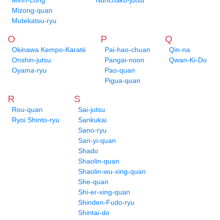
Minh-Long
Nunchaku-jutsu
Mizong-quan
Mutekatsu-ryu
O
P
Q
Okinawa Kempo-Karaté
Pai-hao-chuan
Qin-na
Onshin-jutsu
Pangai-noon
Qwan-Ki-Do
Oyama-ryu
Pao-quan
Pigua-quan
R
S
Rou-quan
Sai-jutsu
Ryoi Shinto-ryu
Sankukai
Sano-ryu
San-yi-quan
Shado
Shaolin-quan
Shaolin-wu-xing-quan
She-quan
Shi-er-xing-quan
Shinden-Fudo-ryu
Shintai-do