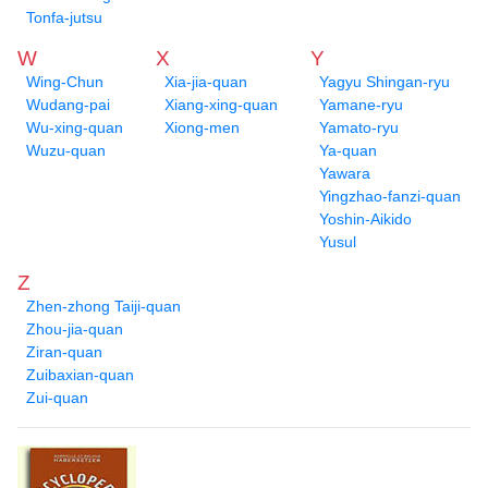
Tonfa-jutsu
W
X
Y
Wing-Chun
Xia-jia-quan
Yagyu Shingan-ryu
Wudang-pai
Xiang-xing-quan
Yamane-ryu
Wu-xing-quan
Xiong-men
Yamato-ryu
Wuzu-quan
Ya-quan
Yawara
Yingzhao-fanzi-quan
Yoshin-Aikido
Yusul
Z
Zhen-zhong Taiji-quan
Zhou-jia-quan
Ziran-quan
Zuibaxian-quan
Zui-quan