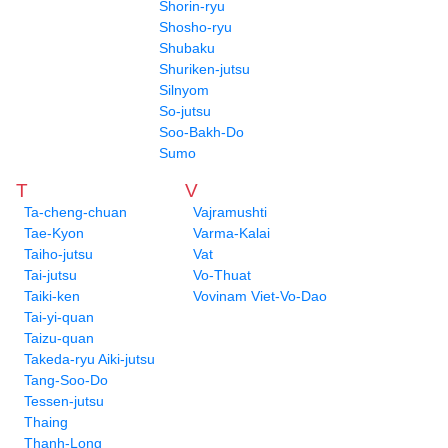
Shorin-ryu
Shosho-ryu
Shubaku
Shuriken-jutsu
Silnyom
So-jutsu
Soo-Bakh-Do
Sumo
T
V
Ta-cheng-chuan
Vajramushti
Tae-Kyon
Varma-Kalai
Taiho-jutsu
Vat
Tai-jutsu
Vo-Thuat
Taiki-ken
Vovinam Viet-Vo-Dao
Tai-yi-quan
Taizu-quan
Takeda-ryu Aiki-jutsu
Tang-Soo-Do
Tessen-jutsu
Thaing
Thanh-Long