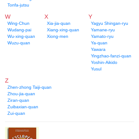
Tonfa-jutsu
W
X
Y
Wing-Chun
Xia-jia-quan
Yagyu Shingan-ryu
Wudang-pai
Xiang-xing-quan
Yamane-ryu
Wu-xing-quan
Xiong-men
Yamato-ryu
Wuzu-quan
Ya-quan
Yawara
Yingzhao-fanzi-quan
Yoshin-Aikido
Yusul
Z
Zhen-zhong Taiji-quan
Zhou-jia-quan
Ziran-quan
Zuibaxian-quan
Zui-quan