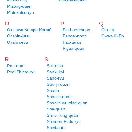
Minh-Long
Nunchaku-jutsu
Mizong-quan
Mutekatsu-ryu
O
P
Q
Okinawa Kempo-Karaté
Pai-hao-chuan
Qin-na
Onshin-jutsu
Pangai-noon
Qwan-Ki-Do
Oyama-ryu
Pao-quan
Pigua-quan
R
S
Rou-quan
Sai-jutsu
Ryoi Shinto-ryu
Sankukai
Sano-ryu
San-yi-quan
Shado
Shaolin-quan
Shaolin-wu-xing-quan
She-quan
Shi-er-xing-quan
Shinden-Fudo-ryu
Shintai-do