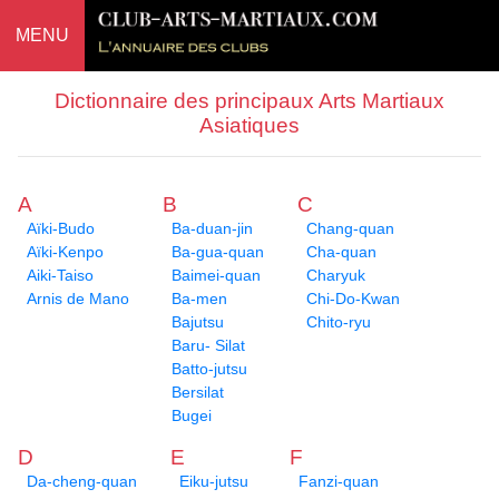
MENU
Dictionnaire des principaux Arts Martiaux
Asiatiques
A
B
C
Aïki-Budo
Ba-duan-jin
Chang-quan
Aïki-Kenpo
Ba-gua-quan
Cha-quan
Aiki-Taiso
Baimei-quan
Charyuk
Arnis de Mano
Ba-men
Chi-Do-Kwan
Bajutsu
Chito-ryu
Baru- Silat
Batto-jutsu
Bersilat
Bugei
D
E
F
Da-cheng-quan
Eiku-jutsu
Fanzi-quan