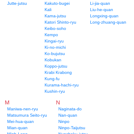
Jutte-jutsu
Kakuto-bugei
Li-jia-quan
Kali
Liu-he-quan
Kama-jutsu
Longxing-quan
Katori Shinto-ryu
Long-zhuang-quan
Keibo-soho
Kempo
Kingai-ryu
Ki-no-michi
Ko-bujutsu
Kobukan
Koppo-jutsu
Krabi Krabong
Kung-fu
Kurama-hachi-ryu
Kushin-ryu
M
N
Maniwa-nen-ryu
Naginata-do
Matsumura Seito-ryu
Nan-quan
Mei-hua-quan
Ninpo
Mian-quan
Ninpo-Taijutsu