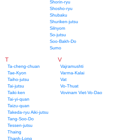
Shorin-ryu
Shosho-ryu
Shubaku
Shuriken-jutsu
Silnyom
So-jutsu
Soo-Bakh-Do
Sumo
T
V
Ta-cheng-chuan
Vajramushti
Tae-Kyon
Varma-Kalai
Taiho-jutsu
Vat
Tai-jutsu
Vo-Thuat
Taiki-ken
Vovinam Viet-Vo-Dao
Tai-yi-quan
Taizu-quan
Takeda-ryu Aiki-jutsu
Tang-Soo-Do
Tessen-jutsu
Thaing
Thanh-Long