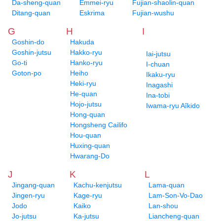
Da-sheng-quan
Emmei-ryu
Fujian-shaolin-quan
Ditang-quan
Eskrima
Fujian-wushu
G
H
I
Goshin-do
Hakuda
Goshin-jutsu
Hakko-ryu
Iai-jutsu
Go-ti
Hanko-ryu
I-chuan
Goton-po
Heiho
Ikaku-ryu
Heki-ryu
Inagashi
He-quan
Ina-tobi
Hojo-jutsu
Iwama-ryu Aîkido
Hong-quan
Hongsheng Cailifo
Hou-quan
Huxing-quan
Hwarang-Do
J
K
L
Jingang-quan
Kachu-kenjutsu
Lama-quan
Jingen-ryu
Kage-ryu
Lam-Son-Vo-Dao
Jodo
Kaiko
Lan-shou
Jo-jutsu
Ka-jutsu
Liancheng-quan