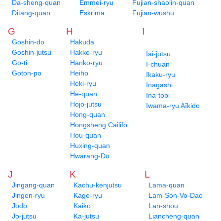
Da-sheng-quan
Emmei-ryu
Fujian-shaolin-quan
Ditang-quan
Eskrima
Fujian-wushu
G
H
I
Goshin-do
Hakuda
Goshin-jutsu
Hakko-ryu
Iai-jutsu
Go-ti
Hanko-ryu
I-chuan
Goton-po
Heiho
Ikaku-ryu
Heki-ryu
Inagashi
He-quan
Ina-tobi
Hojo-jutsu
Iwama-ryu Aîkido
Hong-quan
Hongsheng Cailifo
Hou-quan
Huxing-quan
Hwarang-Do
J
K
L
Jingang-quan
Kachu-kenjutsu
Lama-quan
Jingen-ryu
Kage-ryu
Lam-Son-Vo-Dao
Jodo
Kaiko
Lan-shou
Jo-jutsu
Ka-jutsu
Liancheng-quan