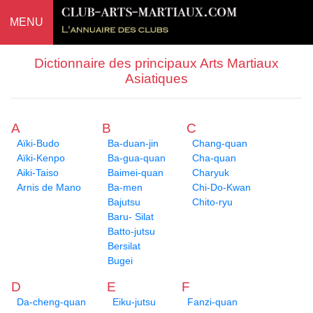
MENU
Dictionnaire des principaux Arts Martiaux
Asiatiques
A
B
C
Aïki-Budo
Ba-duan-jin
Chang-quan
Aïki-Kenpo
Ba-gua-quan
Cha-quan
Aiki-Taiso
Baimei-quan
Charyuk
Arnis de Mano
Ba-men
Chi-Do-Kwan
Bajutsu
Chito-ryu
Baru- Silat
Batto-jutsu
Bersilat
Bugei
D
E
F
Da-cheng-quan
Eiku-jutsu
Fanzi-quan