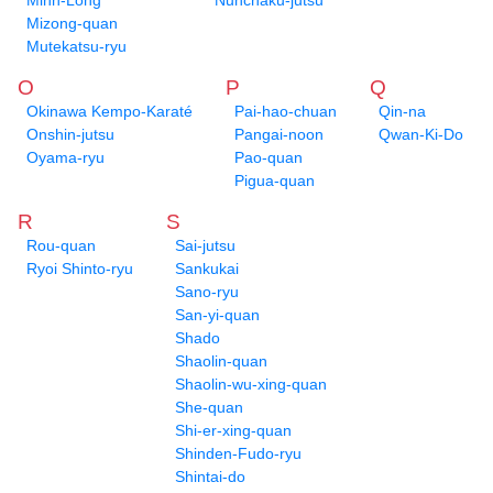
Minh-Long
Nunchaku-jutsu
Mizong-quan
Mutekatsu-ryu
O
P
Q
Okinawa Kempo-Karaté
Pai-hao-chuan
Qin-na
Onshin-jutsu
Pangai-noon
Qwan-Ki-Do
Oyama-ryu
Pao-quan
Pigua-quan
R
S
Rou-quan
Sai-jutsu
Ryoi Shinto-ryu
Sankukai
Sano-ryu
San-yi-quan
Shado
Shaolin-quan
Shaolin-wu-xing-quan
She-quan
Shi-er-xing-quan
Shinden-Fudo-ryu
Shintai-do