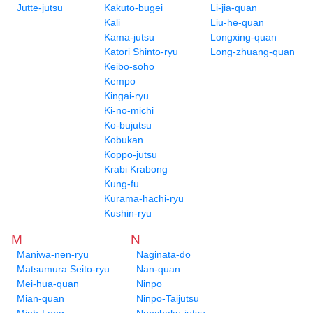
Jutte-jutsu
Kakuto-bugei
Li-jia-quan
Kali
Liu-he-quan
Kama-jutsu
Longxing-quan
Katori Shinto-ryu
Long-zhuang-quan
Keibo-soho
Kempo
Kingai-ryu
Ki-no-michi
Ko-bujutsu
Kobukan
Koppo-jutsu
Krabi Krabong
Kung-fu
Kurama-hachi-ryu
Kushin-ryu
M
N
Maniwa-nen-ryu
Naginata-do
Matsumura Seito-ryu
Nan-quan
Mei-hua-quan
Ninpo
Mian-quan
Ninpo-Taijutsu