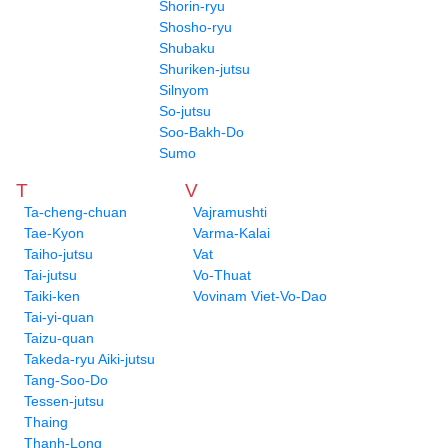
Shorin-ryu
Shosho-ryu
Shubaku
Shuriken-jutsu
Silnyom
So-jutsu
Soo-Bakh-Do
Sumo
T
V
Ta-cheng-chuan
Vajramushti
Tae-Kyon
Varma-Kalai
Taiho-jutsu
Vat
Tai-jutsu
Vo-Thuat
Taiki-ken
Vovinam Viet-Vo-Dao
Tai-yi-quan
Taizu-quan
Takeda-ryu Aiki-jutsu
Tang-Soo-Do
Tessen-jutsu
Thaing
Thanh-Long