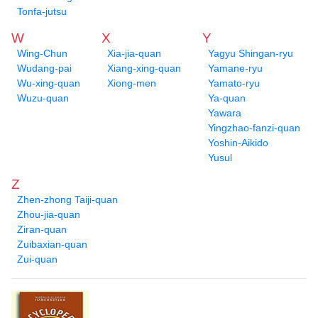
Tonfa-jutsu
W
X
Y
Wing-Chun
Xia-jia-quan
Yagyu Shingan-ryu
Wudang-pai
Xiang-xing-quan
Yamane-ryu
Wu-xing-quan
Xiong-men
Yamato-ryu
Wuzu-quan
Ya-quan
Yawara
Yingzhao-fanzi-quan
Yoshin-Aikido
Yusul
Z
Zhen-zhong Taiji-quan
Zhou-jia-quan
Ziran-quan
Zuibaxian-quan
Zui-quan