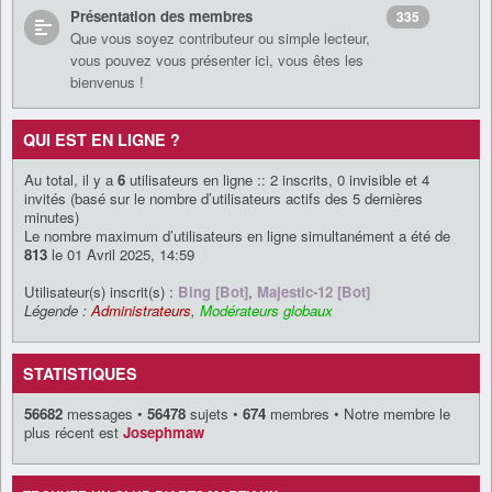
Présentation des membres
335
Que vous soyez contributeur ou simple lecteur,
vous pouvez vous présenter ici, vous êtes les
bienvenus !
QUI EST EN LIGNE ?
Au total, il y a
6
utilisateurs en ligne :: 2 inscrits, 0 invisible et 4
invités (basé sur le nombre d’utilisateurs actifs des 5 dernières
minutes)
Le nombre maximum d’utilisateurs en ligne simultanément a été de
813
le 01 Avril 2025, 14:59
Utilisateur(s) inscrit(s) :
Bing [Bot]
,
Majestic-12 [Bot]
Légende :
Administrateurs
,
Modérateurs globaux
STATISTIQUES
56682
messages •
56478
sujets •
674
membres • Notre membre le
plus récent est
Josephmaw