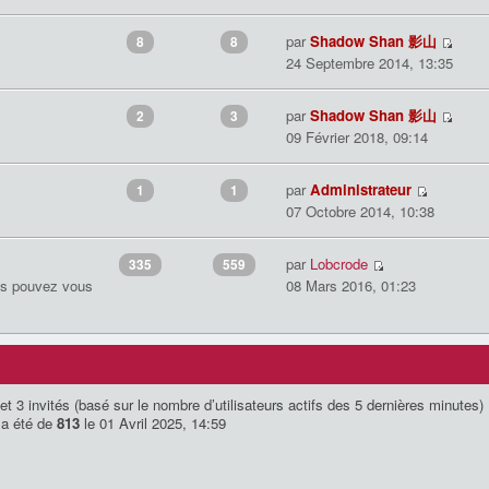
par
Shadow Shan 影山
8
8
24 Septembre 2014, 13:35
par
Shadow Shan 影山
2
3
09 Février 2018, 09:14
par
Administrateur
1
1
07 Octobre 2014, 10:38
par
Lobcrode
335
559
us pouvez vous
08 Mars 2016, 01:23
le et 3 invités (basé sur le nombre d’utilisateurs actifs des 5 dernières minutes)
 a été de
813
le 01 Avril 2025, 14:59