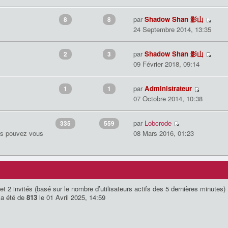
par
Shadow Shan 影山
8
8
24 Septembre 2014, 13:35
par
Shadow Shan 影山
2
3
09 Février 2018, 09:14
par
Administrateur
1
1
07 Octobre 2014, 10:38
par
Lobcrode
335
559
us pouvez vous
08 Mars 2016, 01:23
le et 2 invités (basé sur le nombre d’utilisateurs actifs des 5 dernières minutes)
 a été de
813
le 01 Avril 2025, 14:59