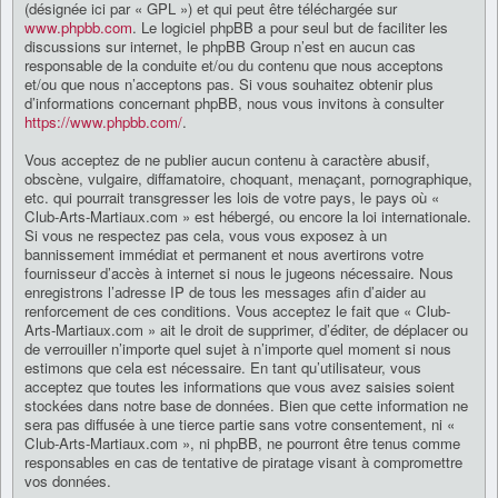
(désignée ici par « GPL ») et qui peut être téléchargée sur
www.phpbb.com
. Le logiciel phpBB a pour seul but de faciliter les
discussions sur internet, le phpBB Group n’est en aucun cas
responsable de la conduite et/ou du contenu que nous acceptons
et/ou que nous n’acceptons pas. Si vous souhaitez obtenir plus
d’informations concernant phpBB, nous vous invitons à consulter
https://www.phpbb.com/
.
Vous acceptez de ne publier aucun contenu à caractère abusif,
obscène, vulgaire, diffamatoire, choquant, menaçant, pornographique,
etc. qui pourrait transgresser les lois de votre pays, le pays où «
Club-Arts-Martiaux.com » est hébergé, ou encore la loi internationale.
Si vous ne respectez pas cela, vous vous exposez à un
bannissement immédiat et permanent et nous avertirons votre
fournisseur d’accès à internet si nous le jugeons nécessaire. Nous
enregistrons l’adresse IP de tous les messages afin d’aider au
renforcement de ces conditions. Vous acceptez le fait que « Club-
Arts-Martiaux.com » ait le droit de supprimer, d’éditer, de déplacer ou
de verrouiller n’importe quel sujet à n’importe quel moment si nous
estimons que cela est nécessaire. En tant qu’utilisateur, vous
acceptez que toutes les informations que vous avez saisies soient
stockées dans notre base de données. Bien que cette information ne
sera pas diffusée à une tierce partie sans votre consentement, ni «
Club-Arts-Martiaux.com », ni phpBB, ne pourront être tenus comme
responsables en cas de tentative de piratage visant à compromettre
vos données.