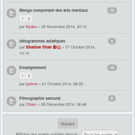
Manga comportant des arts martiaux
10
1
2
par
Kyoko
» 26 Novembre 2014, 20:12
Idéogrammes asiatiques
9
par
Shadow Shan 影山
» 07 Octobre 2014,
13:14
Enseignement
15
1
2
par
janime
» 21 Octobre 2014, 08:25
Filmographie samurai
6
par
Charx
» 08 Décembre 2014, 08:48
Suivant
Afficher les sujets publiés depuis :