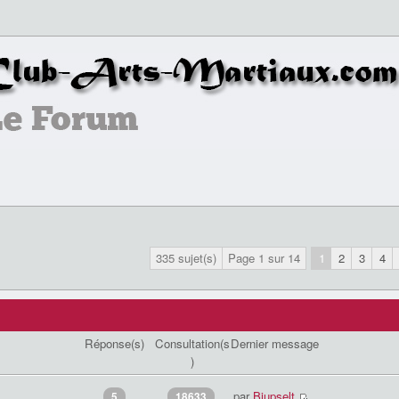
335 sujet(s)
Page
1
sur
14
1
2
3
4
Réponse(s)
Consultation(s
Dernier message
)
par
Biupselt
5
18633