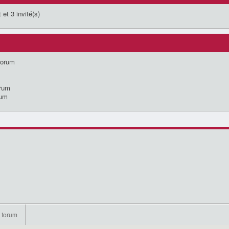
 et 3 invité(s)
forum
orum
rum
 forum