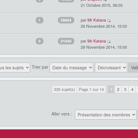
21 Octobre 2015, 06:03
par
Mr Katana
1
28664
29 Novembre 2014, 15:03
par
Mr Katana
0
21040
29 Novembre 2014, 15:00
Trier par
335 sujet(s)
Page
1
sur
14
1
2
3
4
Aller vers :