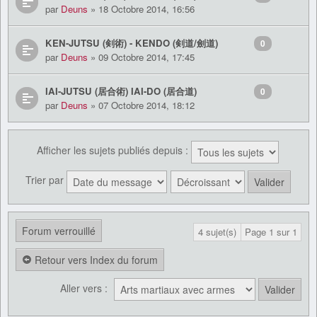
par
Deuns
» 18 Octobre 2014, 16:56
KEN-JUTSU (剣術) - KENDO (剣道/劍道)
0
par
Deuns
» 09 Octobre 2014, 17:45
IAI-JUTSU (居合術) IAI-DO (居合道)
0
par
Deuns
» 07 Octobre 2014, 18:12
Afficher les sujets publiés depuis :
Trier par
Forum verrouillé
4 sujet(s)
Page
1
sur
1
Retour vers Index du forum
Aller vers :