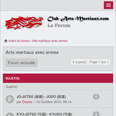
Inscription
Connexion
Index du forum
‹
Arts martiaux avec armes
Arts martiaux avec armes
4 sujet(s)
Page
1
sur
1
Forum verrouillé
SUJET(S)
Sujet(s)
JO-JUTSU (杖術) - JODO (杖道)
0
par
Deuns
» 19 Octobre 2014, 09:14
KYU-JUTSU (弓術) - KYUDO (弓道)
0