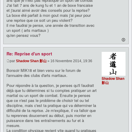
ans que je n'est pas repratiqué un sport de combat
J'ai fait 7 ans de kung fu et 1 an de boxe francaise
et j'aurai aimé avoir des conseils pour la reprise?
La boxe été parfait à mon gout mais j'ai peur pour
une reprise que ce soit un peu violent?
il me faudrai je pense, une année de transition avec
un sport ( arts martiaux )
qu'en pensez vous?
Re: Reprise d'un sport
par
Shadow Shan 影山
» 16 Novembre 2014, 19:36
Bonsoir MIK18 et bien venu sur le forum de
l'annuaire des clubs d'arts martiaux.
Shadow Shan
影山
Pour répondre à ta question, je penses qu'il faudrait
déjà que tu détermines si tu comptes pratiquer un art
martial ou un sport de combat. Ensuite je penses
que ce n'est pas le problème de choisir tel ou tel
discipline, mais c'est ta pratique qui va déterminer la
difficulté de ta reprise. Je m'explique, il va falloir que
tu reprennes doucement au début, puis monter en
puissance dans tes entraînements au fur et à
mesure.
La condition physique revient vite quand tu pratiques