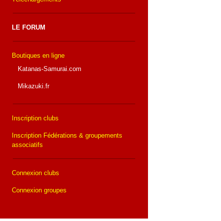
LE FORUM
Boutiques en ligne
Katanas-Samurai.com
Mikazuki.fr
Inscription clubs
Inscription Fédérations & groupements
associatifs
Connexion clubs
Connexion groupes