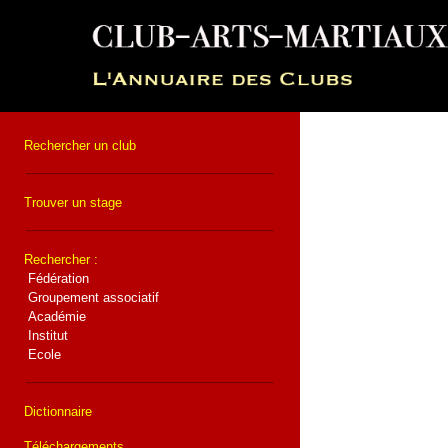
Rechercher un club
Trouver un stage
Rechercher :
Fédération
Groupement associatif
Académie
Institut
Ecole
Dictionnaire
Téléchargements