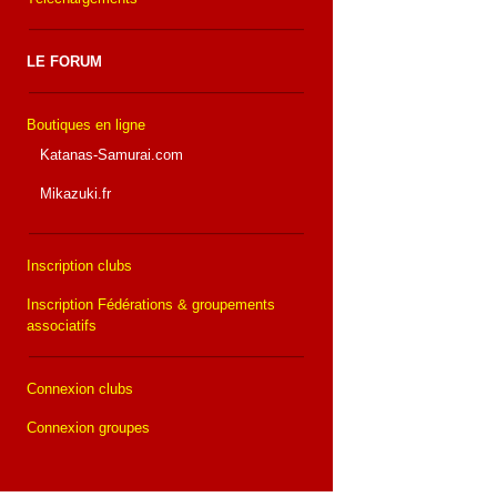
LE FORUM
Boutiques en ligne
Katanas-Samurai.com
Mikazuki.fr
Inscription clubs
Inscription Fédérations & groupements
associatifs
Connexion clubs
Connexion groupes