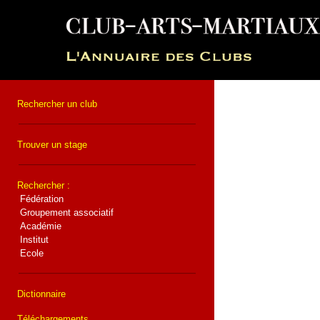
Rechercher un club
Trouver un stage
Rechercher :
Fédération
Groupement associatif
Académie
Institut
Ecole
Dictionnaire
Téléchargements