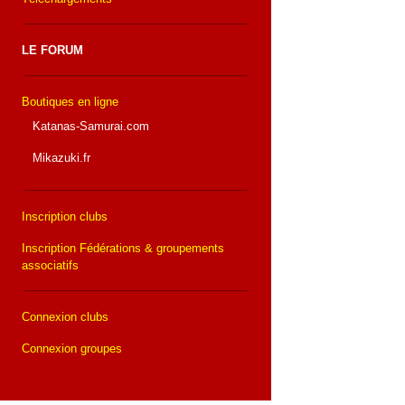
LE FORUM
Boutiques en ligne
Katanas-Samurai.com
Mikazuki.fr
Inscription clubs
Inscription Fédérations & groupements
associatifs
Connexion clubs
Connexion groupes