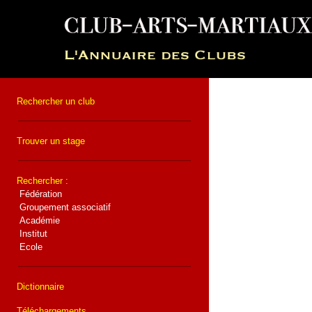
Rechercher un club
Trouver un stage
Rechercher :
Fédération
Groupement associatif
Académie
Institut
Ecole
Dictionnaire
Téléchargements