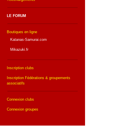
LE FORUM
Boutiques en ligne
Katanas-Samurai.com
Mikazuki.fr
Inscription clubs
Inscription Fédérations & groupements
associatifs
Connexion clubs
Connexion groupes