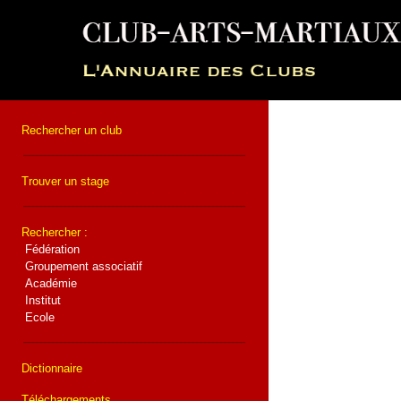
Rechercher un club
Trouver un stage
Rechercher :
Fédération
Groupement associatif
Académie
Institut
Ecole
Dictionnaire
Téléchargements