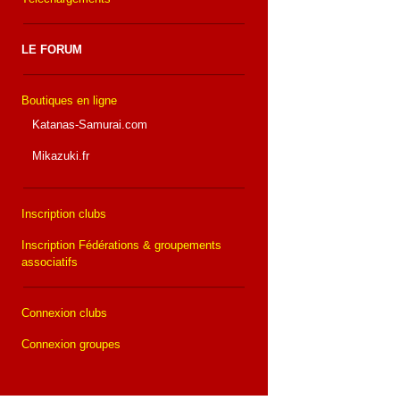
LE FORUM
Boutiques en ligne
Katanas-Samurai.com
Mikazuki.fr
Inscription clubs
Inscription Fédérations & groupements
associatifs
Connexion clubs
Connexion groupes