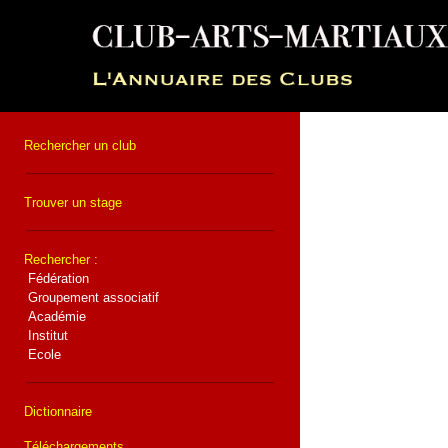
Rechercher un club
Trouver un stage
Rechercher :
Fédération
Groupement associatif
Académie
Institut
Ecole
Dictionnaire
Téléchargements