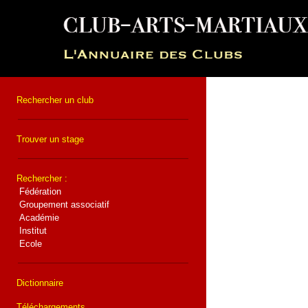
Rechercher un club
Trouver un stage
Rechercher :
Fédération
Groupement associatif
Académie
Institut
Ecole
Dictionnaire
Téléchargements