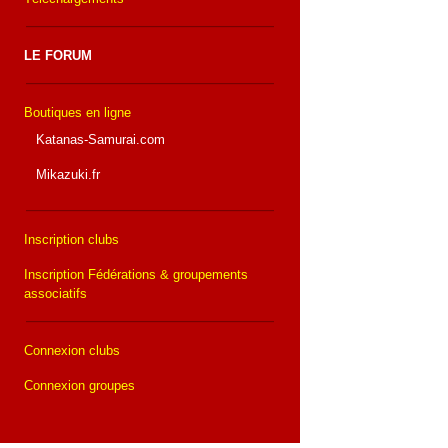
LE FORUM
Boutiques en ligne
Katanas-Samurai.com
Mikazuki.fr
Inscription clubs
Inscription Fédérations & groupements
associatifs
Connexion clubs
Connexion groupes