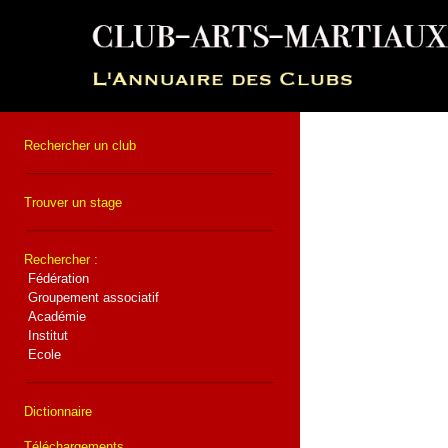
Rechercher un club
Trouver un stage
Rechercher :
Fédération
Groupement associatif
Académie
Institut
Ecole
Dictionnaire
Téléchargements