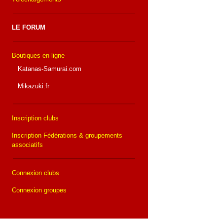
LE FORUM
Boutiques en ligne
Katanas-Samurai.com
Mikazuki.fr
Inscription clubs
Inscription Fédérations & groupements
associatifs
Connexion clubs
Connexion groupes