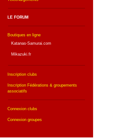
LE FORUM
Boutiques en ligne
Katanas-Samurai.com
Mikazuki.fr
Inscription clubs
Inscription Fédérations & groupements
associatifs
Connexion clubs
Connexion groupes