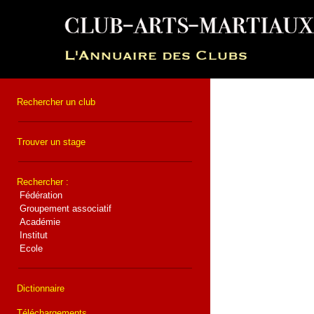
Rechercher un club
Trouver un stage
Rechercher :
Fédération
Groupement associatif
Académie
Institut
Ecole
Dictionnaire
Téléchargements